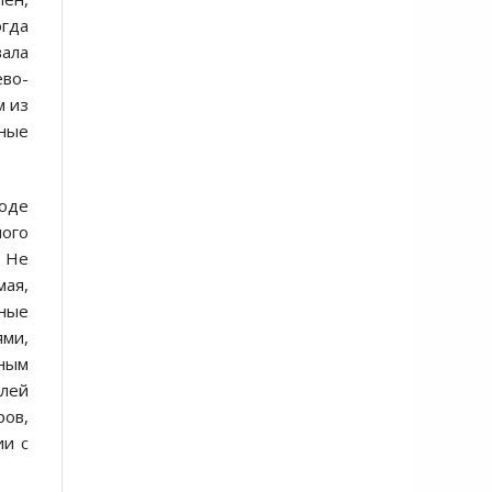
огда
вала
ево-
м из
ные
воде
ного
? Не
мая,
нные
ями,
ьным
елей
ров,
ии с