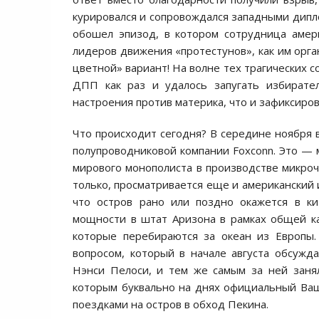
курировался и сопровождался западными дипл
обошел эпизод, в котором сотрудница амер
лидеров движения «протестунов», как им орг
цветной» вариант! На волне тех трагических 
ДПП как раз и удалось запугать избирате
настроения против материка, что и зафиксиро
Что происходит сегодня? В середине ноября 
полупроводниковой компании Foxconn. Это —
мирового монополиста в производстве микроч
только, просматривается еще и американский 
что остров рано или поздно окажется в ки
мощности в штат Аризона в рамках общей ка
которые перебираются за океан из Европы.
вопросом, который в начале августа обсужд
Нэнси Пелоси, и тем же самым за ней заня
которым буквально на днях официальный Ва
поездками на остров в обход Пекина.