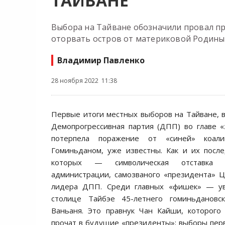
ТАЙВАНЕ
Выбора на Тайване обозначили провал пр
оторвать остров от материковой Родины
Владимир Павленко
28 ноября 2022 11:38
Первые итоги местных выборов на Тайване, 
Демопрогрессивная партия (ДПП) во главе 
потерпела поражение от «синей» коал
Гоминьданом, уже известны. Как и их после
которых — символическая отставка 
администрации, самозваного «президента» Ц
лидера ДПП. Среди главных «фишек» — ув
столице Тайбэе 45-летнего гоминьдановс
Ваньаня. Это правнук Чан Кайши, которог
прочат в будущие «президенты»; выборы перв