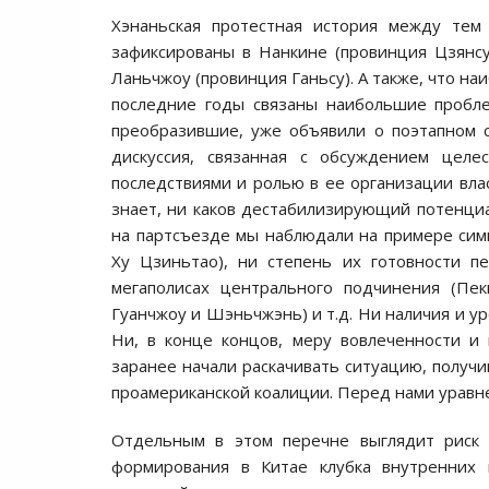
Хэнаньская протестная история между тем
зафиксированы в Нанкине (провинция Цзянсу
Ланьчжоу (провинция Ганьсу). А также, что наи
последние годы связаны наибольшие пробле
преобразившие, уже объявили о поэтапном 
дискуссия, связанная с обсуждением целе
последствиями и ролью в ее организации влас
знает, ни каков дестабилизирующий потенциа
на партсъезде мы наблюдали на примере симв
Ху Цзиньтао), ни степень их готовности п
мегаполисах центрального подчинения (Пек
Гуанчжоу и Шэньчжэнь) и т.д. Ни наличия и у
Ни, в конце концов, меру вовлеченности и
заранее начали раскачивать ситуацию, получ
проамериканской коалиции. Перед нами уравн
Отдельным в этом перечне выглядит риск а
формирования в Китае клубка внутренних 