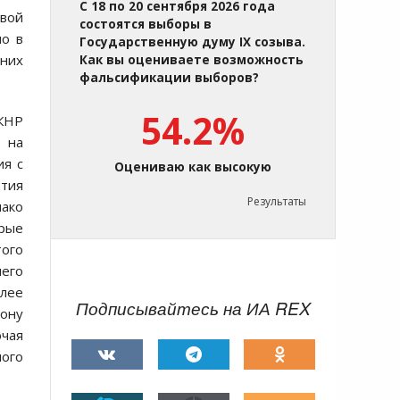
С 18 по 20 сентября 2026 года
свой
состоятся выборы в
но в
Государственную думу IX созыва.
них
Как вы оцениваете возможность
фальсификации выборов?
54.2%
 КНР
ы на
ия с
Оцениваю как высокую
ртия
Результаты
нако
орые
ого
его
олее
Подписывайтесь на ИА REX
ону
ючая
ного