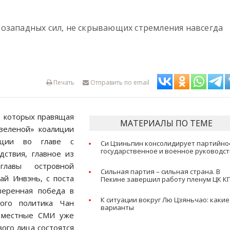
озападных сил, не скрывающих стремления навсегда
Печать
Отправить по email
в которых правящая
МАТЕРИАЛЫ ПО ТЕМЕ
«зеленой» коалиции
иции во главе с
Си Цзиньпин консолидирует партийно
государственное и военное руководс
дствия, главное из
главы островной
Сильная партия – сильная страна. В
ай Инвэнь, с поста
Пекине завершил работу пленум ЦК К
еренная победа в
К ситуации вокруг Лю Цзяньчао: какие
кого политика Чан
варианты
о местные СМИ уже
ого лица состоятся