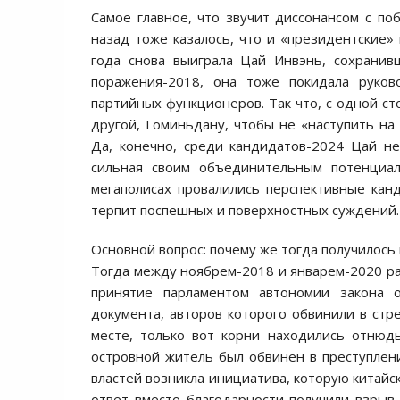
Самое главное, что звучит диссонансом с по
назад тоже казалось, что и «президентские» 
года снова выиграла Цай Инвэнь, сохранивш
поражения-2018, она тоже покидала руко
партийных функционеров. Так что, с одной сто
другой, Гоминьдану, чтобы не «наступить на 
Да, конечно, среди кандидатов-2024 Цай н
сильная своим объединительным потенциа
мегаполисах провалились перспективные кан
терпит поспешных и поверхностных суждений.
Основной вопрос: почему же тогда получилось
Тогда между ноябрем-2018 и январем-2020 раз
принятие парламентом автономии закона 
документа, авторов которого обвинили в стре
месте, только вот корни находились отнюд
островной житель был обвинен в преступлени
властей возникла инициатива, которую китайс
ответ вместо благодарности получили взрыв,