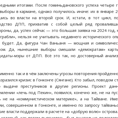
бедными итогами. После гоминьдановского успеха четыре 
выборы в кармане, однако получилось иначе: их в январе 
ись во власти на второй срок. И, кстати, в тот цикл, п
водство ДПП, прихватив с собой целый ряд проваливши
роны, да, успех сейчас — это большая заявка на 2024 год, 
грабли», нельзя не учитывать недавнего исторического оп
е будет. Да, фигура Чан Ваньаня — мощная и символичес
лом. Да, нынешние выборы смешали «демократам» карты
дидаты-мэры от ДПП. Всё это так, но достоверный анали
 именно так и в чём заключены угрозы повторения пройденн
разился кризис в Гонконге (Сянгане). Кто забыл, поводом с
о выдаче преступников в другие регионы. Проект данн
млении «лечь под Пекин», появился, конечно же, не на пу
ь не на «коммунистическом материке», а на Тайване. Им
и, совершенном в Гонконге, и именно по запросу тайвань
кие власти поддержали в расчете на «добрую волю» острова.
 который, как потом выяснилось, был тщательно подготов