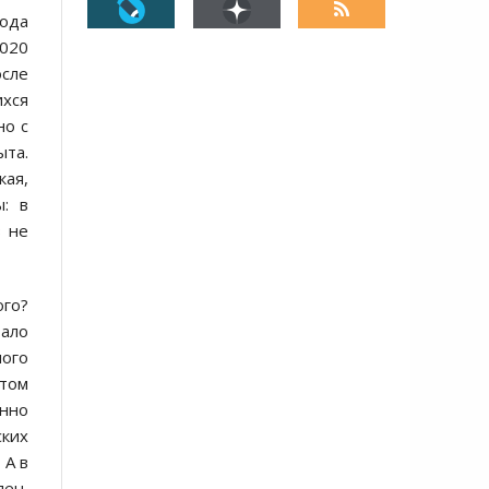
года
2020
осле
хся
но с
ыта.
кая,
: в
з не
ого?
тало
ого
стом
енно
ских
 А в
лен,