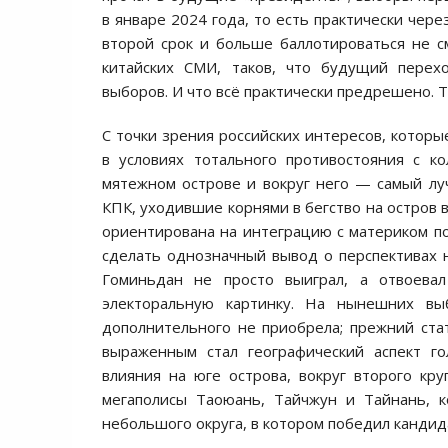
в январе 2024 года, то есть практически чере
второй срок и больше баллотироваться не 
китайских СМИ, таков, что будущий перех
выборов. И что всё практически предрешено. Т
С точки зрения российских интересов, которы
в условиях тотального противостояния с к
мятежном острове и вокруг него — самый лу
КПК, уходившие корнями в бегство на остров 
ориентирована на интеграцию с материком по
сделать однозначный вывод о перспективах 
Гоминьдан не просто выиграл, а отвоева
электоральную картинку. На нынешних вы
дополнительного не приобрела; прежний стат
выраженным стал географический аспект г
влияния на юге острова, вокруг второго кр
мегаполисы Таоюань, Тайчжун и Тайнань, к
небольшого округа, в котором победил кандид