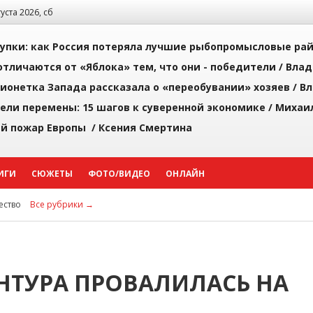
густа 2026, сб
упки: как Россия потеряла лучшие рыбопромысловые ра
тличаются от «Яблока» тем, что они - победители /
Влад
ионетка Запада рассказала о «переобувании» хозяев /
Вл
рели перемены: 15 шагов к суверенной экономике /
Михаи
й пожар Европы /
Ксения Смертина
ИГИ
СЮЖЕТЫ
ФОТО/ВИДЕО
ОНЛАЙН
ство
Все рубрики →
НТУРА ПРОВАЛИЛАСЬ НА