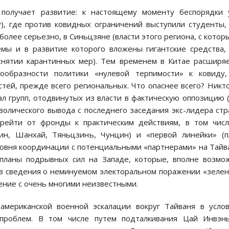
 получает развитие: к настоящему моменту беспорядки 
), где против ковидных ограничений выступили студенты,
более серьезно, в Синьцзяне (власти этого региона, с котор
мы и в развитие которого вложены гигантские средства,
снятии карантинных мер). Тем временем в Китае расширя
сообразности политики «нулевой терпимости» к ковиду,
тей, прежде всего региональных. Что опаснее всего? Никт
л групп, отодвинутых из власти в фактическую оппозицию 
олического вывода с последнего заседания экс-лидера ст
ерейти от фронды к практическим действиям, в том чис
ин, Шанхай, Тяньцзинь, Чунцин) и «первой линейки» (
ровня координации с потенциальными «партнерами» на Тайв
 планы подрывных сил на Западе, которые, вполне возмо
ив сведения о неминуемом электоральном поражении «зеле
ение с очень многими неизвестными.
мериканской военной эскалации вокруг Тайваня в усло
проблем. В том числе путем подталкивания Цай Инвэнь