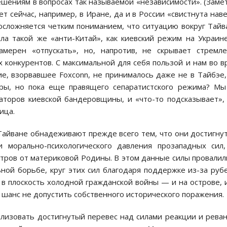
ешениям в вопросах так называемой «независимости». (Заме
т сейчас, например, в Иране, да и в России «свистнута нав
 осложняется четким пониманием, что ситуацию вокруг Тайв
ла такой же «анти-Китай», как киевский режим на Украи
мерен «отпускать», но, напротив, не скрывает стремл
 конкурентов. С максимальной для себя пользой и нам во в
е, взорвавшее Foxconn, не принималось даже не в Тайбэе,
ры, но пока еще правящего сепаратистского режима? М
аторов киевской бандеровщины, и «что-то подсказывает»,
ица.
Тайване обнадеживают прежде всего тем, что они достигну
и морально-психологического давления прозападных сил
тров от материковой Родины. В этом данные силы провалил
ной борьбе, круг этих сил благодаря поддержке из-за руб
в плоскость холодной гражданской войны — и на острове, 
 шанс не допустить собственного исторического поражения.
лизовать достигнутый перевес над силами реакции и рева