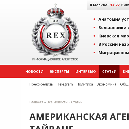
В Москве:
14:22
, 8 ав
Анатомия уст
Большевики о
Киевская мар
В России наз
Миграционны
НОВОСТИ
ЭКСПЕРТЫ
ИНТЕРВЬЮ
СТАТЬИ
КН
Пресс-релизы
Telegram
Политика
Экономика
Обще
Главная
»
Все новости
»
Статьи
АМЕРИКАНСКАЯ АГЕ