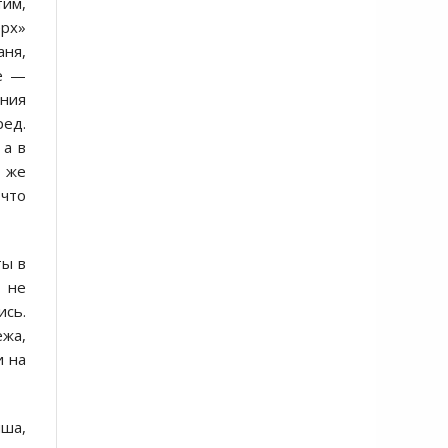
тим,
ерх»
аня,
не —
ения
ред.
 а в
ы же
 что
ты в
, не
ись.
ежа,
и на
нша,