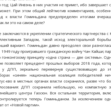
з год; Цай Инвэнь в них участия не примет, ибо завершает 
сможет. При этом общий лейтмотив комментариев, особен
од к власти Гоминьдана предопределен итогами вчераш
ак ли это на самом деле?
е заключаются в укреплении стратегического партнерства с
оллективным Западом, такой исход электоральной борьб
чший вариант. Гоминьдан давно преодолел свои разноглас
в 1949 году проигравшего гражданскую войну Чан Кайши; па
 гонконгскому принципу «одна страна — две системы». Од
не позволяет прецедент прошлых выборов 2018 года, кот
л у ДПП, зеркально перевернув существовавшую до эт
борах «синяя» национальная коалиция победителей нич
ус-кво в местных органах власти сохранился, разве что б
олосования: ДПП сохранила небольшую, но компактную з
упнейшего центра Гаосюн. Вся остальная территория, вкл
онтролируется теперь Гоминьданом. За исключением од
ат от «Новой партии».