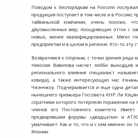
Поводом к беспорядкам на Foxconn послужил
продукция поступает в том числе и в Россию;
тайваньской компании, очень похоже, ч
двусмысленных мер, поощряющих отток с за
новых, менее квалифицированных. Мягко го
предприятии и в целом в регионе. Кто-то эту 
Возвратимся к спорным, с точки зрения ряда
Николая Вавилова насчет лобби выходцев и
регионального влияния специалист называе
ковида), а также интересующую нас Хэнань
Чжэнчжоу. Подчеркивается и еще одна дета
нынешнего премьера Госсовета КНР Ли Кэцяна
соратники которого потерпели поражение на 
членов его Постоянного комитета. Имеет
предварявшем форумы «двадцатки» и АТЭС
умалчивает. Как и то, что и с кем именно он
Японии.