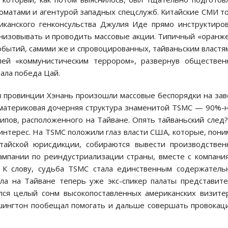
оматами и агентурой западных спецслужб. Китайские СМИ т
иканского генконсульства Джулия Иде прямо инструктиро
анизовывать и проводить массовые акции. Типичный «оранж
событий, самими же и спровоцированных, тайваньским властя
лей «коммунистическим террором», развернув обществен
вала победа Цай.
в провинции Хэнань произошли массовые беспорядки на за
 материковая дочерняя структура знаменитой TSMC — 90%-
ипов, расположенного на Тайване. Опять тайваньский след
интерес. На TSMC положили глаз власти США, которые, пони
тайской юрисдикции, собираются вывести производстве
мпании по реиндустриализации страны, вместе с компани
 К слову, судьба TSMC стала единственным содержател
ала на Тайване теперь уже экс-спикер палаты представит
лся целый сонм высокопоставленных американских визите
шингтон пообещал помогать и дальше совершать провокац