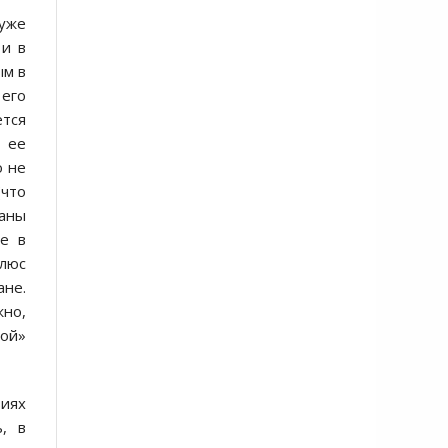
уже
 и в
ым в
 его
ется
 ее
о не
(что
раны
ле в
плюс
ане.
жно,
ной»
виях
, в