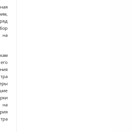
ьная
рим,
ряд
абор
и на
дкам
 его
ения
нтра
ьеры
йшие
ерки
 на
рия
стра