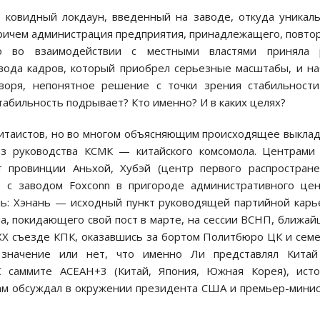
 ковидный локдаун, введенный на заводе, откуда уникал
 причем администрация предприятия, принадлежащего, повто
то во взаимодействии с местными властями приняла 
вода кадров, который приобрел серьезные масштабы, и н
воря, непонятное решение с точки зрения стабильност
стабильность подрывает? Кто именно? И в каких целях?
 китаистов, но во многом объясняющим происходящее выкла
з руководства КСМК — китайского комсомола. Центрами
т провинции Аньхой, Хубэй (центр первого распростран
 с заводом Foxconn в пригороде административного це
ль: Хэнань — исходный пункт руководящей партийной кар
, покидающего свой пост в марте, на сессии ВСНП, ближа
XX съезде КПК, оказавшись за бортом Политбюро ЦК и сем
 значение или нет, что именно Ли представлял Китай
 саммите АСЕАН+3 (Китай, Япония, Южная Корея), исто
 там обсуждал в окружении президента США и премьер-мини