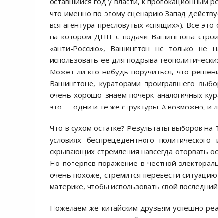
оставшийся год у власти, к провокационным р
что именно по этому сценарию Запад действуе
вся агентура пресловутых «спящих»). Всё это
на котором ДПП с подачи Вашингтона строи
«анти-Россию», Вашингтон не только не на
использовать ее для подрыва геополитических
Может ли кто-нибудь поручиться, что решени
Вашингтоне, кураторами проигравшего выбо
очень хорошо знаем почерк аналогичных кур
это — одни и те же структуры. А возможно, и л
Что в сухом остатке? Результаты выборов на 
условиях беспрецедентного политического 
скрывающих стремления навсегда оторвать ос
Но потерпев поражение в честной электораль
очень похоже, стремится перевести ситуацию 
материке, чтобы использовать свой последний
Пожелаем же китайским друзьям успешно реа