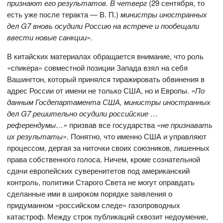
признают его результатов. В четверг
(29 сентября, то
есть уже после теракта — В. П.)
министры иностранных
дел G7 вновь осудили Россию на встрече и пообещали
ввести новые санкции».
В китайских материалах обращается внимание, что роль
«спикера» совместной позиции Запада взял на себя
Вашингтон, который принялся тиражировать обвинения в
адрес России от имени не только США, но и Европы.
«По
данным Госдепартамента США, министры иностранных
дел G7 решительно осудили российские …
референдумы…»
призвав все государства
«не признавать
их результаты».
Понятно, что именно США и управляют
процессом, дергая за ниточки своих союзников, лишенных
права собственного голоса. Ничем, кроме сознательной
сдачи европейских суверенитетов под американский
контроль, политики Старого Света не могут оправдать
сделанные ими в широком порядке заявления о
придуманном «российском следе» газопроводных
катастроф. Между строк публикаций сквозит недоумение,