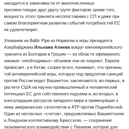
находится в зависимости от многочисленных
противостоящих друг другу групп факторов; кроме того,
мощность этого транзита несопоставима с СП и даже при
самом благоприятном развитии событий потребностей ЕС
не удовлетворит.
Упования на Baltic Pipe из Норвегии и игры президента
Азербайджана
Ильхама Алиева
вокруг южноевропейского
транзита из Болгарии в Грецию — из области эфемерного;
никаких «необходимых» объемов они не покроют. Европа
провисает, и в Китае, скорее всего, понимают, что причины
той антиевропейской игры, которую под предлогом санкций
против России ведет Вашингтон, заключаются, во-первых, в
расчете США на научно-промышленный и человеческий
потенциал ЕС для собственного подъема и, во-вторых, в
консолидации ресурсов западного мира и примкнувших к
нему американских сателлитов в АТР против Поднебесной.
Один из негласных «счетов», предъявляемых Вашингтоном
и Лондоном коллективному Брюсселю, — сохранение
экономического взаимодействия с Пекином, которое для