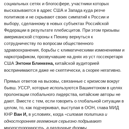
социальных сетях и блогосфере, участники которых
высказываются в адрес США и Запада куда резче
политиков и не скрывают своих симпатий к России и
выбору, сделанному в новых субъектах Российской
Федерации в результате плебисцитов. При этом призывы
американской стороны к Пекину вернуться к
сотрудничеству по вопросам общественного
здравоохранения, борьбы с климатическими изменениями и
наркотрафиком, прозвучавшие на днях из уст госсекретаря
США
Энтони Блинкена,
китайской аудиторией
воспринимаются даже не скептически, а скорее негативно.
Прямых ответов на вызовы, связанные с кризисом вокруг
бывш. УССР, которые используются Вашингтоном в целях
пролонгации глобального лидерства, китайские авторы не
дают. Вместе с тем, если говорить о глобальной ситуации в
целом, то, как подчеркивал, выступая в ООН, глава МИД
КНР
Ван И,
в условиях, когда
«силовая политика и
односторонняя гегемония серьезно подрывают
многосторонность, а различные формы