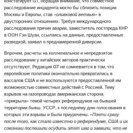
констатирует GT, обращая внимание, что совместное
расследование инцидента могло бы сблизить позиции
Москвы и Европы, став
«оливковой ветвью»
в
двусторонних отношениях. Требуя международного
расследования причин аварии, заместитель постпреда КНР
в ООН Гэн Шуан, ссылаясь на данные, предоставленные
разведкой, заявил о преднамеренной диверсии.
Впрочем, расчеты на коллегиальное и непредвзятое
расследование у китайских авторов практически
отсутствуют. Редакция GT не сомневается в том, что
европейские политики окончательно превратились в
вассалов США и не воспользуются предоставленной им
возможностью совместных действий с Россией. Тему
взрывов на газопроводах американская сторона
«прикрыла» темой четырех референдумов на бывшей
территории бывш. УССР, к последнему дню голосования в
которых эти взрывы и были приурочены.
«Почти сразу
после того, как стало известно о референдуме, США и их
союзники поспешили осудить этот шаг и заявили, что не