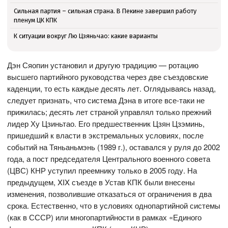
Сильная партия – сильная страна. В Пекине завершил работу
пленум ЦК КПК
К ситуации вокруг Лю Цзяньчао: какие варианты
Дэн Сяопин установил и другую традицию — ротацию
высшего партийного руководства через две съездовские
каденции, то есть каждые десять лет. Оглядываясь назад,
следует признать, что система Дэна в итоге все-таки не
прижилась; десять лет страной управлял только прежний
лидер Ху Цзиньтао. Его предшественник Цзян Цзэминь,
пришедший к власти в экстремальных условиях, после
событий на Тяньаньмэнь (1989 г.), оставался у руля до 2002
года, а пост председателя Центрального военного совета
(ЦВС) КНР уступил преемнику только в 2005 году. На
предыдущем, XIX съезде в Устав КПК были внесены
изменения, позволившие отказаться от ограничения в два
срока. Естественно, что в условиях однопартийной системы
(как в СССР) или многопартийности в рамках «Единого