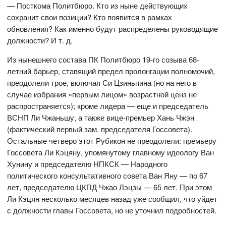
— Посткома Политбюро. Кто из ныне действующих
сохранит свои позиции? Кто появится в рамках
обновления? Как именно будут распределены руководящие
должности? И т. д.
Из нынешнего состава ПК Политбюро 19-го созыва 68-
летний барьер, ставящий предел пролонгации полномочий,
преодолели трое, включая Си Цзиньпина (но на него в
случае избрания «первым лицом» возрастной ценз не
распространяется); кроме лидера — еще и председатель
ВСНП Ли Чжаньшу, а также вице-премьер Хань Чжэн
(фактический первый зам. председателя Госсовета).
Остальные четверо этот Рубикон не преодолели: премьеру
Госсовета Ли Кэцяну, упомянутому главному идеологу Ван
Хунину и председателю НПКСК — Народного
политического консультативного совета Ван Яну — по 67
лет, председателю ЦКПД Чжао Лэцзы — 65 лет. При этом
Ли Кэцян несколько месяцев назад уже сообщил, что уйдет
с должности главы Госсовета, но не уточнил подробностей.