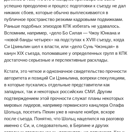
успешно преодолено и процесс подготовки к съезду не дал
никаких сбоев, которые обычно выплескиваются в
публичное пространство резкими кадровыми подвижками.
Раньше подобных эпизодов КПК избегать не удавалось.
Вспомним, например, «дело Бо Силая — Чжоу Юнкана и
«новой банды четырех» на подступах к XVIII съезду, когда
Си Цзиньпин шел к власти, или «дело Сунь Чжэнцая» в
канун XIX съезда, поломавшее у определенных групп в КПК
достаточно серьезные и перспективные расклады.
Кстати, это четкое и однозначное свидетельство прочности
авторитета и позиций Си Цзиньпина, вопреки спекуляциям,
в которые пускались отдельные представители как
западных, так и некоторых российских СМИ. Другим
подтверждением этой прочности служат планы некоторых
мировых лидеров, например германского канцлера Олафа
Шольца, посетить Пекин уже в начале ноября, вскоре
после съезда. Понятно, что Шольц нацелился на разговор
именно с Си, и, следовательно, в Берлине и других
западных столицах иных «вариантов» не допускают. Как и