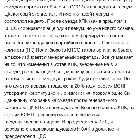
съездом партии (так было и в СССР) и проводится пленум
ЦК, который это делает. И именно такой пленум и
состоялся на днях. После съезда КПК (как в прошлом и
КПСС) собирается еще один пленум, но уже нового созыва,
только что избранный, на котором формируется состав
высшего руководящего партийного органа — Постоянного
комитета (ПК) Политбюро (в КПСС такого органа не было),
а также избирается генеральный секретарь. Все указывает
на то, что изменения в Устав КПК, внесенные на XIX
съезде, разрешающие Си Цзиньпину оставаться у власти в
партии по истечении двух сроков, будут реализованы. По
итогам этих перемен тогда же, в 2018 году, сессия ВСНП
утвердила конституционные изменения, позволяющие Си
Цзиньпину, сохранив на съезде посты генерального
секретаря ЦК КПК и председателя Военного совета КПК, на
сессии ВСНП пролонгировать и полномочия
государственного лидера. И председателя КНР, и
верховного главнокомандующего НОАК в должности
председателя ЦВС.