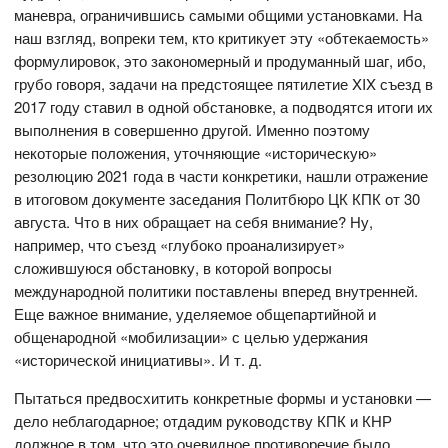
маневра, ограничившись самыми общими установками. На
наш взгляд, вопреки тем, кто критикует эту «обтекаемость»
формулировок, это закономерный и продуманный шаг, ибо,
грубо говоря, задачи на предстоящее пятилетие XIX съезд в
2017 году ставил в одной обстановке, а подводятся итоги их
выполнения в совершенно другой. Именно поэтому
некоторые положения, уточняющие «историческую»
резолюцию 2021 года в части конкретики, нашли отражение
в итоговом документе заседания Политбюро ЦК КПК от 30
августа. Что в них обращает на себя внимание? Ну,
например, что съезд «глубоко проанализирует»
сложившуюся обстановку, в которой вопросы
международной политики поставлены вперед внутренней.
Еще важное внимание, уделяемое общепартийной и
общенародной «мобилизации» с целью удержания
«исторической инициативы». И т. д.
Пытаться предвосхитить конкретные формы и установки —
дело неблагодарное; отдадим руководству КПК и КНР
должное в том, что это очевидное противоречие было