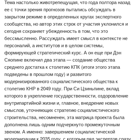
Тема настолько животрепещущая, что года полтора назад
ее с точки зрения прогнозов пытались обсуждать в
закрытом режиме в определенных кругах экспертного
сообщества, но автор этих строк от участия уклонился и
сегодня сохраняет убежденность в том, что это
бессмысленно. Рассуждать имеет смысл в контексте не
персоналий, а институтов и в целом системы,
формирующей стратегический курс. А он еще при Дэн
Сяопине включил два этапа — создание общества
среднего достатка к столетию КПК (итоги этого этапа
подведены в прошлом году) и развитого
модернизированного социалистического общества к
столетию КНР в 2049 году. При Си Цзиньпине, вклад
которого в укрепление государственности, оздоровление
внутрипартийной жизни и, главное, внедрение новых
смыслов, уточняющих стратегию социалистического
строительства, несомненен, эта матрица проекта была
дополнена лишь одним подчеркнуто промежуточным
звеном. А именно: завершением социалистической
модернизации к 2035 году, с которым ряд экспертов сразу