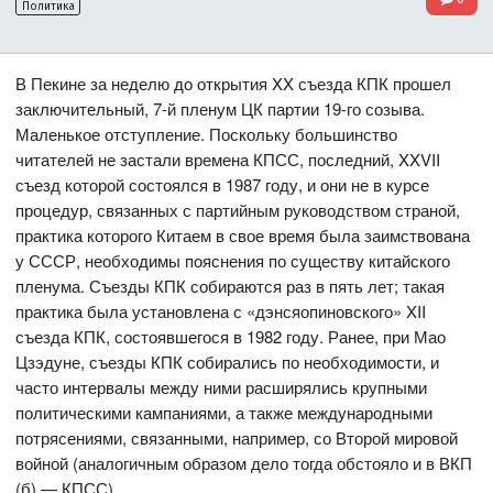
Политика
В Пекине за неделю до открытия XX съезда КПК прошел
заключительный, 7-й пленум ЦК партии 19-го созыва.
Маленькое отступление. Поскольку большинство
читателей не застали времена КПСС, последний, XXVII
съезд которой состоялся в 1987 году, и они не в курсе
процедур, связанных с партийным руководством страной,
практика которого Китаем в свое время была заимствована
у СССР, необходимы пояснения по существу китайского
пленума. Съезды КПК собираются раз в пять лет; такая
практика была установлена с «дэнсяопиновского» XII
съезда КПК, состоявшегося в 1982 году. Ранее, при Мао
Цзэдуне, съезды КПК собирались по необходимости, и
часто интервалы между ними расширялись крупными
политическими кампаниями, а также международными
потрясениями, связанными, например, со Второй мировой
войной (аналогичным образом дело тогда обстояло и в ВКП
(б) — КПСС).