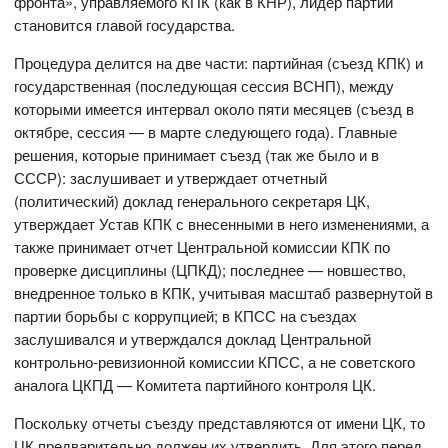
фронта», управляемого КПК (как в КНР), лидер партии
становится главой государства.
Процедура делится на две части: партийная (съезд КПК) и
государственная (последующая сессия ВСНП), между
которыми имеется интервал около пяти месяцев (съезд в
октябре, сессия — в марте следующего года). Главные
решения, которые принимает съезд (так же было и в
СССР): заслушивает и утверждает отчетный
(политический) доклад генерального секретаря ЦК,
утверждает Устав КПК с внесенными в него изменениями, а
также принимает отчет Центральной комиссии КПК по
проверке дисциплины (ЦПКД); последнее — новшество,
внедренное только в КПК, учитывая масштаб развернутой в
партии борьбы с коррупцией; в КПСС на съездах
заслушивался и утверждался доклад Центральной
контрольно-ревизионной комиссии КПСС, а не советского
аналога ЦКПД — Комитета партийного контроля ЦК.
Поскольку отчеты съезду представляются от имени ЦК, то
ЦК предварительно должен их утвердить. Для этого перед