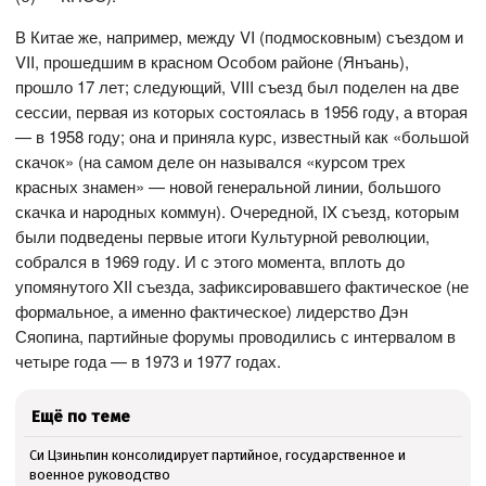
В Китае же, например, между VI (подмосковным) съездом и
VII, прошедшим в красном Особом районе (Янъань),
прошло 17 лет; следующий, VIII съезд был поделен на две
сессии, первая из которых состоялась в 1956 году, а вторая
— в 1958 году; она и приняла курс, известный как «большой
скачок» (на самом деле он назывался «курсом трех
красных знамен» — новой генеральной линии, большого
скачка и народных коммун). Очередной, IX съезд, которым
были подведены первые итоги Культурной революции,
собрался в 1969 году. И с этого момента, вплоть до
упомянутого XII съезда, зафиксировавшего фактическое (не
формальное, а именно фактическое) лидерство Дэн
Сяопина, партийные форумы проводились с интервалом в
четыре года — в 1973 и 1977 годах.
Ещё по теме
Си Цзиньпин консолидирует партийное, государственное и
военное руководство