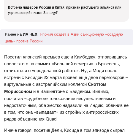
Встреча лидеров России и Китая: признак растущего альянса или
угрожающий вызов Западу?
Ранее на ИА REX
:
Япония создёт в Азии санкционную «осадную
цепь» против России
Посетил японский премьер еще и Камбоджу, отправившись
после этого на саммит «Большой семерки» в Брюссель,
отчитаться о «проделанной работе». Ну, а Моди после
встречи с Кисидой 22 марта провел еще двое переговоров –
виртуальные с австралийским коллегой
Скоттом
Мориссоном
и в Вашингтоне с Байденом. Видимо,
посчитав «судебное» голосование несущественным и
недостаточным, оба жестко надавили на Индию, обвинив ее
в том, что она «выпадает» из стройных антироссийских
рядов объединения Quad.
Иначе говоря, посетив Дели, Кисида в том эпизоде сыграл