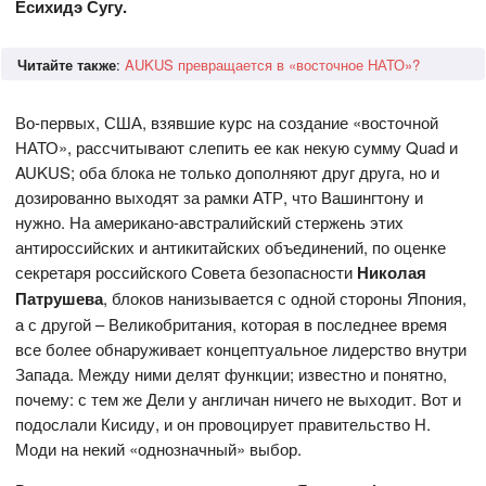
Ёсихидэ Сугу.
Читайте также
:
AUKUS превращается в «восточное НАТО»?
Во-первых, США, взявшие курс на создание «восточной
НАТО», рассчитывают слепить ее как некую сумму Quad и
AUKUS; оба блока не только дополняют друг друга, но и
дозированно выходят за рамки АТР, что Вашингтону и
нужно. На американо-австралийский стержень этих
антироссийских и антикитайских объединений, по оценке
секретаря российского Совета безопасности
Николая
Патрушева
, блоков нанизывается с одной стороны Япония,
а с другой – Великобритания, которая в последнее время
все более обнаруживает концептуальное лидерство внутри
Запада. Между ними делят функции; известно и понятно,
почему: с тем же Дели у англичан ничего не выходит. Вот и
подослали Кисиду, и он провоцирует правительство Н.
Моди на некий «однозначный» выбор.