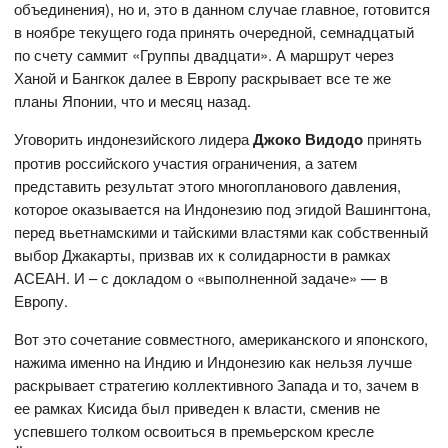
объединения), но и, это в данном случае главное, готовится
в ноябре текущего года принять очередной, семнадцатый
по счету саммит «Группы двадцати». А маршрут через
Ханой и Бангкок далее в Европу раскрывает все те же
планы Японии, что и месяц назад.
Уговорить индонезийского лидера
Джоко Видодо
принять
против российского участия ограничения, а затем
представить результат этого многопланового давления,
которое оказывается на Индонезию под эгидой Вашингтона,
перед вьетнамскими и тайскими властями как собственный
выбор Джакарты, призвав их к солидарности в рамках
АСЕАН. И – с докладом о «выполненной задаче» — в
Европу.
Вот это сочетание совместного, американского и японского,
нажима именно на Индию и Индонезию как нельзя лучше
раскрывает стратегию коллективного Запада и то, зачем в
ее рамках Кисида был приведен к власти, сменив не
успевшего толком освоиться в премьерском кресле