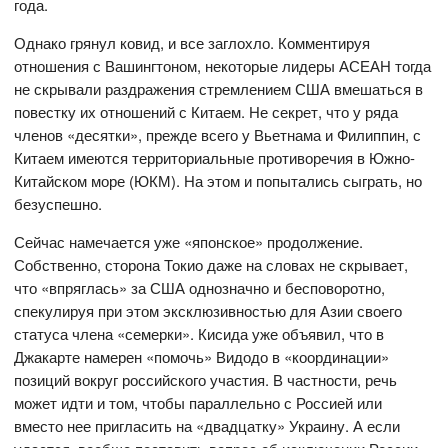
года.
Однако грянул ковид, и все заглохло. Комментируя
отношения с Вашингтоном, некоторые лидеры АСЕАН тогда
не скрывали раздражения стремлением США вмешаться в
повестку их отношений с Китаем. Не секрет, что у ряда
членов «десятки», прежде всего у Вьетнама и Филиппин, с
Китаем имеются территориальные противоречия в Южно-
Китайском море (ЮКМ). На этом и попытались сыграть, но
безуспешно.
Сейчас намечается уже «японское» продолжение.
Собственно, сторона Токио даже на словах не скрывает,
что «впряглась» за США однозначно и бесповоротно,
спекулируя при этом эксклюзивностью для Азии своего
статуса члена «семерки». Кисида уже объявил, что в
Джакарте намерен «помочь» Видодо в «координации»
позиций вокруг российского участия. В частности, речь
может идти и том, чтобы параллельно с Россией или
вместо нее пригласить на «двадцатку» Украину. А если