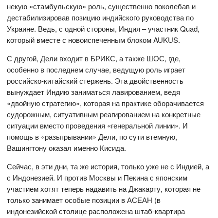
некую «стамбульскую» роль, существенно поколебав и
дестабилизировав позицию индийского руководства по
Украине. Ведь, с одной стороны, Индия – участник Quad,
который вместе с новоиспеченным блоком AUKUS.
С другой, Дели входит в БРИКС, а также ШОС, где,
особенно в последнем случае, ведущую роль играет
российско-китайский стержень. Эта двойственность
вынуждает Индию заниматься лавированием, ведя
«двойную стратегию», которая на практике оборачивается
судорожным, ситуативным реагированием на конкретные
ситуации вместо проведения «генеральной линии». И
помощь в «разыгрывании» Дели, по сути втемную,
Вашингтону оказал именно Кисида.
Сейчас, в эти дни, та же история, только уже не с Индией, а
с Индонезией. И против Москвы и Пекина с японским
участием хотят теперь надавить на Джакарту, которая не
только занимает особые позиции в АСЕАН (в
индонезийской столице расположена штаб-квартира