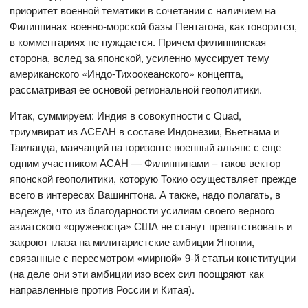
приоритет военной тематики в сочетании с наличием на
Филиппинах военно-морской базы Пентагона, как говорится,
в комментариях не нуждается. Причем филиппинская
сторона, вслед за японской, усиленно муссирует тему
американского «Индо-Тихоокеанского» концепта,
рассматривая ее основой региональной геополитики.
Итак, суммируем: Индия в совокупности с Quad,
триумвират из АСЕАН в составе Индонезии, Вьетнама и
Таиланда, маячащий на горизонте военный альянс с еще
одним участником АСАН — Филиппинами – таков вектор
японской геополитики, которую Токио осуществляет прежде
всего в интересах Вашингтона. А также, надо полагать, в
надежде, что из благодарности усилиям своего верного
азиатского «оруженосца» США не станут препятствовать и
закроют глаза на милитаристские амбиции Японии,
связанные с пересмотром «мирной» 9-й статьи конституции
(на деле они эти амбиции изо всех сил поощряют как
направленные против России и Китая).