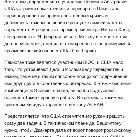
Во-вторых, параллельно с усилиями Японии и Австралии
США устроили показательный переворот в Пакистане,
спровоцировав там правительственный кризис и
добившись отмены решения о роспуске нижней палаты
парламента. В результате премьер-министра Имрана Хана,
совершившего 24 февраля визит в Москву и о многом там
договорившегося, сменил в этом кресле его непримиримый
проамериканский оппонент Шахбаз Шариф.
Пакистан тоже является участником ШОС, и США мало
того, что устраивают Дели и Исламабаду перекрестный
нажим, так еще и таким способом поощряют сдерживание
ими друг друга в собственных интересах. К этим «высшим»
комбинациям Японию, правда, не особо подпускают,
оставляя Токио черновую работу. В-третьих, с таким же
прицелом Кисиду отправляют и в зону АСЕАН.
Представляется, что США стремятся его руками решить
сразу две задачи. В тактическом плане да, Вашингтону
нужно, чтобы Джакарта дала от ворот поворот российскому
участию в «двадцатке». Тем более что западные СМИ с