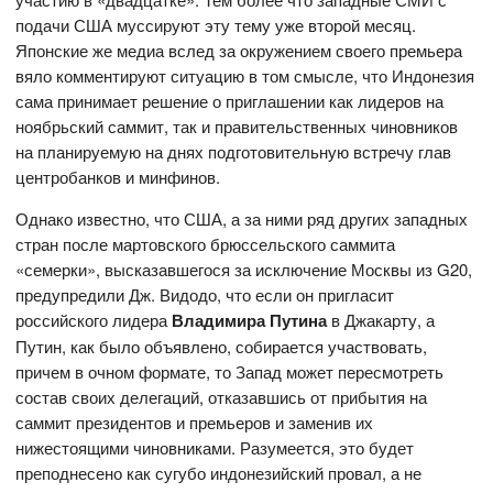
подачи США муссируют эту тему уже второй месяц.
Японские же медиа вслед за окружением своего премьера
вяло комментируют ситуацию в том смысле, что Индонезия
сама принимает решение о приглашении как лидеров на
ноябрьский саммит, так и правительственных чиновников
на планируемую на днях подготовительную встречу глав
центробанков и минфинов.
Однако известно, что США, а за ними ряд других западных
стран после мартовского брюссельского саммита
«семерки», высказавшегося за исключение Москвы из G20,
предупредили Дж. Видодо, что если он пригласит
российского лидера
Владимира Путина
в Джакарту, а
Путин, как было объявлено, собирается участвовать,
причем в очном формате, то Запад может пересмотреть
состав своих делегаций, отказавшись от прибытия на
саммит президентов и премьеров и заменив их
нижестоящими чиновниками. Разумеется, это будет
преподнесено как сугубо индонезийский провал, а не