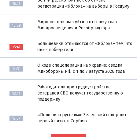
ВС РФ рассмотрит иск об отмене
16:21
регистрации «Яблока» на выборы в Госдуму
Миронов призвал уйти в отставку глав
16:09
Минпросвещения и Рособрнадзора
Большевики отличаются от «Яблока» тем, что
15:41
они - победители
О ходе спецоперации на Украине: сводка
14:31
Минобороны РФ с 1 по 7 августа 2026 года
Работодатели при трудоустройстве
ветеранов СВО получат государственную
13:41
поддержку
«Пощёчина русским»: Зеленский совершит
12:37
первый визит в Сербию