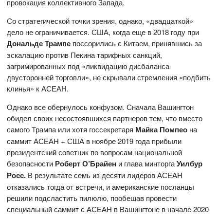
провокация коллективного Запада.
Со стратегической точки зрения, однако, «двадцаткой»
дело не ограничивается. США, когда еще в 2018 году при
Дональде Трампе
поссорились с Китаем, принявшись за
эскалацию против Пекина тарифных санкций,
загримированных под «ликвидацию дисбаланса
двусторонней торговли», не скрывали стремления «подбить
клинья» к АСЕАН.
Однако все обернулось конфузом. Сначала Вашингтон
обидел своих несостоявшихся партнеров тем, что вместо
самого Трампа или хотя госсекретаря
Майка Помпео
на
саммит АСЕАН + США в ноябре 2019 года прибыли
президентский советник по вопросам национальной
безопасности
Роберт О’Брайен
и глава минторга
Уилбур
Росс.
В результате семь из десяти лидеров АСЕАН
отказались тогда от встречи, и американские посланцы
решили подсластить пилюлю, пообещав провести
специальный саммит с АСЕАН в Вашингтоне в начале 2020