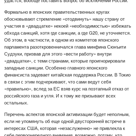
удастся, вообще поставить вопрос об исключении России.
Формально в японских правительственных кругах
обосновывают стремление «отодвинуть» нашу страну от
участия в «двадцатке» некоей «необходимостью» избежать
обхода санкций, хотя где санкции, а где G20, не уточняется.
Об этом, в частности, в одном из комитетов японского
парламента разоткровенничался глава минфина Сюнъити
Судзуки, призвав для этого «вести работу» внутри
«двадцатки», с теми странами, которые проигнорировали
западные санкции. Особенно главного японского
финансиста задевает китайская поддержка России. В Токио
в связи с этим подчеркивают, что сами ведут себя
«правильно», вслед за ЕС взяв курс на поэтапный отказ от
российского газа и угля. И к тому же призывают всех
остальных.
Перечень аспектов японской активизации будет неполным,
если не упомянуть об еще одной двусторонней встрече в
интересах США, которая «незаслуженно» не привлекла к
себе первоочередного внимания, возможно, потому, что