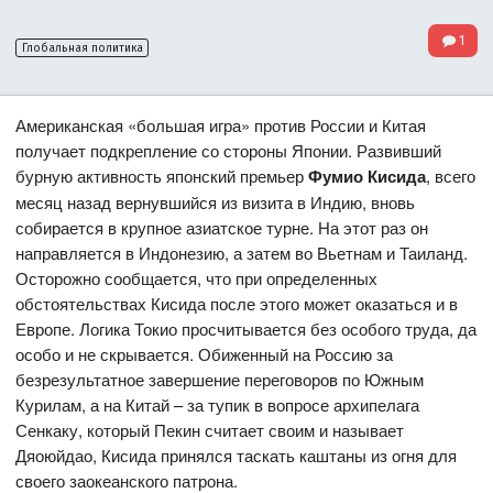
1
Глобальная политика
Американская «большая игра» против России и Китая
получает подкрепление со стороны Японии. Развивший
бурную активность японский премьер
Фумио Кисида
, всего
месяц назад вернувшийся из визита в Индию, вновь
собирается в крупное азиатское турне. На этот раз он
направляется в Индонезию, а затем во Вьетнам и Таиланд.
Осторожно сообщается, что при определенных
обстоятельствах Кисида после этого может оказаться и в
Европе. Логика Токио просчитывается без особого труда, да
особо и не скрывается. Обиженный на Россию за
безрезультатное завершение переговоров по Южным
Курилам, а на Китай – за тупик в вопросе архипелага
Сенкаку, который Пекин считает своим и называет
Дяоюйдао, Кисида принялся таскать каштаны из огня для
своего заокеанского патрона.