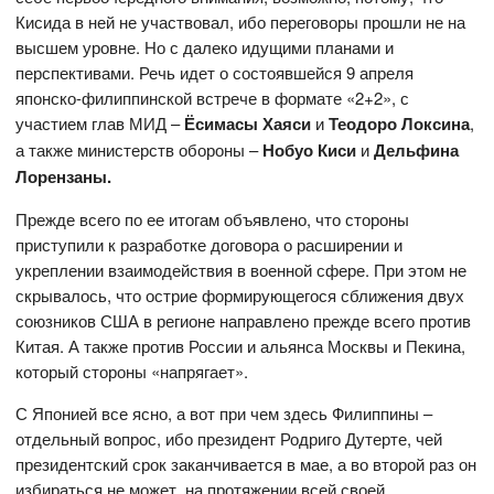
Кисида в ней не участвовал, ибо переговоры прошли не на
высшем уровне. Но с далеко идущими планами и
перспективами. Речь идет о состоявшейся 9 апреля
японско-филиппинской встрече в формате «2+2», с
участием глав МИД –
Ёсимасы Хаяси
и
Теодоро Локсина
,
а также министерств обороны –
Нобуо Киси
и
Дельфина
Лорензаны.
Прежде всего по ее итогам объявлено, что стороны
приступили к разработке договора о расширении и
укреплении взаимодействия в военной сфере. При этом не
скрывалось, что острие формирующегося сближения двух
союзников США в регионе направлено прежде всего против
Китая. А также против России и альянса Москвы и Пекина,
который стороны «напрягает».
С Японией все ясно, а вот при чем здесь Филиппины –
отдельный вопрос, ибо президент Родриго Дутерте, чей
президентский срок заканчивается в мае, а во второй раз он
избираться не может, на протяжении всей своей