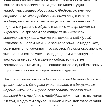
конкретного российского лидера, по Конституции,
«представляющего Российскую Федерацию внутри
страны и в международных отношениях»,
а страну
вообще, непонятно, в каком лице, и в каком качестве. А
лидера как раз и
«не ждут»,
в связи с
«конфликтом на
Украине»,
но при этом спекулируют на
«жертвах
советского народа, а также его вкладе в победу над
Германией».
Вспомнили, «не запылились»! На медальках,
если память не изменяет, про советский вклад скромненько
умолчали, а вот сейчас – Запад в целом и французы в
частности не были бы самими собой, если бы не
использовали момент для пошлого пиара с одной стороны и
грубой антироссийской провокации с другой.
Ничего не напоминает?
«Приезжайте на Олимпиаду, но без
флага, гимна и без права участвовать в официальных
церемониях».
Или «
Добро пожаловать, дорогой друг
Карлсон! Ну и ты [фиг с тобой] заходи»,
- так это выглядит
и в том, и в другом случае. И никак иначе. Как говорит один