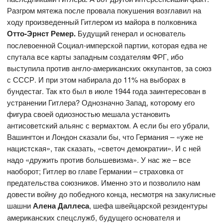
Разгром мятежа после провала покушения возглавил на
ходу произведенный Гитлером из майора в полковника
Отто-Эрнст Ремер.
Будущий генерал и основатель
послевоенной Социал-имперской партии, которая едва не
спутала все карты западным создателям ФРГ, ибо
выступила против англо-американских оккупантов, за союз
с СССР. И при этом набирала до 11% на выборах в
бундестаг. Так кто был в июле 1944 года заинтересован в
устранении Гитлера? Однозначно Запад, которому его
фигура своей одиозностью мешала установить
антисоветский альянс с вермахтом. А если бы его убрали,
Вашингтон и Лондон сказали бы, что Германия – «уже не
нацистская», так сказать, «светоч демократии». И с ней
надо «дружить против большевизма». У нас же – все
наоборот; Гитлер во главе Германии – страховка от
предательства союзников. Именно это и позволило нам
довести войну до победного конца, несмотря на закулисные
шашни
Алена Даллеса
, шефа швейцарской резидентуры
американских спецслужб, будущего основателя и