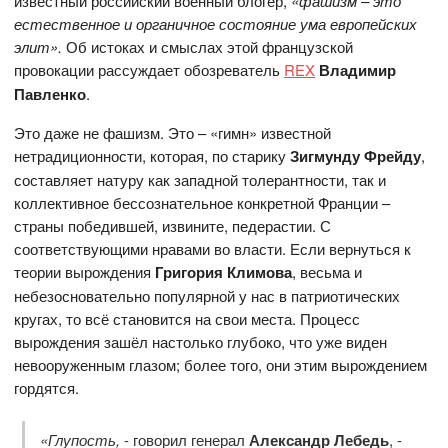
известный российский военный блогер,
«фашизм – это
естественное и органичное состояние ума европейских
элит».
Об истоках и смыслах этой французской
провокации рассуждает обозреватель
REX
Владимир
Павленко
.
Это даже не фашизм. Это – «гимн» известной
нетрадиционности, которая, по старику
Зигмунду Фрейду
,
составляет натуру как западной толерантности, так и
коллективное бессознательное конкретной Франции –
страны победившей, извините, педерастии. С
соответствующими нравами во власти. Если вернуться к
теории вырождения
Григория Климова
, весьма и
небезосновательно популярной у нас в патриотических
кругах, то всё становится на свои места. Процесс
вырождения зашёл настолько глубоко, что уже виден
невооруженным глазом; более того, они этим вырождением
гордятся.
«Глупость,
- говорил генерал
Александр Лебедь
,
-