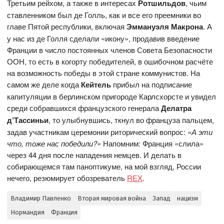
Третьим рейхом, а также в интересах
Ротшильдов
, чьим
ставленником был де Голль, как и все его преемники во
главе Пятой республики, включая
Эммануэля Макрона
. А
у нас из де Голля сделали «икону», продавив введение
Франции в число постоянных членов Совета Безопасности
ООН, то есть в когорту победителей, в ошибочном расчёте
на возможность победы в этой стране коммунистов. На
самом же деле когда
Кейтель
прибыл на подписание
капитуляции в берлинском пригороде Карлсхорсте и увидел
среди собравшихся французского генерала
Делатра
д’Тассиньи
, то улыбнувшись, ткнул во француза пальцем,
задав участникам церемонии риторический вопрос:
«А эти
что, тоже нас победили?»
Напомним: Франция «слила»
через 44 дня после нападения немцев. И делать в
собирающемся там паноптикуме, на мой взгляд, России
нечего, резюмирует обозреватель
REX
.
Владимир Павленко
Вторая мировая война
Запад
нацизм
Нормандия
Франция