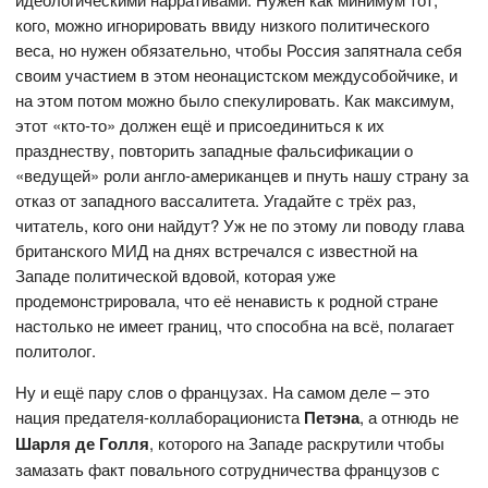
кого, можно игнорировать ввиду низкого политического
веса, но нужен обязательно, чтобы Россия запятнала себя
своим участием в этом неонацистском междусобойчике, и
на этом потом можно было спекулировать. Как максимум,
этот «кто-то» должен ещё и присоединиться к их
празднеству, повторить западные фальсификации о
«ведущей» роли англо-американцев и пнуть нашу страну за
отказ от западного вассалитета. Угадайте с трёх раз,
читатель, кого они найдут? Уж не по этому ли поводу глава
британского МИД на днях встречался с известной на
Западе политической вдовой, которая уже
продемонстрировала, что её ненависть к родной стране
настолько не имеет границ, что способна на всё, полагает
политолог.
Ну и ещё пару слов о французах. На самом деле – это
нация предателя-коллаборациониста
Петэна
, а отнюдь не
Шарля де Голля
,
которого на Западе раскрутили чтобы
замазать факт повального сотрудничества французов с