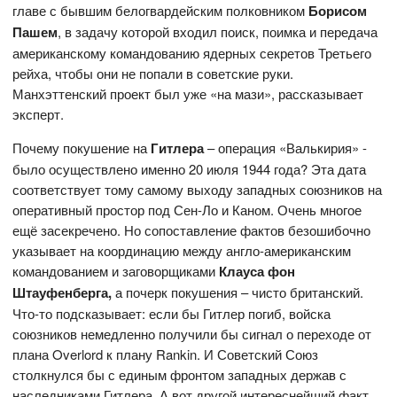
главе с бывшим белогвардейским полковником
Борисом
Пашем
, в задачу которой входил поиск, поимка и передача
американскому командованию ядерных секретов Третьего
рейха, чтобы они не попали в советские руки.
Манхэттенский проект был уже «на мази», рассказывает
эксперт.
Почему покушение на
Гитлера
– операция «Валькирия» -
было осуществлено именно 20 июля 1944 года? Эта дата
соответствует тому самому выходу западных союзников на
оперативный простор под Сен-Ло и Каном. Очень многое
ещё засекречено. Но сопоставление фактов безошибочно
указывает на координацию между англо-американским
командованием и заговорщиками
Клауса фон
Штауфенберга,
а почерк покушения – чисто британский.
Что-то подсказывает: если бы Гитлер погиб, войска
союзников немедленно получили бы сигнал о переходе от
плана Overlord к плану Rankin. И Советский Союз
столкнулся бы с единым фронтом западных держав с
наследниками Гитлера. А вот другой интереснейший факт.