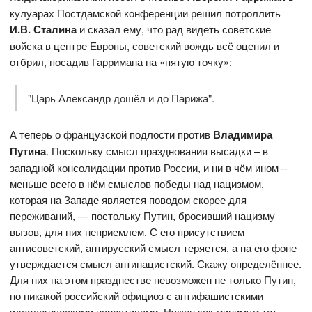
кулуарах Постдамской конференции решил потроллить
И.В. Сталина
и сказал ему, что рад видеть советские
войска в центре Европы, советский вождь всё оценил и
отбрил, посадив Гарримана на «пятую точку»:
"Царь Александр дошёл и до Парижа".
А теперь о французской подлости против
Владимира
Путина
. Поскольку смысл празднования высадки – в
западной консолидации против России, и ни в чём ином –
меньше всего в нём смыслов победы над нацизмом,
которая на Западе является поводом скорее для
переживаний, — постольку Путин, бросивший нацизму
вызов, для них неприемлем. С его присутствием
антисоветский, антирусский смысл теряется, а на его фоне
утверждается смысл антинацистский. Скажу определённее.
Для них на этом празднестве невозможен не только Путин,
но никакой российский официоз с антифашистскими
идеологическими нарративами. Нужен как минимум тот,