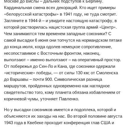
Москве до Вислы – дальних подступов к Берлину.
Кардинальная смена всех декораций. Кто ищет примеры
«белорусской катастрофы» в 1941 году, не туда смотрит.
Загляните в 1944-й – и увидите настоящую катастрофу, в
которой растворилась нацистская группа армий «Центр».
Чем занимаются тем временем западные союзники? С
самой высадки 6 июня они топчутся на нормандском пятаке
до конца июля, когда одолев немецкое сопротивление,
несопоставимое с Восточным фронтом, наконец,
выползают – именно выползают – на оперативный простор.
От побережья до Сен-Ло и Кана, где союзники одержали
«исторические» победы, — от силы 130 км; от Смоленска
до Варшавы – почти 900. Символическая разница
маршрутов, пройденных одновременно как наглядное
свидетельство того, кому планета обязана избавлением от
коричневой чумы, уточняет Павленко.
Но у высадки союзников имеется и подоплека, которой и
объясняются их заходы на нас. Во второй половине августа
1943 года в Квебеке проходит конференция глав США и