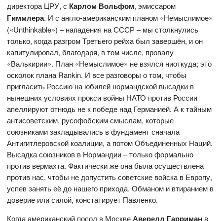
директора ЦРУ, с
Карлом Вольфом
, эмиссаром
Гиммлера
. И с англо-американским планом «Немыслимое»
(«Unthinkable») – нападения на СССР – мы столкнулись
только, когда разгром Третьего рейха был завершён, и он
капитулировал, благодаря, в том числе, провалу
«Валькирии». План «Немыслимое» не взялся ниоткуда; это
осколок плана Rankin. И все разговоры о том, чтобы
пригласить Россию на юбилей нормандской высадки в
нынешних условиях прокси войны НАТО против России
апеллируют отнюдь не к победе над Германией. А к тайным
антисоветским, русофобским смыслам, которые
союзниками закладывались в фундамент сначала
Антигитлеровской коалиции, а потом Объединенных Наций.
Высадка союзников в Нормандии – только формально
против вермахта. Фактически же она была осуществлена
против нас, чтобы не допустить советские войска в Европу,
успев занять её до нашего прихода. Обманом и втиранием в
доверие или силой, констатирует Павленко.
Когда американский посол в Москве
Аверелл Гарриман
в