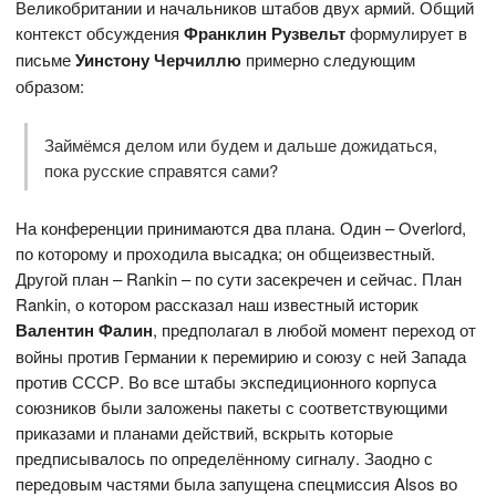
Великобритании и начальников штабов двух армий. Общий
контекст обсуждения
Франклин Рузвельт
формулирует в
письме
Уинстону Черчиллю
примерно следующим
образом:
Займёмся делом или будем и дальше дожидаться,
пока русские справятся сами?
На конференции принимаются два плана. Один – Overlord,
по которому и проходила высадка; он общеизвестный.
Другой план – Rankin – по сути засекречен и сейчас. План
Rankin, о котором рассказал наш известный историк
Валентин Фалин
, предполагал в любой момент переход от
войны против Германии к перемирию и союзу с ней Запада
против СССР. Во все штабы экспедиционного корпуса
союзников были заложены пакеты с соответствующими
приказами и планами действий, вскрыть которые
предписывалось по определённому сигналу. Заодно с
передовым частями была запущена спецмиссия Alsos во