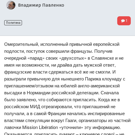
Владимир Павленко
1
Политика
Омерзительный, исполненный привычной европейской
подлости, поступок совершили французы. Получив
очередной «парад» своих «двухсотых» в Славянске и не
имея ни возможности, ни драйва дать мужской ответ,
французские власти сдержаться всё же не смогли. И
разыграли привычную для нынешнего Парижа клоунаду с
приглашением/отзывом на юбилей англо-американской
высадки в Нормандии российской делегации. Сначала
было заявлено, что собираются пригласить. Когда же в
российском МИД отреагировали, что приглашений не
получали, а в самой Франции начались инспирированные
властями спекуляции вокруг Гааги, организаторы из частной
лавочки Mission Libération «уточнили» эту информацию.
Оказывается, пригласить думают – ключевое слово! – не