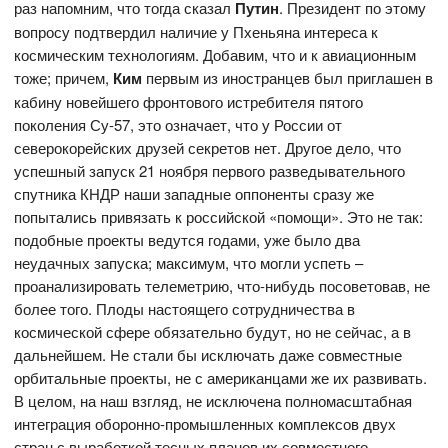
раз напомним, что тогда сказал
Путин
. Президент по этому
вопросу подтвердил наличие у Пхеньяна интереса к
космическим технологиям. Добавим, что и к авиационным
тоже; причем,
Ким
первым из иностранцев был приглашен в
кабину новейшего фронтового истребителя пятого
поколения Су-57, это означает, что у России от
северокорейских друзей секретов нет. Другое дело, что
успешный запуск 21 ноября первого разведывательного
спутника КНДР наши западные оппоненты сразу же
попытались привязать к российской «помощи». Это не так:
подобные проекты ведутся годами, уже было два
неудачных запуска; максимум, что могли успеть –
проанализировать телеметрию, что-нибудь посоветовав, не
более того. Плоды настоящего сотрудничества в
космической сфере обязательно будут, но не сейчас, а в
дальнейшем. Не стали бы исключать даже совместные
орбитальные проекты, не с американцами же их развивать.
В целом, на наш взгляд, не исключена полномасштабная
интеграция оборонно-промышленных комплексов двух
стран с выработкой тесных планов их совместного