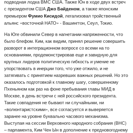
подводная лодка ВМС США. Также Юн в ходе двух встреч
с президентом США
Джо Байденом
, а также японским
премьером
Фумио Кисидой
, легализовал тройственный
альянс «восточной НАТО» - Вашингтон, Сеул, Токио.
На Юге обвинили Север в нагнетании напряженности, что
было блефом. Ким, как видим, принял решение совершить
разворот в интеграционном вопросе со всеми на то
основаниями, продемонстрировав еще и завидную для
крупных лидеров политическую гибкость и умение не
упорствовать в инерции того, что уже отжило, и не
затягивать с принятием назревших важных решений. Но это
оказалось подготовкой к главному шагу, совершенному
Пхеньяном как раз на фоне пребывания главы МИД в
Москве, в день встречи с ней российского президента.
Такие совпадения не бывают ни случайными, ни
«волюнтаристскими», все согласуется и выверяется
заранее на уровне буквально часового механизма.
Выступая на сессии Верховного народного собрания (ВНС)
– парламента, Ким Чен Ын в дополнение к предновогоднему