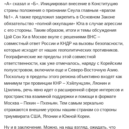
«А» сказал и «Б». Инициировал внесение в Конституцию
страны положения о признании Сеула главным «врагом
№1». А также предложил закрепить в Основном Законе
обязательство «полной оккупации» Юга в случае агрессии
с его стороны. Таким образом, итоги и темы обсуждения
Цой Сон Хи в Москве вкупе с решениями ВНС –
совместный ответ России и КНДР на вызовы безопасности,
которые исходят от наших геополитических противников.
Географические же пределы этой совместной
ответственности, как уже отмечалось, наряду с Корейским
полуостровом, включили еще и Северо-Восточную Азию.
Поскольку в пределы этого региона объективно входят как
минимум три провинции КНР – Хэйлунцзян, Ляонин и
Цзилинь, речь явно идет о расширенной сфере интересов и
пространства взаимной поддержки и помощи в формате
Москва – Пекин – Пхеньян. Тем самым зеркально
отражаются внешние угрозы нашим странам со стороны
триумвирата США, Японии и Южной Кореи.
Ну и в заключение. Можно, на наш взгляд, ожидать, что