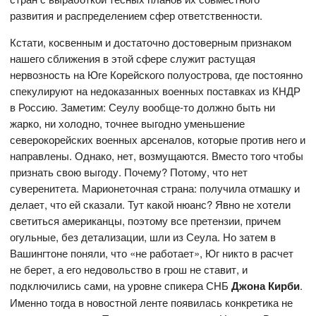
развития и распределением сфер ответственности.
Кстати, косвенным и достаточно достоверным признаком
нашего сближения в этой сфере служит растущая
нервозность на Юге Корейского полуострова, где постоянно
спекулируют на недоказанных военных поставках из КНДР
в Россию. Заметим: Сеулу вообще-то должно быть ни
жарко, ни холодно, точнее выгодно уменьшение
северокорейских военных арсеналов, которые против него и
направлены. Однако, нет, возмущаются. Вместо того чтобы
признать свою выгоду. Почему? Потому, что нет
суверенитета. Марионеточная страна: получила отмашку и
делает, что ей сказали. Тут какой нюанс? Явно не хотели
светиться американцы, поэтому все претензии, причем
огульные, без детализации, шли из Сеула. Но затем в
Вашингтоне поняли, что «не работает», Юг никто в расчет
не берет, а его недовольство в грош не ставит, и
подключились сами, на уровне спикера СНБ
Джона Кирби
.
Именно тогда в новостной ленте появилась конкретика не