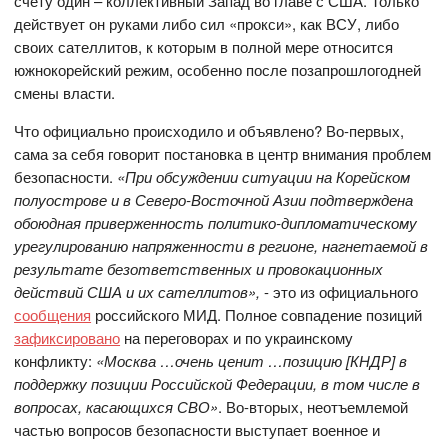
счету один – коллективный Запад во главе с США. Только
действует он руками либо сил «прокси», как ВСУ, либо
своих сателлитов, к которым в полной мере относится
южнокорейский режим, особенно после позапрошлогодней
смены власти.
Что официально происходило и объявлено? Во-первых,
сама за себя говорит постановка в центр внимания проблем
безопасности.
«При обсуждении ситуации на Корейском
полуострове и в Северо-Восточной Азии подтверждена
обоюдная приверженность политико-дипломатическому
урегулированию напряженности в регионе, нагнетаемой в
результате безответственных и провокационных
действий США и их сателлитов»,
- это из официального
сообщения
российского МИД. Полное совпадение позиций
зафиксировано
на переговорах и по украинскому
конфликту:
«Москва …очень ценит …позицию [КНДР] в
поддержку позиции Российской Федерации, в том числе в
вопросах, касающихся СВО»
. Во-вторых, неотъемлемой
частью вопросов безопасности выступает военное и