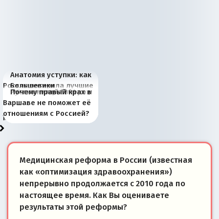
Анатомия уступки: как
Россия потеряла лучшие
Большевики
Киевская марионетка
В России назрели
Миграционный пожар
Россия начинает
Россия зимой 1904
Русская нация вчера и
Почему правый крах в
рыбопромысловые
отличаются от «Яблока»
Запада рассказала о
перемены: 15 шагов к
Европы
сбрасывать балласт
года: первые уступки во
сегодня
Варшаве не поможет её
районы Баренцева
тем, что они -
«переобувании» хозяев
суверенной экономике
Анкориджа
внутренней политике
отношениям с Россией?
моря
победители
Медицинская реформа в России (известная
как «оптимизация здравоохранения»)
непрерывно продолжается с 2010 года по
настоящее время. Как Вы оцениваете
результаты этой реформы?