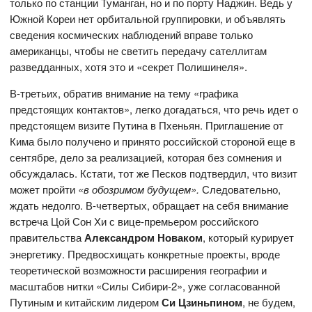
только по станции Туманган, но и по порту Наджин. Ведь у
Южной Кореи нет орбитальной группировки, и объявлять
сведения космических наблюдений вправе только
американцы, чтобы не светить передачу сателлитам
разведданных, хотя это и «секрет Полишинеля».
В-третьих, обратив внимание на тему «графика
предстоящих контактов», легко догадаться, что речь идет о
предстоящем визите Путина в Пхеньян. Приглашение от
Кима было получено и принято российской стороной еще в
сентябре, дело за реализацией, которая без сомнения и
обсуждалась. Кстати, тот же Песков подтвердил, что визит
может пройти
«в обозримом будущем».
Следовательно,
ждать недолго. В-четвертых, обращает на себя внимание
встреча Цой Сон Хи с вице-премьером российского
правительства
Александром Новаком
, который курирует
энергетику. Предвосхищать конкретные проекты, вроде
теоретической возможности расширения географии и
масштабов нитки «Силы Сибири-2», уже согласованной
Путиным и китайским лидером
Си Цзиньпином
, не будем,