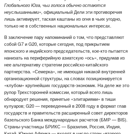
Глобального Юга, чьи голоса обычно остаются
неуслышанными»,
официальный Дели эти противоречия
лишь активирует, таская каштаны из огня в чьих угодно,
только не в собственных национальных интересах.
В заключение пару напоминаний о том, что представляют
собой G7 и G20, которые сегодня, под прикрытием
японского и индийского председательств, кое-кто пытается
нанизать на периферийную азиатскую «ось», придумав из
нее альтернативу стратегии российско-китайского
партнерства. «Семерка», не имеющая никакой внутренней
организационной структуры, на словах позиционируется
«клубом» крупнейших государств-экономик. На деле же это
рупор Трехсторонней комиссии, который всего лишь
обнародует решения, принятые «элитариями» в тиши
кулуаров; G20 — переведенный в 2008 году в формат глав
государств и правительств расширенный совет директоров
базельского Банка международных расчетов (БМР — BIS).
Страны-участницы БРИКС — Бразилия, Россия, Индия,
Китай, Южная Африка — входят в число стран «второго