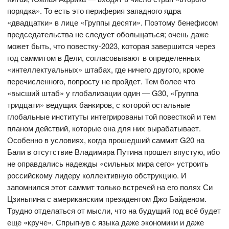
порядка». То есть это периферия западного ядра
«двадцатки» в лице «Группы десяти». Поэтому бенефисом
председательства не следует обольщаться; очень даже
может быть, что повестку-2023, которая завершится через
год саммитом в Дели, согласовывают в определенных
«интеллектуальных» штабах, где ничего другого, кроме
перечисленного, попросту не пройдет. Тем более что
«высший штаб» у глобализации один — G30, «Группа
тридцати» ведущих банкиров, с которой остальные
глобальные институты интегрированы той повесткой и тем
планом действий, которые она для них вырабатывает.
Особенно в условиях, когда прошедший саммит G20 на
Бали в отсутствие Владимира Путина прошел впустую, ибо
не оправдались надежды «сильных мира сего» устроить
российскому лидеру коллективную обструкцию. И
запомнился этот саммит только встречей на его полях Си
Цзиньпина с американским президентом Джо Байденом.
Трудно отделаться от мысли, что на будущий год всё будет
еще «круче». Спрыгнув с языка даже экономики и даже