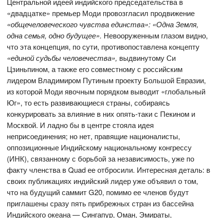
Центральной идеей индийского председательства в
«двадцатке» премьер Моди провозгласил продвижение
«общечеловеческого чувства единства»: «Одна Земля,
одна семья, одно будущее».
Невооруженным глазом видно,
что эта концепция, по сути, противопоставлена концепту
«единой судьбы человечества»,
выдвинутому Си
Цзиньпином, а также его совместному с российским
лидером Владимиром Путиным проекту Большой Евразии,
из которой Моди явочным порядком выводит «глобальный
Юг», то есть развивающиеся страны, собираясь
конкурировать за влияние в них опять-таки с Пекином и
Москвой. И ладно бы в центре стояла идея
неприсоединения; но нет, правящие националисты,
оппозиционные Индийскому национальному конгрессу
(ИНК), связанному с борьбой за независимость, уже по
факту членства в Quad ее отбросили. Интересная деталь: в
своих публикациях индийский лидер уже объявил о том,
что на будущий саммит G20, помимо ее членов будут
приглашены сразу пять прибрежных стран из бассейна
Индийского океана — Сингапур, Оман, Эмираты,