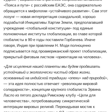
«Пояса и пути» с российским ЕАЭС, она содержательно
обращается к мифологии «устойчивого развития». Сам этот
лозунг — новая интерпретация скандальной, хорошо
подзабытой Инициативы Хартии Земли, предполагавшей
учреждение «глобальной конституции» под единые
полномочные институты глобализации, во главе которой
глобалисты в 90-е годы поставили Горбачева. Иначе
говоря, Индия при правлении Н. Моди полноценно
подписывается под проамериканский проект глобализации,
прикрытый фиговым листком «ориентации на человека».
«Для исцеления нашей планеты мы будем продвигать
устойчивый и экологически чистый образ жизни,
основанный на индийской традиции «опеки» над природой»,
— эта идея полностью отвечает «революции мировой
солидарности», концепции крупного глобалиста Эрвина
Ласло из пятого доклада Римскому клубу «Цели для
человечества», потребовавшему синкретической
интеграции мировых религий. Перекидывая мостик к