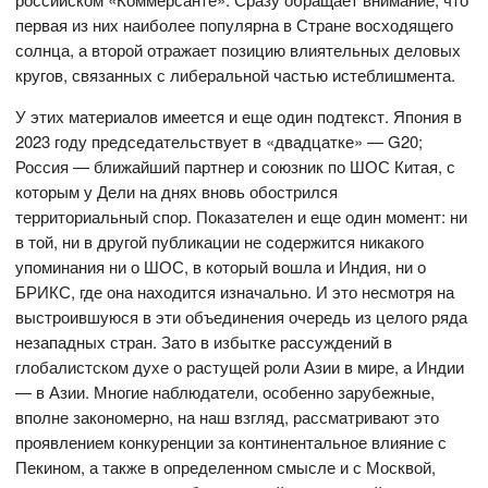
первая из них наиболее популярна в Стране восходящего
солнца, а второй отражает позицию влиятельных деловых
кругов, связанных с либеральной частью истеблишмента.
У этих материалов имеется и еще один подтекст. Япония в
2023 году председательствует в «двадцатке» — G20;
Россия — ближайший партнер и союзник по ШОС Китая, с
которым у Дели на днях вновь обострился
территориальный спор. Показателен и еще один момент: ни
в той, ни в другой публикации не содержится никакого
упоминания ни о ШОС, в который вошла и Индия, ни о
БРИКС, где она находится изначально. И это несмотря на
выстроившуюся в эти объединения очередь из целого ряда
незападных стран. Зато в избытке рассуждений в
глобалистском духе о растущей роли Азии в мире, а Индии
— в Азии. Многие наблюдатели, особенно зарубежные,
вполне закономерно, на наш взгляд, рассматривают это
проявлением конкуренции за континентальное влияние с
Пекином, а также в определенном смысле и с Москвой,