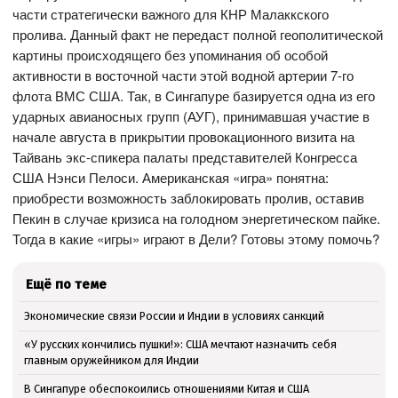
части стратегически важного для КНР Малаккского
пролива. Данный факт не передаст полной геополитической
картины происходящего без упоминания об особой
активности в восточной части этой водной артерии 7-го
флота ВМС США. Так, в Сингапуре базируется одна из его
ударных авианосных групп (АУГ), принимавшая участие в
начале августа в прикрытии провокационного визита на
Тайвань экс-спикера палаты представителей Конгресса
США Нэнси Пелоси. Американская «игра» понятна:
приобрести возможность заблокировать пролив, оставив
Пекин в случае кризиса на голодном энергетическом пайке.
Тогда в какие «игры» играют в Дели? Готовы этому помочь?
Ещё по теме
Экономические связи России и Индии в условиях санкций
«У русских кончились пушки!»: США мечтают назначить себя
главным оружейником для Индии
В Сингапуре обеспокоились отношениями Китая и США