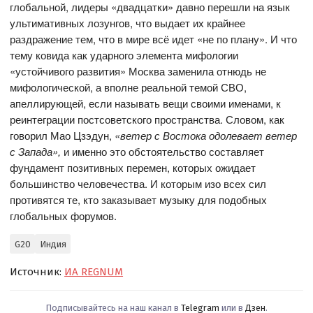
глобальной, лидеры «двадцатки» давно перешли на язык
ультимативных лозунгов, что выдает их крайнее
раздражение тем, что в мире всё идет «не по плану». И что
тему ковида как ударного элемента мифологии
«устойчивого развития» Москва заменила отнюдь не
мифологической, а вполне реальной темой СВО,
апеллирующей, если называть вещи своими именами, к
реинтеграции постсоветского пространства. Словом, как
говорил Мао Цзэдун,
«ветер с Востока одолевает ветер
с Запада»,
и именно это обстоятельство составляет
фундамент позитивных перемен, которых ожидает
большинство человечества. И которым изо всех сил
противятся те, кто заказывает музыку для подобных
глобальных форумов.
G20
Индия
Источник:
ИА REGNUM
Подписывайтесь на наш канал в
Telegram
или в
Дзен
.