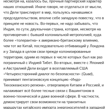
несмотря на, казалось бы, прочный партнерский характер
наших отношений. Иначе говоря, не отделаться от мысли,
что Дели транслирует в мир, пользуясь начавшимся
председательством, вполне себе западную повестку, что в
принципе не новость. Во-первых, не надо забывать, что
Индия, по сути, двуязычная страна, которая, несмотря на
противоречия с бывшей колониальной метрополией, куда
более «толерантна» к американо-британскому влиянию,
чем тот же Китай, последовательно отбивающий у Лондона
и у Запада в целом свои прежде колонизированные
территории, одним из первых в числе которых был как раз
пограничный с Индией Тибет. Во-вторых, вместе с Японией
и Австралией Дели входит в возглавляемый США
«Четырехсторонний диалог по безопасности» (Quad),
принимает пентагоновскую концепцию «Индо-
Тихоокеанского региона», отвергаемую Китаем и Россией, и
налаживает всё более тесные связи с Вашингтоном в
военно-технической и даже военной сфере. В частности,
демонстрирует свои возможности на транзитных
маршрутах китайского импорта энергоносителей в западной