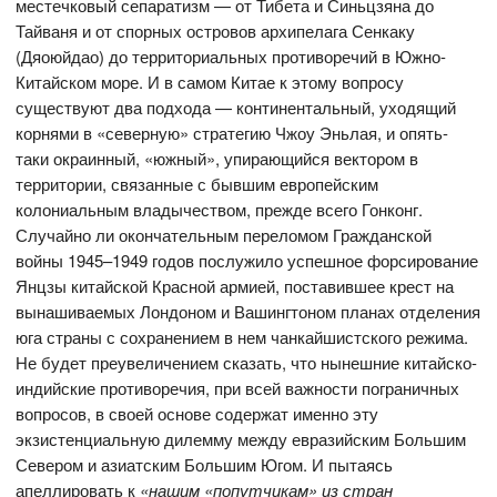
местечковый сепаратизм — от Тибета и Синьцзяна до
Тайваня и от спорных островов архипелага Сенкаку
(Дяоюйдао) до территориальных противоречий в Южно-
Китайском море. И в самом Китае к этому вопросу
существуют два подхода — континентальный, уходящий
корнями в «северную» стратегию Чжоу Эньлая, и опять-
таки окраинный, «южный», упирающийся вектором в
территории, связанные с бывшим европейским
колониальным владычеством, прежде всего Гонконг.
Случайно ли окончательным переломом Гражданской
войны 1945–1949 годов послужило успешное форсирование
Янцзы китайской Красной армией, поставившее крест на
вынашиваемых Лондоном и Вашингтоном планах отделения
юга страны с сохранением в нем чанкайшистского режима.
Не будет преувеличением сказать, что нынешние китайско-
индийские противоречия, при всей важности пограничных
вопросов, в своей основе содержат именно эту
экзистенциальную дилемму между евразийским Большим
Севером и азиатским Большим Югом. И пытаясь
апеллировать к
«нашим «попутчикам» из стран