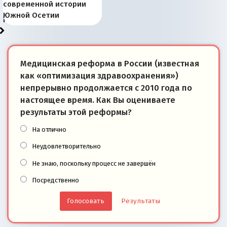
Запада рассказала о
перемены: 15 шагов к
Европы
сбрасывать балласт
года: первые уступки во
сегодня
Варшаве не поможет её
современной истории
тем, что они -
«переобувании» хозяев
суверенной экономике
Анкориджа
внутренней политике
отношениям с Россией?
Южной Осетии
победители
Медицинская реформа в России (известная
как «оптимизация здравоохранения»)
непрерывно продолжается с 2010 года по
настоящее время. Как Вы оцениваете
результаты этой реформы?
На отлично
Неудовлетворительно
Не знаю, поскольку процесс не завершён
Посредственно
Результаты