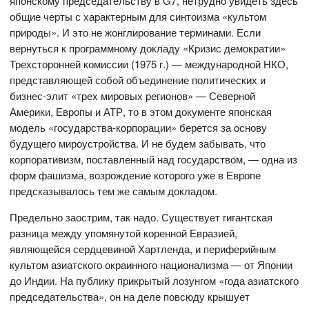
японскому председательству в G7, нетрудно увидеть здесь
общие черты с характерным для синтоизма «культом
природы». И это не жонглирование терминами. Если
вернуться к программному докладу «Кризис демократии»
Трехсторонней комиссии (1975 г.) — международной НКО,
представляющей собой объединение политических и
бизнес-элит «трех мировых регионов» — Северной
Америки, Европы и АТР, то в этом документе японская
модель «государства-корпорации» берется за основу
будущего мироустройства. И не будем забывать, что
корпоративизм, поставленный над государством, — одна из
форм фашизма, возрождение которого уже в Европе
предсказывалось тем же самым докладом.
Предельно заострим, так надо. Существует гигантская
разница между упомянутой коренной Евразией,
являющейся сердцевиной Хартленда, и периферийным
культом азиатского окраинного национализма — от Японии
до Индии. На публику прикрытый лозунгом «года азиатского
председательства», он на деле повсюду крышует