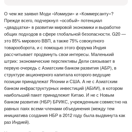
О чем же заявил Моди «Иомиури» и «Коммерсанту»?
Прежде всего, подчеркнул «особый» потенциал
«двадцатки» в развитии мировой экономики и выработке
общих подходов в сфере глобальной безопасности. G20 —
это 85% мирового ВВП, а также 75% совокупного
товарооборота, и с помощью этого форума Индия
рассчитывает продвинуть свои интересы. Маленький
штрих: экономические перспективы Дели связывает в
первую очередь с Азиатским банком развития (АБР), в
структуре акционерного капитала которого ведущие
позиции принадлежат Японии и США. А не с Азиатским
банком инфраструктурных инвестиций (АБИИ), в котором
наибольший пакет принадлежит Китаю. И не с Новым
банком развития (НБР) БРИКС, учрежденным совместно на
равных паях всеми членами объединения (между тем
инициатива создания НБР в 2012 году была выдвинута как
раз Индией).