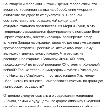
Бангладеш и Маврикий. С точки зрения геополитики, это —
весьма откровенная заявка на обособление «морских»
азиатских государств от сухопутных. В полном
соответствии с англосаксонской концепцией
фундаментального противостояния Моря и Суши, в эту
тенденцию укладывается формирование с помощью Дели
«протекторатов», обеспечивающих расширение сфер
влияния Запада на окраинах Евразии, где они уже сегодня
противопоставлены российско-китайскому коренному,
великоконтинентальному началу. Что это как не
расширенное издание «Большой Игры» XIX века,
продолженной во второй половине XX столетия Холодной
войной? Только теперь лимитрофный рубеж «Римленда»
(по Николасу Спайкмену), противостоящего Хартленду
«большого» континента, намереваются пустить по границам
приморских государств?
Отдельно следует сказать и о содержании концепции
«Земли, семьи и будущего»; по форме оппонируя «единой
судьбе», выраженной стратегией сопряжения китайского