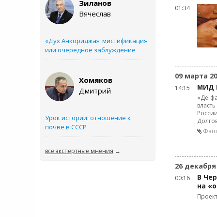
Зиланов
01:34
Вячеслав
«Дух Анкориджа»: мистификация
или очередное заблуждение
09 марта 2
Хомяков
МИД 
14:15
Дмитрий
«Де-фа
власть
России
Урок истории: отношение к
Долго
почве в СССР
Фаши
все экспертные мнения
→
26 декабря
В Че
00:16
на «
Проект