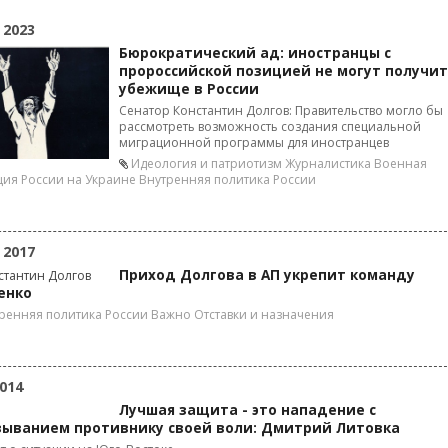
 2023
Бюрократический ад: иностранцы с
пророссийской позицией не могут получи
убежище в России
Сенатор Константин Долгов: Правительство могло бы
рассмотреть возможность создания специальной
миграционной программы для иностранцев
Идеология и патриотизм
Журналистика
Военная
ия России на Украине
Внутренняя политика России
 2017
Приход Долгова в АП укрепит команду
енко
ренняя политика России
Важно
Отставки и назначения
014
Лучшая защита - это нападение с
зыванием противнику своей воли: Дмитрий Литовка