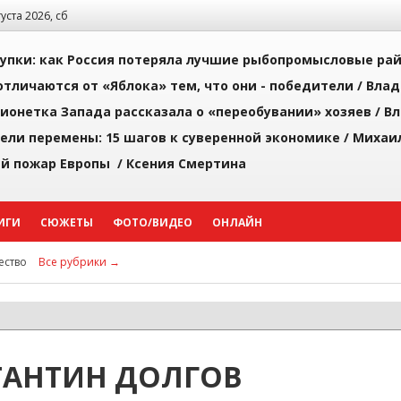
густа 2026, сб
упки: как Россия потеряла лучшие рыбопромысловые ра
тличаются от «Яблока» тем, что они - победители /
Влад
ионетка Запада рассказала о «переобувании» хозяев /
Вл
рели перемены: 15 шагов к суверенной экономике /
Михаи
й пожар Европы /
Ксения Смертина
ИГИ
СЮЖЕТЫ
ФОТО/ВИДЕО
ОНЛАЙН
ство
Все рубрики →
ТАНТИН ДОЛГОВ