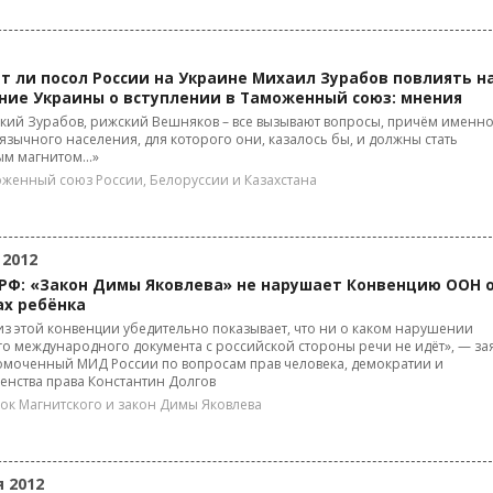
т ли посол России на Украине Михаил Зурабов повлиять н
ние Украины о вступлении в Таможенный союз: мнения
кий Зурабов, рижский Вешняков – все вызывают вопросы, причём именно
язычного населения, для которого они, казалось бы, и должны стать
м магнитом...»
женный союз России, Белоруссии и Казахстана
 2012
РФ: «Закон Димы Яковлева» не нарушает Конвенцию ООН 
ах ребёнка
з этой конвенции убедительно показывает, что ни о каком нарушении
о международного документа с российской стороны речи не идёт», — за
моченный МИД России по вопросам прав человека, демократии и
енства права Константин Долгов
ок Магнитского и закон Димы Яковлева
я 2012