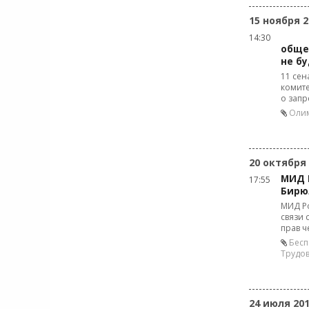
15 ноября 2
14:30
обще
не б
11 се
комит
о запр
Олим
20 октября
МИД 
17:55
Бирю
МИД Р
связи 
прав ч
Бесп
Трудов
24 июля 20