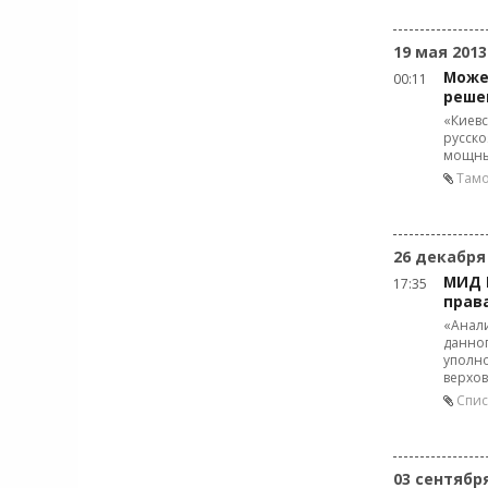
19 мая 2013
Може
00:11
реше
«Киевс
русско
мощны
Тамо
26 декабря
МИД 
17:35
прав
«Анали
данног
уполно
верхов
Спис
03 сентябр