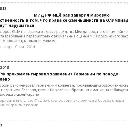
013
МИД РФ ещё раз заверил мировую
ственность в том, что права сексменьшинств на Олимпиа
удут нарушаться
наторов США направили в адрес президента Международного олимпийско
ета требование пересмотреть официальные оценки МОК российского зак
ете пропаганды гомосексуализма
пиада в Сочи - 2014
 2013
РФ прокомментировал заявления Германии по поводу
лёво
оссии рекомендовал германским коллегам, проявляющим озабоченность
с недавними беспорядками в Бирюлёво, обратить внимание на соблюден
еловека в своей стране
орядки в Бирюлёво
Фашизм, ксенофобия, экстремизм и борьба с ними
ые мигранты в России
13