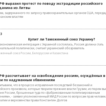
РФ выразил протест по поводу экстрадиции российского
данина из Литвы
ва, задержанного по запросу правоохранительных органов США, переда
канским властям
13
Купит ли Таможенный союз Украину?
экономическая интеграция с Украиной состоялась, Россия должна стать
кательной политически, считает украинский обозреватель
женный союз России, Белоруссии и Казахстана
РФ рассчитывает на освобождение россиян, осуждённых в
ии по надуманным обвинениям
итываем, что в процессе исправления последствий беззаконий и
йского произвола, которые творили прежние власти Грузии, из тюрем вы
ане России, брошенные туда по сфабрикованным политизированным
ниям», - заявил уполномоченный МИД России по вопросам прав человек
атии и верховенства права Константин Долгов