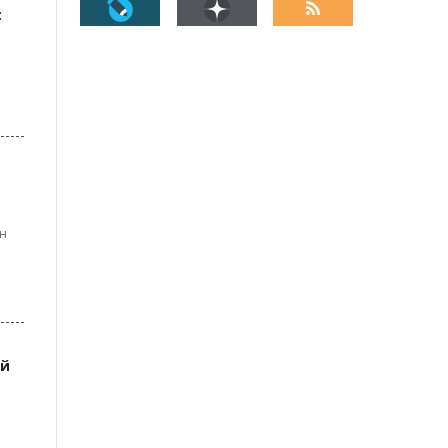
:
ин
ей