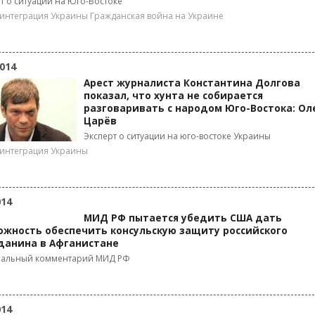
т о ситуации на Юго-Востоке
интеграция Украины
Гражданская война на Украине
014
Арест журналиста Константина Долгова
показал, что хунта не собирается
разговаривать с народом Юго-Востока: Ол
Царёв
Эксперт о ситуации на юго-востоке Украины
интеграция Украины
014
МИД РФ пытается убедить США дать
ожность обеспечить консульскую защиту российского
данина в Афганистане
альный комментарий МИД РФ
014