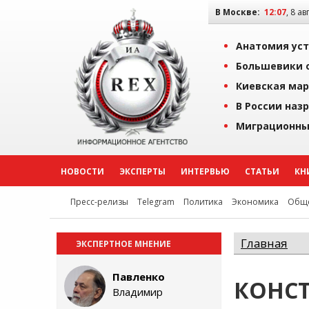
В Москве:
12:07
, 8 ав
Анатомия уст
Большевики о
Киевская мар
В России наз
Миграционны
НОВОСТИ
ЭКСПЕРТЫ
ИНТЕРВЬЮ
СТАТЬИ
КН
Пресс-релизы
Telegram
Политика
Экономика
Обще
Главная
ЭКСПЕРТНОЕ МНЕНИЕ
Павленко
КОНС
Владимир