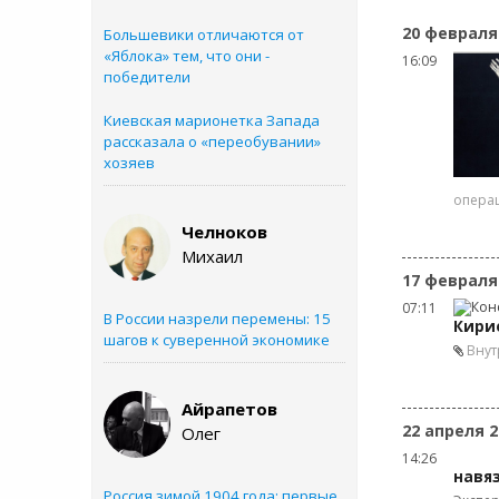
20 февраля
Большевики отличаются от
«Яблока» тем, что они -
16:09
победители
Киевская марионетка Запада
рассказала о «переобувании»
хозяев
операц
Челноков
Михаил
17 февраля
07:11
В России назрели перемены: 15
Кири
шагов к суверенной экономике
Внут
Айрапетов
22 апреля 2
Олег
14:26
навя
Россия зимой 1904 года: первые