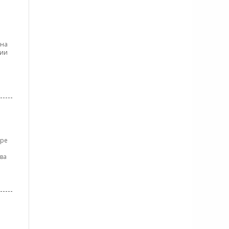
 на
нии
ире
ва