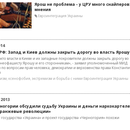
Ярош не проблема - у ЦРУ много снайперов
мнения
Евроинтеграция Украины
014
РФ: Запад и Киев должны закрыть дорогу во власть Ярошу
кто власти в Киеве и их западные покровители должны закрыть дорогу во
 неофашисту Ярошу и его сторонникам», - заявил уполномоченный МИД
 по вопросам прав человека, демократии и верховенства права Констант
в
зм, ксенофобия, экстремизм и борьба с ними
Евроинтеграция Украины
 2013
рногории обсудили судьбу Украины и деньги наркокартел
оранжевые революции»
 государства «Украина» и проект государства «Черногория» похожи