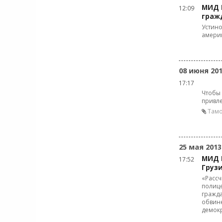
МИД 
12:09
граж
Устино
амери
08 июня 20
17:17
Чтобы 
привле
Тамо
25 мая 2013
МИД 
17:52
Груз
«Рассч
полице
гражд
обвине
демокр