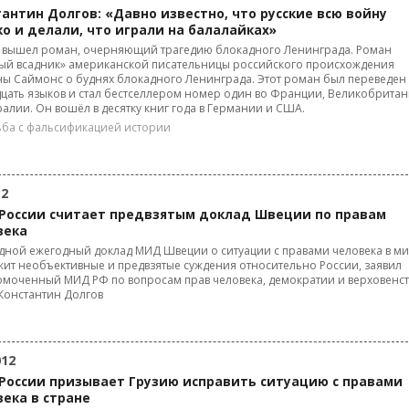
антин Долгов: «Давно известно, что русские всю войну
о и делали, что играли на балалайках»
 вышел роман, очерняющий трагедию блокадного Ленинграда. Роман
ый всадник» американской писательницы российского происхождения
ы Саймонс о буднях блокадного Ленинграда. Этот роман был переведен
цать языков и стал бестселлером номер один во Франции, Великобрита
ралии. Он вошёл в десятку книг года в Германии и США.
ба с фальсификацией истории
12
России считает предвзятым доклад Швеции по правам
века
ной ежегодный доклад МИД Швеции о ситуации с правами человека в м
ит необъективные и предвзятые суждения относительно России, заявил
моченный МИД РФ по вопросам прав человека, демократии и верховенст
Константин Долгов
012
России призывает Грузию исправить ситуацию с правами
века в стране