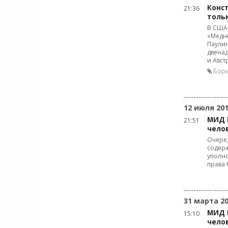
Конст
21:36
тольк
В США
«Медн
Паулин
двенад
и Авст
Борь
12 июля 20
МИД 
21:51
чело
Очеред
содерж
уполно
права 
31 марта 2
МИД 
15:10
чело