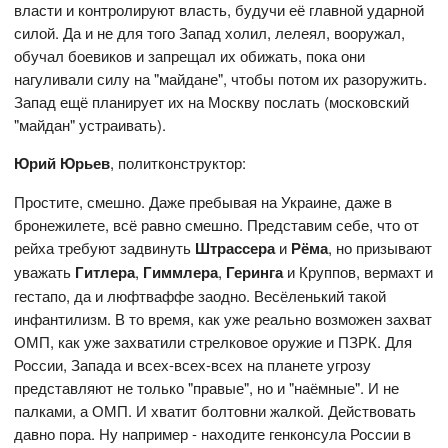
власти и контролируют власть, будучи её главной ударной
силой. Да и не для того Запад холил, лелеял, вооружал,
обучал боевиков и запрещал их обижать, пока они
нагуливали силу на "майдане", чтобы потом их разоружить.
Запад ещё планирует их на Москву послать (московский
"майдан" устраивать).
Юрий Юрьев
, политконструктор:
Простите, смешно. Даже пребывая на Украине, даже в
бронежилете, всё равно смешно. Представим себе, что от
рейха требуют задвинуть
Штрассера
и
Рёма
, но призывают
уважать
Гитлера
,
Гиммлера
,
Геринга
и Круппов, вермахт и
гестапо, да и люфтваффе заодно. Весёленький такой
инфантилизм. В то время, как уже реально возможен захват
ОМП, как уже захватили стрелковое оружие и ПЗРК. Для
России, Запада и всех-всех-всех на планете угрозу
представляют не только "правые", но и "наёмные". И не
палками, а ОМП. И хватит болтовни жалкой. Действовать
давно пора. Ну например - находите генконсула России в