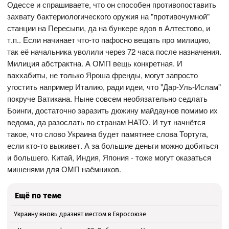
Одессе и спрашиваете, что он способен противопоставить
захвату бактериологического оружия на "противочумной"
станции на Пересыпи, да на бункере ядов в Алтестово, и
т.п.. Если начинает что-то пафосно вещать про милицию,
так её начальника уволили через 72 часа после назначения.
Милиция абстрактна. А ОМП вещь конкретная. И
ваххабиты, не только Яроша френды, могут запросто
угостить например Италию, ради идеи, что "Дар-Уль-Ислам"
покруче Ватикана. Ныне совсем необязательно седлать
Боинги, достаточно заразить дюжину майдаунов помимо их
ведома, да разослать по странам НАТО. И тут начнётся
такое, что слово Украина будет памятнее слова Тортуга,
если кто-то выживет. А за большие деньги можно добиться
и большего. Китай, Индия, Япония - тоже могут оказаться
мишенями для ОМП наёмников.
Ещё по теме
Украину вновь дразнят местом в Евросоюзе