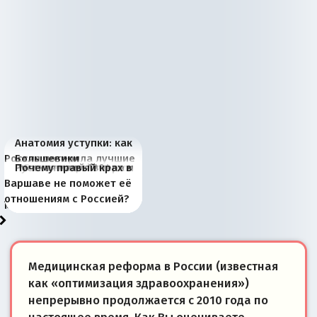
Анатомия уступки: как
Россия потеряла лучшие
Большевики
Киевская марионетка
В России назрели
Миграционный пожар
Россия начинает
Россия зимой 1904
Русская нация вчера и
Почему правый крах в
рыбопромысловые
отличаются от «Яблока»
Запада рассказала о
перемены: 15 шагов к
Европы
сбрасывать балласт
года: первые уступки во
сегодня
Варшаве не поможет её
районы Баренцева
тем, что они -
«переобувании» хозяев
суверенной экономике
Анкориджа
внутренней политике
отношениям с Россией?
моря
победители
Медицинская реформа в России (известная
как «оптимизация здравоохранения»)
непрерывно продолжается с 2010 года по