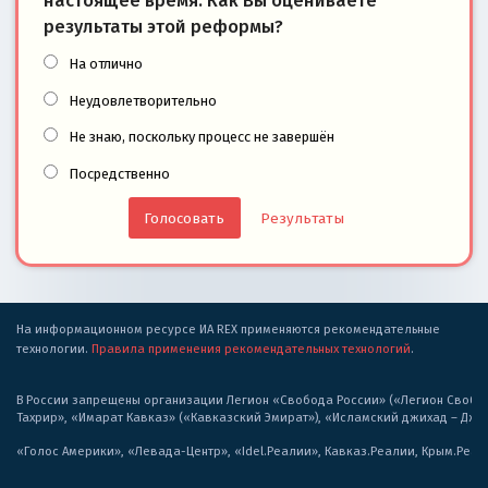
настоящее время. Как Вы оцениваете
результаты этой реформы?
На отлично
Неудовлетворительно
Не знаю, поскольку процесс не завершён
Посредственно
Результаты
На информационном ресурсе ИА REX применяются рекомендательные
технологии.
Правила применения рекомендательных технологий
.
В России запрещены организации Легион «Свобода России» («Легион Свобода
Тахрир», «Имарат Кавказ» («Кавказский Эмират»), «Исламский джихад – Дж
«Голос Америки», «Левада-Центр», «Idel.Реалии», Кавказ.Реалии, Крым.Реал