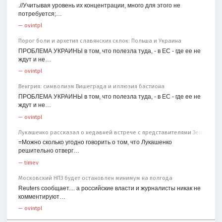
.//Учитывая уровень их концентрации, много для этого не
потребуется;…
—
ovintpl
Порог боли и архетип славянских склок: Польша и Украина
ПРОБЛЕМА УКРАИНЫ в том, что полезла туда, - в ЕС - где ее не
ждут и не…
—
ovintpl
Венгрия: символизм Вишеграда и иллюзия бастиона
ПРОБЛЕМА УКРАИНЫ в том, что полезла туда, - в ЕС - где ее не
ждут и не…
—
ovintpl
Лукашенко рассказал о недавней встрече с представителями Зеленског
=Можно сколько угодно говорить о том, что Лукашенко
решительно отверг…
—
timev
Московский НПЗ будет остановлен минимум на полгода
Reuters сообщает.... а российские власти и журналисты никак не
комментируют…
—
ovintpl