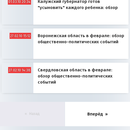
Калужский губернатор готов
01.03.10 20:34
бизнесменами и чиновниками.
"усыновить" каждого ребенка: обзор
Воронежская область в феврале: обзор
27.02.10 15:12
общественно-политических событий
Свердловская область в феврале:
27.02.10 14:38
обзор общественно-политических
событий
Назад
Вперёд