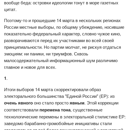
вообще беда: островки идеологии тонут в море газетных
цитат.
Поэтому-то и прошедшие 14 марта в нескольких регионах
России местные выборы, по общему убеждению, носившие
показательно федеральный характер, словно чужое кино,
разворачиваются перед их участниками во всей своей
принципиальности. Но партии молчат, не рискуя отдаться
эмоциям: ни паники, ни триумфов. Сквозь
малосодержательный информационный шум различимо
главное и новое для всех.
1
.
Итоги выборов 14 марта скорректировали образ
электорального большинства "Единой России" (ЕР): из
очень явного
оно стало просто
явным
. Этой коррекции
соответствовали
перемена тона
, существенные
технологические перемены в электоральной стилистике ЕР:
заведомо барабанно-громобойные инициативы стали
отслаиваться от всё более технократической и регулярной