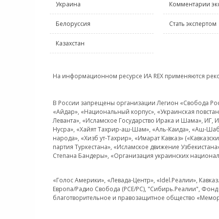
Украина
Комментарии эк
Белоруссия
Стать экспертом
Казахстан
На информационном ресурсе ИА REX применяются рек
В России запрещены организации Легион «Свобода Росси
«Айдар», «Национальный корпус», «Украинская повстанч
Леванта», «Исламское Государство Ирака и Шама», ИГ,
Нусра», «Хайят Тахрир-аш-Шам», «Аль-Каида», «Аш-Шаб
народа», «Хизб ут-Тахрир», «Имарат Кавказ» («Кавказс
партия Туркестана», «Исламское движение Узбекистана
Степана Бандеры», «Организация украинских национал
«Голос Америки», «Левада-Центр», «Idel.Реалии», Кавка
Европа/Радио Свобода (PCE/PC), "Сибирь.Реалии", Фонд 
благотворительное и правозащитное общество «Мемор