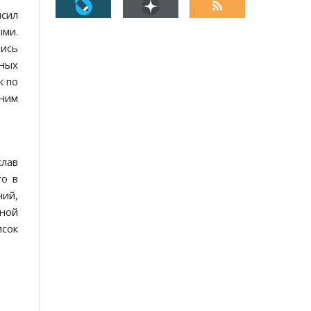
ысил
ыми.
лись
ьных
к по
дним
слав
го в
ний,
ной
исок