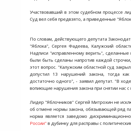
Участвовавший в этом судебном процессе ли
Суд вел себя предвзято, а приведенные "Ябло
По словам, действующего депутата Законодате
"Яблока", Сергея Фадеева, Калужский облас
Надписи "исправленному верить", сделанные 
были быть сделаны напротив каждой строчки, 
этот вопрос. "Калужским областной суд закрыл
допустил 13 нарушений закона, тогда ка
достаточно одного", - заявил депутат. "В хо
вопиющие нарушения закона при снятии нас с 
Лидер "Яблочников" Сергей Митрохин не исклю
об отмене нормы закона, обязывающей ряд пар
норма является заведомо дискриминационно
России"
в дубинку для расправы с политически