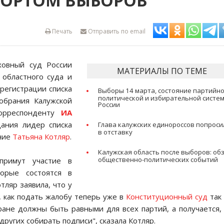
БОРТОМ ВЫБОРОВ
Печать
Отправить по email
ховный суд России
МАТЕРИАЛЫ ПО ТЕМЕ
 областного суда и
регистрации списка
Выборы 14 марта, состояние партийно
политической и избирательной систе
обрания Калужской
России
орреспонденту
ИА
ания лидер списка
Глава калужских единороссов попроси
в отставку
ание
Татьяна Котляр
.
Калужская область после выборов: об
общественно-политических событий
примут участие в
орые состоятся в
тляр заявила, что у
, как подать жалобу теперь уже в
Конституционный суд
так 
ане должны быть равными для всех партий, а получается,
других собирать подписи", сказала Котляр.