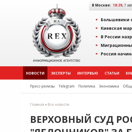
В Москве:
18:39
, 7 ав
Большевики о
Киевская мар
В России наз
Миграционны
Россия начин
НОВОСТИ
ЭКСПЕРТЫ
ИНТЕРВЬЮ
СТАТЬИ
КН
Пресс-релизы
Telegram
Политика
Экономика
Обще
Главная
»
Все новости
ВЕРХОВНЫЙ СУД РО