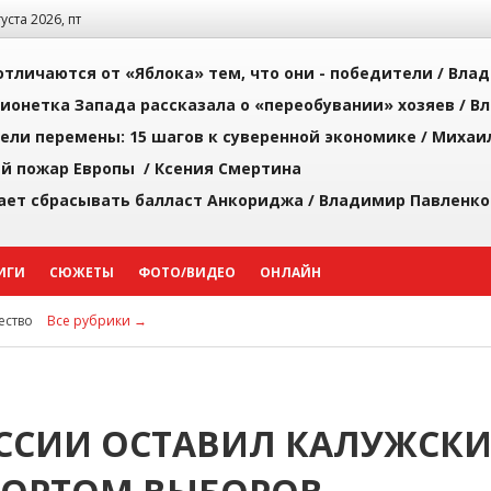
густа 2026, пт
тличаются от «Яблока» тем, что они - победители /
Влад
ионетка Запада рассказала о «переобувании» хозяев /
Вл
рели перемены: 15 шагов к суверенной экономике /
Михаи
й пожар Европы /
Ксения Смертина
ает сбрасывать балласт Анкориджа /
Владимир Павленко
ИГИ
СЮЖЕТЫ
ФОТО/ВИДЕО
ОНЛАЙН
ство
Все рубрики →
ССИИ ОСТАВИЛ КАЛУЖСК