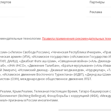
спертов
Партнёры
Реклама
омендательные технологии.
Правила применения рекомендательных тех
и» («Легион Свобода России»), «Чеченская Республика Ичкерия», «Правый
еская армия» (УПА), «Исламское государство» («Исламское Государство И
 ИГИЛ, ДАИШ), «Джабхат Фатх аш-Шам», «Священная война» («Аль-Джихад» 
аб», «УНА-УНСО», «Движение Талибан», «Братья-мусульмане» («Аль-Ихва
кий Эмират»), «Исламский джихад – Джамаат моджахедов», «Нурджулар», «
», «Исламское движение Восточного Туркестана» (ИДВТ), «Джунд аш-Шам»,
истов» (ОУН), международное общественное движение ЛГБТ.
з.Реалии, Крым.Реалии, Телеканал Настоящее Время, Татаро-башкирская сл
Беллингкет (Stichting Bellingcat), Фонд борьбы с коррупцией (ФБК), «Ме
иал» признаны в России иноагентами.