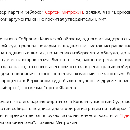
дер партии "Яблоко"
Сергей Митрохин
, заявил, что "Верхо
ком" аргументы он не посчитал утвердительными".
льного Собрания Калужской области, одного из лидеров сп
тной суд признал помарки в подписных листах исправлени
на подписных листах, по мнению избиркома и облсуда, до
где есть исправления. Вместе с тем, закон не регламенти
 глаза на то, что при вынесении отказа в регистрации изби
к для признания этого решения комиссии незаконным б
де процесса в Верховном суде были озвучены и другие не м
выборов", - отметил Сергей Фадеев.
чает, что его партия обратится в Конституционный Суд с и
тий собирать подписи для своей регистрации на выборах. 
й и превращается в руках исполнительной власти и
"Еди
ми оппонентами", - заявил Митрохин.