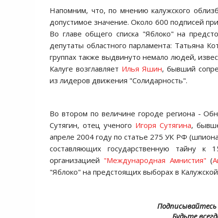
Напомним, что, по мнению калужского облизб
допустимое значение. Около 600 подписей пр
Во главе общего списка "Яблоко" на предст
депутаты областного парламента: Татьяна Ко
группах также выдвинуто немало людей, известн
Калуге возглавляет
Илья Яшин
, бывший сопр
из лидеров движения "Солидарность".
Во втором по величине городе региона - Обн
Сутягин, отец ученого
Игоря Сутягина
, бывш
апреле 2004 году по статье 275 УК РФ (шпион
составляющих государственную тайну к 
организацией
"Международная Амнистия"
(
A
"Яблоко" на предстоящих выборах в Калужской
Подписывайтесь 
Будьте всегд