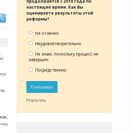
продолжается с 2010 года по
настоящее время. Как Вы
оцениваете результаты этой
реформы?
На отлично
Неудовлетворительно
-
Не знаю, поскольку процесс не
мы
завершён
Посредственно
лся
Голосовать
зор
Результаты
как,
 что