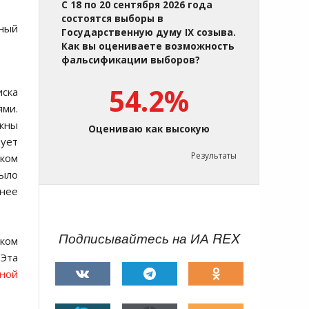
С 18 по 20 сентября 2026 года
состоятся выборы в
вный
Государственную думу IX созыва.
Как вы оцениваете возможность
фальсификации выборов?
54.2%
иска
ями.
лжны
Оцениваю как высокую
рует
Результаты
рком
ыло
енее
Подписывайтесь на ИА REX
ском
"Эта
ной