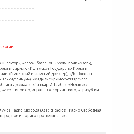
нологий
.
 сектор», «Азов» (батальон «Азов», полк «Азов»),
рака и Сирии», «Исламское Государство Ирака и
или «Египетский исламский джихад»), «Джабхат ан-
н аль-Муслимун»), «Меджлис крымско-татарского
Таблиги Джамаат», «Лашкар-И-Тайба», «Исламская
 «АУМ Синрике», «Братство» Корчинского, «Тризуб им.
ужба Радио Свобода (Azatliq Radiosi), Радио Свободная
ждународное историко-просветительское,