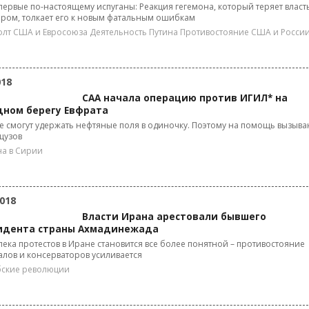
ервые по-настоящему испуганы: Реакция гегемона, который теряет власт
ром, толкает его к новым фатальным ошибкам
лт США и Евросоюза
Деятельность Путина
Противостояние США и Росси
018
САА начала операцию против ИГИЛ* на
дном берегу Евфрата
 смогут удержать нефтяные поля в одиночку. Поэтому на помощь вызыва
цузов
а в Сирии
018
Власти Ирана арестовали бывшего
идента страны Ахмадинежада
ека протестов в Иране становится все более понятной – противостояние
лов и консерваторов усиливается
ские революции