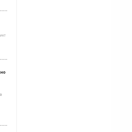
икт
жно
го