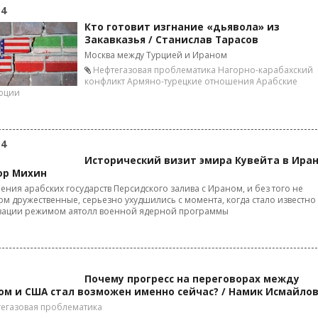
14
Кто готовит изгнание «дьявола» из
Закавказья / Станислав Тарасов
Москва между Турцией и Ираном
Нефтегазовая проблематика
Нагорно-карабахский
конфликт
Армяно-турецкие отношения
Арабские
юции
14
Исторический визит эмира Кувейта в Иран
ор Михин
ния арабских государств Персидского залива с Ираном, и без того не
м дружественные, серьезно ухудшились с момента, когда стало известно
зации режимом аятолл военной ядерной программы
Почему прогресс на переговорах между
ом и США стал возможен именно сейчас? / Намик Исмайло
егазовая проблематика