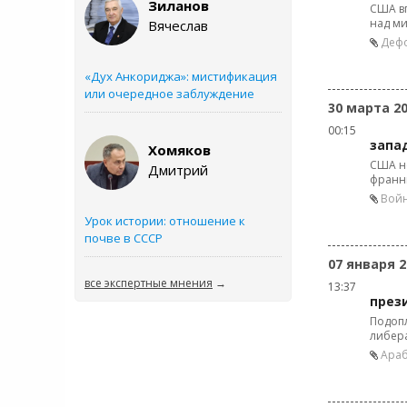
Зиланов
США вп
над ми
Вячеслав
Дефо
«Дух Анкориджа»: мистификация
или очередное заблуждение
30 марта 2
00:15
запа
Хомяков
США не
Дмитрий
франн
Войн
Урок истории: отношение к
почве в СССР
07 января 2
все экспертные мнения
→
13:37
през
Подопл
либера
Араб