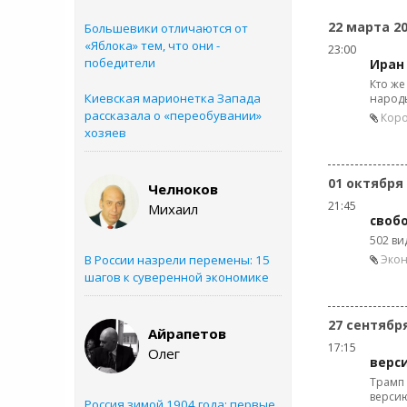
22 марта 2
Большевики отличаются от
«Яблока» тем, что они -
23:00
победители
Иран
Кто же
Киевская марионетка Запада
народы
рассказала о «переобувании»
Кор
хозяев
01 октября
Челноков
21:45
Михаил
свобо
502 ви
В России назрели перемены: 15
Экон
шагов к суверенной экономике
27 сентябр
Айрапетов
17:15
Олег
верс
Трамп 
верси
Россия зимой 1904 года: первые