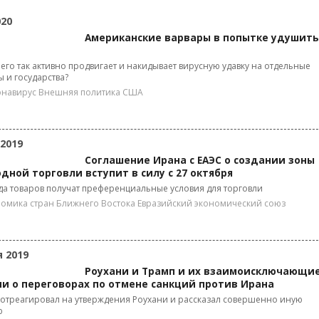
020
Американские варвары в попытке удушить
 его так активно продвигает и накидывает вирусную удавку на отдельные
 и государства?
онавирус
Внешняя политика США
 2019
Соглашение Ирана с ЕАЭС о создании зоны
дной торговли вступит в силу с 27 октября
да товаров получат преференциальные условия для торговли
омика стран Ближнего Востока
Евразийский экономический союз
я 2019
Роухани и Трамп и их взаимоисключающи
ии о переговорах по отмене санкций против Ирана
отреагировал на утверждения Роухани и рассказал совершенно иную
ю