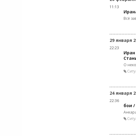
11:13
Ирана
Всё за
29 января 2
22:23
Иран 
Стан
О неко
Ситу
24 января 2
22:36
бои /
Анкар
Ситу