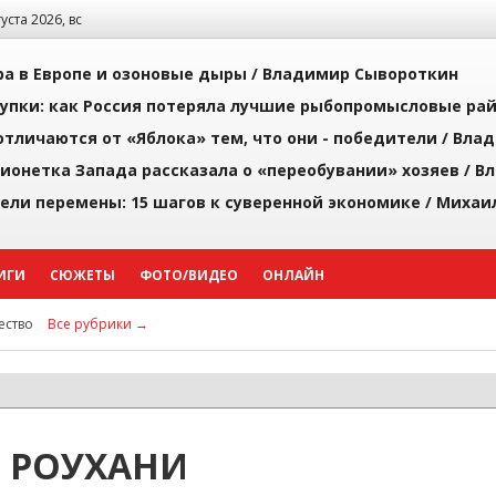
густа 2026, вс
а в Европе и озоновые дыры /
Владимир Сывороткин
упки: как Россия потеряла лучшие рыбопромысловые ра
тличаются от «Яблока» тем, что они - победители /
Влад
ионетка Запада рассказала о «переобувании» хозяев /
Вл
рели перемены: 15 шагов к суверенной экономике /
Михаи
ИГИ
СЮЖЕТЫ
ФОТО/ВИДЕО
ОНЛАЙН
ство
Все рубрики →
 РОУХАНИ