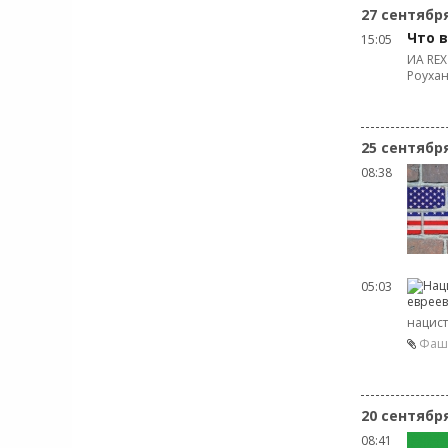
27 сентябр
Что 
15:05
ИА REX
Роухан
25 сентябр
08:38
05:03
нацист
Фаши
20 сентябр
08:41