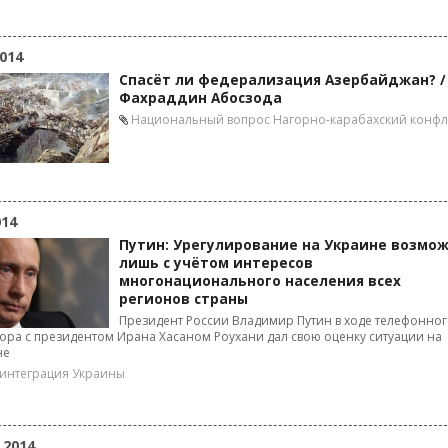
014
Спасёт ли федерализация Азербайджан? /
Фахраддин Абосзода
Национальный вопрос
Нагорно-карабахский конфл
014
Путин: Урегулирование на Украине возмо
лишь с учётом интересов
многонационального населения всех
регионов страны
Президент России Владимир Путин в ходе телефонно
ора с президентом Ирана Хасаном Роухани дал свою оценку ситуации на
не
интеграция Украины
 2014