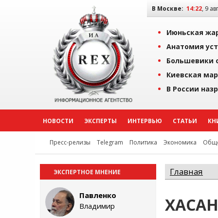
В Москве:
14:22
, 9 ав
Июньская жар
Анатомия уст
Большевики о
Киевская мар
В России наз
НОВОСТИ
ЭКСПЕРТЫ
ИНТЕРВЬЮ
СТАТЬИ
КН
Пресс-релизы
Telegram
Политика
Экономика
Обще
Главная
ЭКСПЕРТНОЕ МНЕНИЕ
Павленко
ХАСАН
Владимир