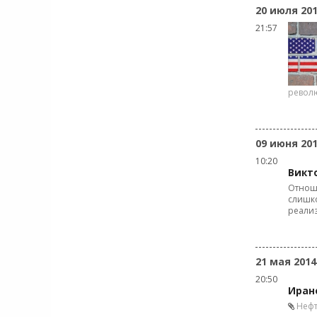
20 июля 20
21:57
револ
09 июня 20
10:20
Викт
Отноше
слишко
реали
21 мая 2014
20:50
Иран
Нефт