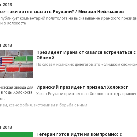
я 2013
всё-таки хотел сказать Роухани? / Михаил Нейжмаков
 публикует комментарий политолога на высказывание иранского президе
и о Холокосте
я 2013
Президент Ирана отказался встречаться с
Обамой
По словам иранских делегатов, это «слишком сложно»
Иранский президент признал Холокост
Хасан Роухани признал факт Холокоста в годы правле
ов.
зм, ксенофобия, экстремизм и борьба с ними
я 2013
Тегеран готов идти на компромисс с