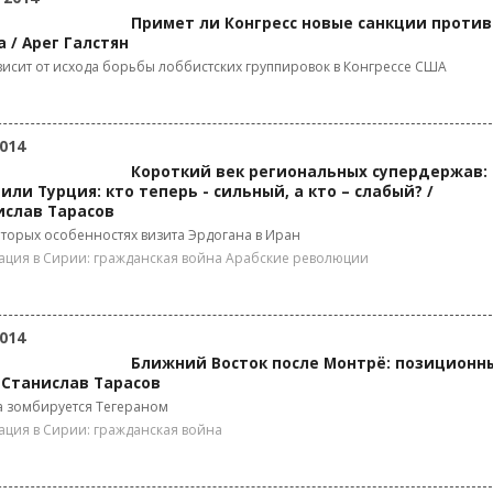
Примет ли Конгресс новые санкции против
 / Арег Галстян
висит от исхода борьбы лоббистских группировок в Конгрессе США
014
Короткий век региональных супердержав:
или Турция: кто теперь - сильный, а кто – слабый? /
ислав Тарасов
торых особенностях визита Эрдогана в Иран
ация в Сирии: гражданская война
Арабские революции
014
Ближний Восток после Монтрё: позиционн
 Станислав Тарасов
а зомбируется Тегераном
ация в Сирии: гражданская война