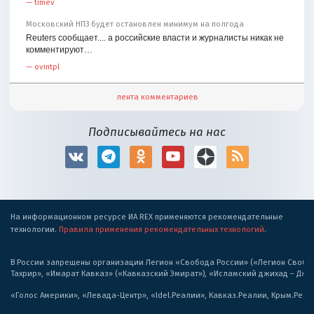
—
timev
Московский НПЗ будет остановлен минимум на полгода
Reuters сообщает.... а российские власти и журналисты никак не
комментируют…
—
ovintpl
лента комментариев
Подписывайтесь на нас
На информационном ресурсе ИА REX применяются рекомендательные
технологии.
Правила применения рекомендательных технологий
.
В России запрещены организации Легион «Свобода России» («Легион Свобода
Тахрир», «Имарат Кавказ» («Кавказский Эмират»), «Исламский джихад – Дж
«Голос Америки», «Левада-Центр», «Idel.Реалии», Кавказ.Реалии, Крым.Реал