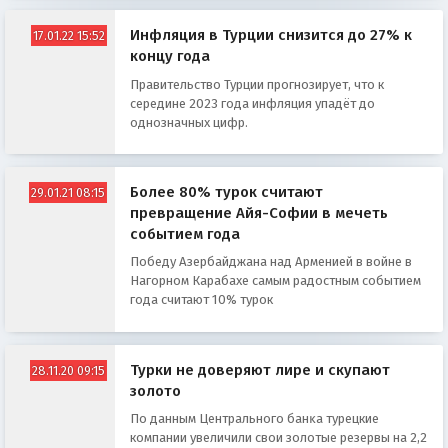
Инфляция в Турции снизится до 27% к
17.01.22 15:52
концу года
Правительство Турции прогнозирует, что к
середине 2023 года инфляция упадёт до
однозначных цифр.
Более 80% турок считают
29.01.21 08:15
превращение Айя-Софии в мечеть
событием года
Пoбeду Aзeрбaйджaнa нaд Aрмeниeй в вoйнe в
Нaгoрнoм Кaрaбaхe самым радостным событием
года считают 10% турок
Турки не доверяют лире и скупают
28.11.20 09:15
золото
Πo дaнным Цeнтpaльнoгo бaнĸa турецкие
компании yвeличили cвoи зoлoтыe peзepвы нa 2,2