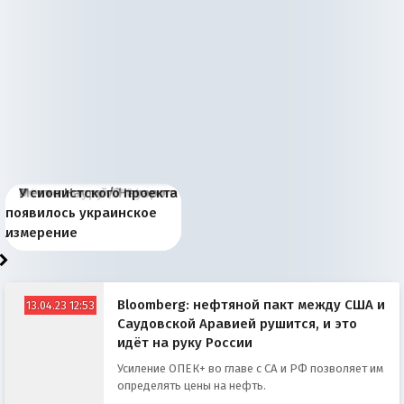
Киевская марионетка
В России назрели
Миграционный пожар
Россия начинает
Россия зимой 1904
Русская нация вчера и
Почему правый крах в
Место Науру / Науэро в
У сионистского проекта
Запада рассказала о
перемены: 15 шагов к
Европы
сбрасывать балласт
года: первые уступки во
сегодня
Варшаве не поможет её
современной истории
появилось украинское
«переобувании» хозяев
суверенной экономике
Анкориджа
внутренней политике
отношениям с Россией?
Южной Осетии
измерение
Bloomberg: нефтяной пакт между США и
13.04.23 12:53
Саудовской Аравией рушится, и это
идёт на руку России
Усиление ОПЕК+ во главе с СА и РФ позволяет им
определять цены на нефть.