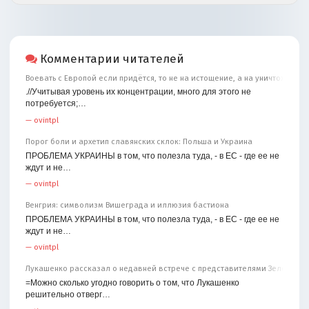
Комментарии читателей
Воевать с Европой если придётся, то не на истощение, а на уничтожение
.//Учитывая уровень их концентрации, много для этого не
потребуется;…
—
ovintpl
Порог боли и архетип славянских склок: Польша и Украина
ПРОБЛЕМА УКРАИНЫ в том, что полезла туда, - в ЕС - где ее не
ждут и не…
—
ovintpl
Венгрия: символизм Вишеграда и иллюзия бастиона
ПРОБЛЕМА УКРАИНЫ в том, что полезла туда, - в ЕС - где ее не
ждут и не…
—
ovintpl
Лукашенко рассказал о недавней встрече с представителями Зеленског
=Можно сколько угодно говорить о том, что Лукашенко
решительно отверг…