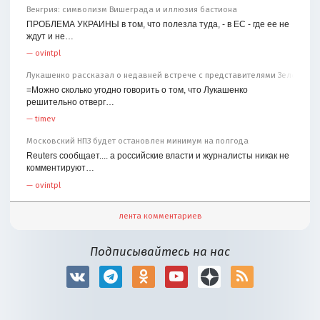
Венгрия: символизм Вишеграда и иллюзия бастиона
ПРОБЛЕМА УКРАИНЫ в том, что полезла туда, - в ЕС - где ее не
ждут и не…
—
ovintpl
Лукашенко рассказал о недавней встрече с представителями Зеленског
=Можно сколько угодно говорить о том, что Лукашенко
решительно отверг…
—
timev
Московский НПЗ будет остановлен минимум на полгода
Reuters сообщает.... а российские власти и журналисты никак не
комментируют…
—
ovintpl
лента комментариев
Подписывайтесь на нас