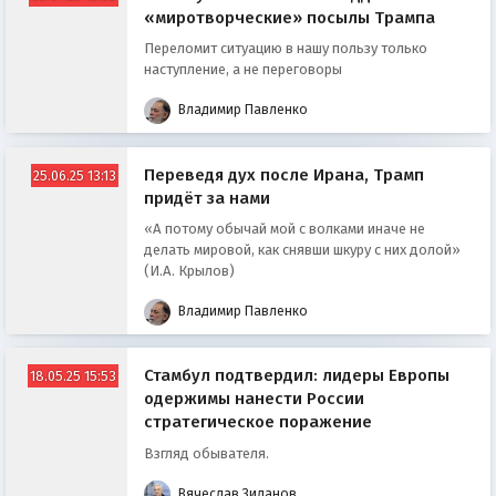
«миротворческие» посылы Трампа
Переломит ситуацию в нашу пользу только
наступление, а не переговоры
Владимир Павленко
Переведя дух после Ирана, Трамп
25.06.25 13:13
придёт за нами
«А потому обычай мой с волками иначе не
делать мировой, как снявши шкуру с них долой»
(И.А. Крылов)
Владимир Павленко
Стамбул подтвердил: лидеры Европы
18.05.25 15:53
одержимы нанести России
стратегическое поражение
Взгляд обывателя.
Вячеслав Зиланов