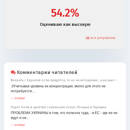
54.2%
Оцениваю как высокую
все результаты
Комментарии читателей
Воевать с Европой если придётся, то не на истощение, а на уничтожение
.//Учитывая уровень их концентрации, много для этого не
потребуется;…
—
ovintpl
Порог боли и архетип славянских склок: Польша и Украина
ПРОБЛЕМА УКРАИНЫ в том, что полезла туда, - в ЕС - где ее не
ждут и не…
—
ovintpl