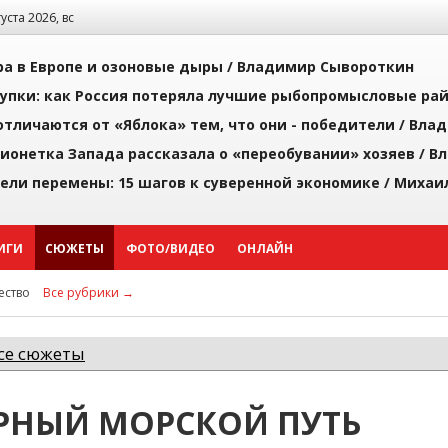
густа 2026, вс
а в Европе и озоновые дыры /
Владимир Сывороткин
упки: как Россия потеряла лучшие рыбопромысловые ра
тличаются от «Яблока» тем, что они - победители /
Влад
ионетка Запада рассказала о «переобувании» хозяев /
Вл
рели перемены: 15 шагов к суверенной экономике /
Михаи
ИГИ
СЮЖЕТЫ
ФОТО/ВИДЕО
ОНЛАЙН
ство
Все рубрики →
се сюжеты
РНЫЙ МОРСКОЙ ПУТЬ