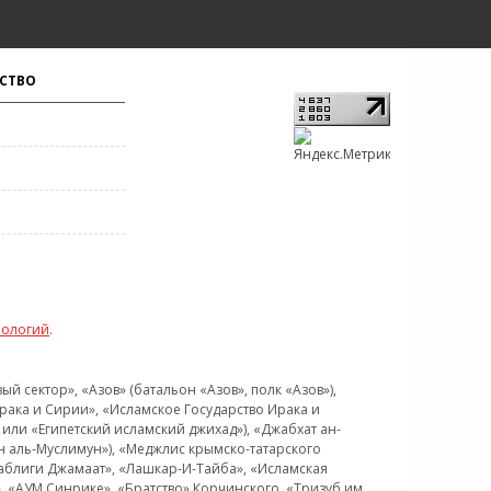
СТВО
нологий
.
 сектор», «Азов» (батальон «Азов», полк «Азов»),
рака и Сирии», «Исламское Государство Ирака и
или «Египетский исламский джихад»), «Джабхат ан-
н аль-Муслимун»), «Меджлис крымско-татарского
Таблиги Джамаат», «Лашкар-И-Тайба», «Исламская
 «АУМ Синрике», «Братство» Корчинского, «Тризуб им.