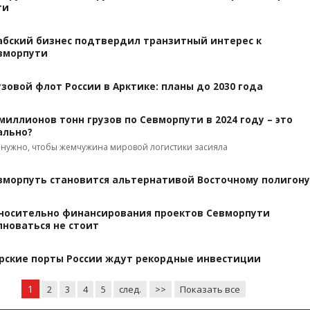
ти
абский бизнес подтвердил транзитный интерес к
вморпути
узовой флот России в Арктике: планы до 2030 года
 миллионов тонн грузов по Севморпути в 2024 году – это
ально?
 нужно, чтобы жемчужина мировой логистики засияла
вморпуть становится альтернативой Восточному полигону
носительно финансирования проектов Севморпути
лноваться не стоит
рские порты России ждут рекордные инвестиции
1
2
3
4
5
след.
>>
Показать все