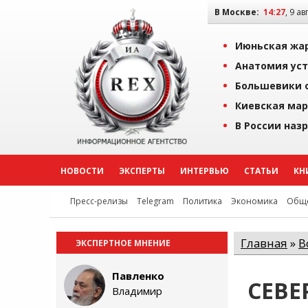
В Москве:
14:27
, 9 ав
Июньская жар
Анатомия уст
Большевики о
Киевская мар
В России наз
НОВОСТИ
ЭКСПЕРТЫ
ИНТЕРВЬЮ
СТАТЬИ
КН
Пресс-релизы
Telegram
Политика
Экономика
Обще
Главная
»
В
ЭКСПЕРТНОЕ МНЕНИЕ
Павленко
СЕВЕ
Владимир