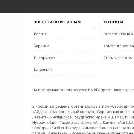
НОВОСТИ ПО РЕГИОНАМ
ЭКСПЕРТЫ
Россия
Эксперты ИА REX
Украина
Комментарии эк
Белоруссия
Стать экспертом
Казахстан
На информационном ресурсе ИА REX применяются рек
В России запрещены организации Легион «Свобода Росси
«Айдар», «Национальный корпус», «Украинская повстанч
Леванта», «Исламское Государство Ирака и Шама», ИГ,
Нусра», «Хайят Тахрир-аш-Шам», «Аль-Каида», «Аш-Шаб
народа», «Хизб ут-Тахрир», «Имарат Кавказ» («Кавказс
партия Туркестана», «Исламское движение Узбекистана