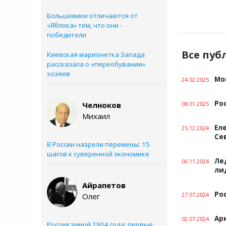
Большевики отличаются от
«Яблока» тем, что они -
победители
Все пуб
Киевская марионетка Запада
рассказала о «переобувании»
хозяев
Мо
24.02.2025
Ро
Челноков
08.01.2025
Михаил
Ел
25.12.2024
Се
В России назрели перемены: 15
шагов к суверенной экономике
Ле
06.11.2024
ли
Айрапетов
Ро
27.07.2024
Олег
Ар
02.07.2024
Россия зимой 1904 года: первые