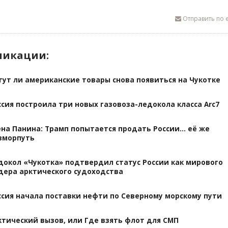
Отправить по e
ликации:
гут ли американские товары снова появиться на Чукотке
ссия построила три новых газовоза-ледокола класса Arc7
ена Панина: Трамп попытается продать России... её же
вморпуть
докол «Чукотка» подтвердил статус России как мирового
дера арктического судоходства
ссия начала поставки нефти по Северному морскому пути
ктический вызов, или Где взять флот для СМП