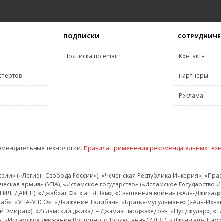
ПОДПИСКИ
СОТРУДНИЧЕ
Подписка по email
Контакты
спертов
Партнёры
Реклама
омендательные технологии.
Правила применения рекомендательных тех
и» («Легион Свобода России»), «Чеченская Республика Ичкерия», «Правый
еская армия» (УПА), «Исламское государство» («Исламское Государство И
 ИГИЛ, ДАИШ), «Джабхат Фатх аш-Шам», «Священная война» («Аль-Джихад» 
аб», «УНА-УНСО», «Движение Талибан», «Братья-мусульмане» («Аль-Ихва
кий Эмират»), «Исламский джихад – Джамаат моджахедов», «Нурджулар», «
», «Исламское движение Восточного Туркестана» (ИДВТ), «Джунд аш-Шам»,