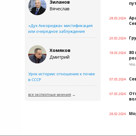
Зиланов
пу
Вячеслав
Ар
28.03.2024
Се
«Дух Анкориджа»: мистификация
или очередное заблуждение
Гр
20.03.2024
Хомяков
80
18.03.2024
Дмитрий
ре
Что
Урок истории: отношение к почве
Се
в СССР
07.03.2024
От
07.03.2024
все экспертные мнения
→
во
Мо
28.02.2024