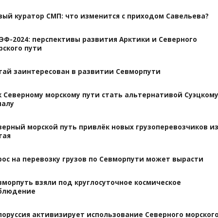
вый куратор СМП: что изменится с приходом Савельева?
ЭФ-2024: перспективы развития Арктики и Северного
рского пути
тай заинтересован в развитии Севморпути
к Северному морскому пути стать альтернативой Суэцком
налу
верный морской путь привлёк новых грузоперевозчиков и
тая
рос на перевозку грузов по Севморпути может вырасти
вморпуть взяли под круглосуточное космическое
блюдение
лоруссия активизирует использование Северного морског