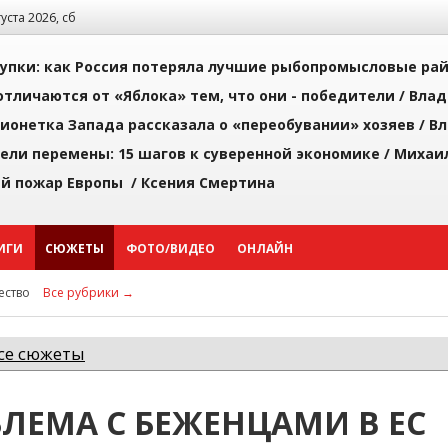
густа 2026, сб
упки: как Россия потеряла лучшие рыбопромысловые ра
тличаются от «Яблока» тем, что они - победители /
Влад
ионетка Запада рассказала о «переобувании» хозяев /
Вл
рели перемены: 15 шагов к суверенной экономике /
Михаи
й пожар Европы /
Ксения Смертина
ИГИ
СЮЖЕТЫ
ФОТО/ВИДЕО
ОНЛАЙН
ство
Все рубрики →
се сюжеты
ЛЕМА С БЕЖЕНЦАМИ В ЕС