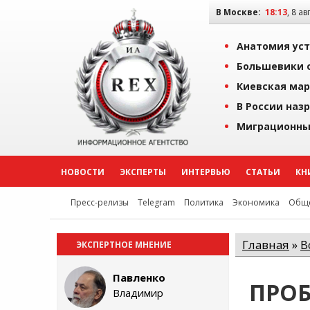
В Москве:
18:13
, 8 ав
Анатомия уст
Большевики о
Киевская мар
В России наз
Миграционны
НОВОСТИ
ЭКСПЕРТЫ
ИНТЕРВЬЮ
СТАТЬИ
КН
Пресс-релизы
Telegram
Политика
Экономика
Обще
Главная
»
В
ЭКСПЕРТНОЕ МНЕНИЕ
Павленко
ПРОБ
Владимир