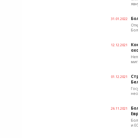
явн
Бо
31.01.2022
Отк
Бол
Ко
12.12.2021
ох
Неп
миг
Ст
01.12.2021
Бе
Гос
нес
Бо
26.11.2021
Ев
Бол
и Е