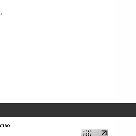
а
,
СТВО