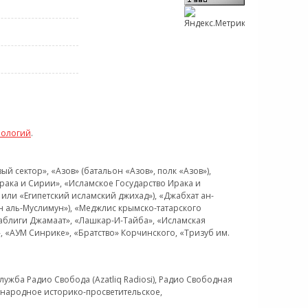
нологий
.
 сектор», «Азов» (батальон «Азов», полк «Азов»),
рака и Сирии», «Исламское Государство Ирака и
или «Египетский исламский джихад»), «Джабхат ан-
н аль-Муслимун»), «Меджлис крымско-татарского
Таблиги Джамаат», «Лашкар-И-Тайба», «Исламская
 «АУМ Синрике», «Братство» Корчинского, «Тризуб им.
ужба Радио Свобода (Azatliq Radiosi), Радио Свободная
ждународное историко-просветительское,