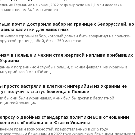
еление Германии на конец 2022 года выросло на 1,1 млн человек и
тавило в целом 84,3 млн человек
льша почти достроила забор на границе с Белоруссией, но
тавила калитки для животных
-тикилоометровый забор, который должен быть воздвигнут на польско-
орусской границе, обойдётся в 350 млн евро
ризм в Польше и Чехии стал жертвой наплыва прибывших
 Украины
данным пограничной службы Польши, с конца февраля из Украины в
ьшу прибыло 3 млн 636 лиц
ы просто застряли в клетке»: нигерийцы из Украины не
гут получить статус беженца в Польше
ли бы они были украинцами, у них был бы доступ к бесплатной
ицинской помощи»
вопросу о двойных стандартах политики ЕС в отношении
женцев с «Глобального Юга» и Украины
внение прав и возможностей, предоставленных в 2015 году
жневосточным беженцам и в 2022 году украинским беженцам, показывае