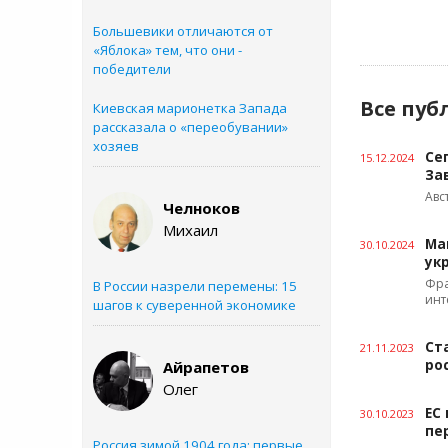
Большевики отличаются от
«Яблока» тем, что они -
победители
Все пуб
Киевская марионетка Запада
рассказала о «переобувании»
хозяев
Се
15.12.2024
За
Авс
Челноков
Михаил
Ма
30.10.2024
ук
Фра
В России назрели перемены: 15
инт
шагов к суверенной экономике
Ст
21.11.2023
ро
Айрапетов
Олег
ЕС
30.10.2023
пе
Россия зимой 1904 года: первые