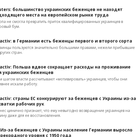
uters: большинство украинских беженцев не находят
дходящего места на европейском рынке труда
опа не смогла превратить приток квалифицированных украинцев в
ровый бум.
ractiv: в Германии есть беженцы первого и второго сорта
аинцы пользуются значительно большими правами, нежели прибывшие
других стран.
ractiv: Польша вдвое сокращает расходы на проживание
я украинских беженцев
м шагом власти рассчитывают «мотивировать» украинцев, чтобы они
ивнее искали работу.
ractiv: страны ЕС конкурируют за беженцев с Украины из-за
хватки рабочих рук
нес цинично признает, что ему невыгодно возвращение украинцев на
ину даже для ее восстановления.
: Из-за беженцев с Украины население Германии выросло
 рекордного уровня с 1950 года