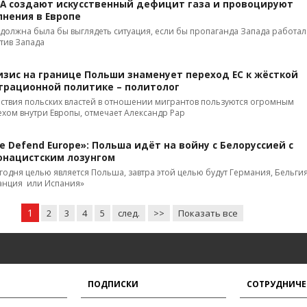
А создают искусственный дефицит газа и провоцируют
лнения в Европе
 должна была бы выглядеть ситуация, если бы пропаганда Запада работал
тив Запада
изис на границе Польши знаменует переход ЕС к жёсткой
грационной политике – политолог
ствия польских властей в отношении мигрантов пользуются огромным
ехом внутри Европы, отмечает Александр Рар
e Defend Europe»: Польша идёт на войну с Белоруссией с
онацистским лозунгом
годня целью является Польша, завтра этой целью будут Германия, Бельгия
нция или Испания»
1
2
3
4
5
след.
>>
Показать все
ПОДПИСКИ
СОТРУДНИЧЕ