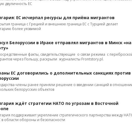
ую двуличность ЕС
лгария: ЕС исчерпал ресурсы для приёма мигрантов
рытая граница с Грецией и внешнюю граница ЕС с Турцией делает
гарию более уязвимой
нсул Белоруссии в Ираке отправлял мигрантов в Минск «на
оту»
осредственные факты, свидетельствующие о связи режима с переброско
рантов через Польшу, раскрыли журналисты Frontstory.pl.
раны ЕС договорились о дополнительных санкциях против
лоруссии
ударства-члены ранее приняли решение о введении санкций в отношени
кольких белорусских объектов
лгария ждёт стратегии НАТО по угрозам в Восточной
ропе
гария поддерживает укрепление стратегического партнерства между НАТ
С в области обороны и безопасности