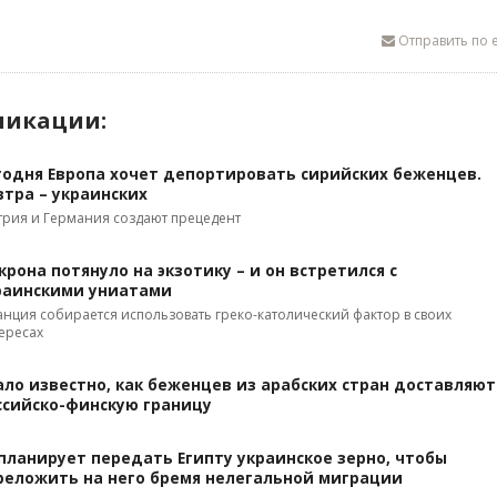
Отправить по e
ликации:
годня Европа хочет депортировать сирийских беженцев.
втра – украинских
трия и Германия создают прецедент
крона потянуло на экзотику – и он встретился с
раинскими униатами
нция собирается использовать греко-католический фактор в своих
ересах
ало известно, как беженцев из арабских стран доставляют
ссийско-финскую границу
 планирует передать Египту украинское зерно, чтобы
реложить на него бремя нелегальной миграции