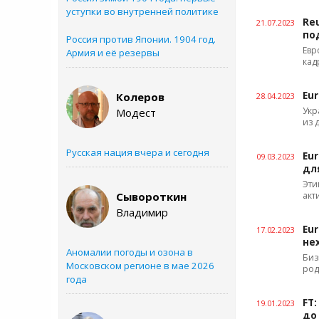
уступки во внутренней политике
Re
21.07.2023
по
Россия против Японии. 1904 год.
Евр
Армия и её резервы
кад
Eu
Колеров
28.04.2023
Укр
Модест
из 
Русская нация вчера и сегодня
Eu
09.03.2023
дл
Эти
Сывороткин
акт
Владимир
Eu
17.02.2023
не
Аномалии погоды и озона в
Биз
Московском регионе в мае 2026
род
года
FT
19.01.2023
до