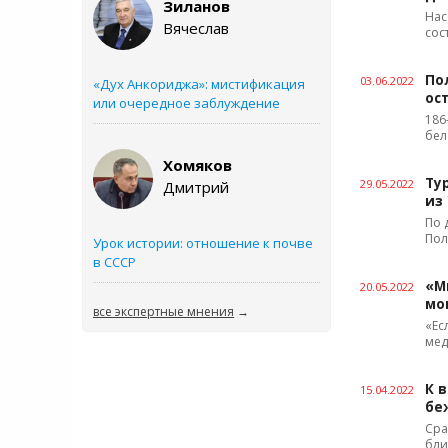
Зиланов
Нас
Вячеслав
сос
По
03.06.2022
«Дух Анкориджа»: мистификация
ос
или очередное заблуждение
186
бел
Хомяков
Ту
29.05.2022
Дмитрий
из
По 
Пол
Урок истории: отношение к почве
в СССР
«М
20.05.2022
мо
все экспертные мнения
→
«Ес
мед
К 
15.04.2022
бе
Сра
бли