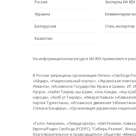
Россия
Эксперты ИА REX
Украина
Комментарии эк
Белоруссия
Стать экспертом
Казахстан
На информационном ресурсе ИА REX применяются рек
В России запрещены организации Легион «Свобода Росси
«Айдар», «Национальный корпус», «Украинская повстанч
Леванта», «Исламское Государство Ирака и Шама», ИГ,
Нусра», «Хайят Тахрир-аш-Шам», «Аль-Каида», «Аш-Шаб
народа», «Хизб ут-Тахрир», «Имарат Кавказ» («Кавказс
партия Туркестана», «Исламское движение Узбекистана
Степана Бандеры», «Организация украинских национал
«Голос Америки», «Левада-Центр», «Idel.Реалии», Кавка
Европа/Радио Свобода (PCE/PC), "Сибирь.Реалии", Фонд 
благотворительное и правозащитное общество «Мемор