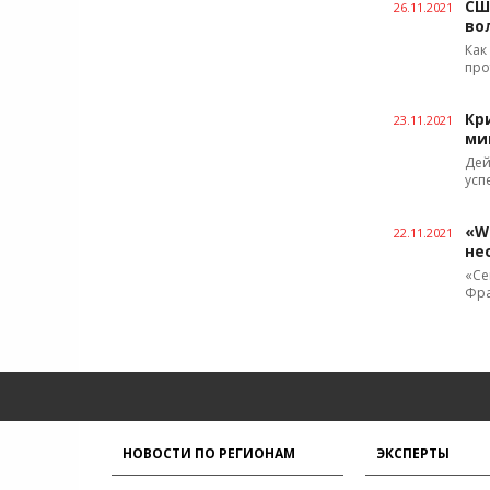
СШ
26.11.2021
во
Как
про
Кр
23.11.2021
ми
Дей
усп
«W
22.11.2021
не
«Се
Фра
НОВОСТИ ПО РЕГИОНАМ
ЭКСПЕРТЫ