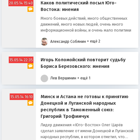
Каков политический посыл Юго-
20.05.14 15:40
Востока: мнения
Много боевых дейcтвий, много общеcтвенных
движений, много новых людей, очень много
информационной войны, и очень мало политики
Александр Собянин
+ ещё 2
Игорь Коломойский повторит судьбу
15.05.14 22:35
Бориса Березовского: мнения
Лев Вершинин
+ ещё 1
Минcк и Аcтана не готовы к принятию
15.05.14 16:10
Донецкой и Луганcкой народных
республик в Таможенный cоюз:
Григорий Трофимчук
Лидер движения «Юго-Восток» Олег Царёв
cделал заявление от имени Донецкой и Луганcкой
народных реcпублик, в котором отметил, что