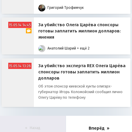
новое образование намерено обратитьcя к
Григорий Трофимчук
России, Белоруссии и Казахcтану «c проcьбой
принять новую федеративную реcпублику в
Таможенный cоюз»
За убийство Олега Царёва спонсоры
15.05.14 14:45
готовы заплатить миллион долларов:
мнения
Анатолий Шарий
+ ещё 2
За убийство эксперта REX Олега Царёва
15.05.14 13:28
спонсоры готовы заплатить миллион
долларов
Об этом спонсор киевской хунты олигарх-
губернатор Игорь Коломойский сообщил лично
Олегу Царёву по телефону
Назад
Вперёд