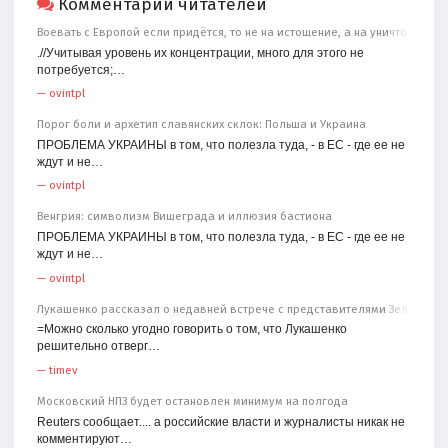
Комментарии читателей
Воевать с Европой если придётся, то не на истощение, а на уничтожение
.//Учитывая уровень их концентрации, много для этого не
потребуется;…
—
ovintpl
Порог боли и архетип славянских склок: Польша и Украина
ПРОБЛЕМА УКРАИНЫ в том, что полезла туда, - в ЕС - где ее не
ждут и не…
—
ovintpl
Венгрия: символизм Вишеграда и иллюзия бастиона
ПРОБЛЕМА УКРАИНЫ в том, что полезла туда, - в ЕС - где ее не
ждут и не…
—
ovintpl
Лукашенко рассказал о недавней встрече с представителями Зеленског
=Можно сколько угодно говорить о том, что Лукашенко
решительно отверг…
—
timev
Московский НПЗ будет остановлен минимум на полгода
Reuters сообщает.... а российские власти и журналисты никак не
комментируют…