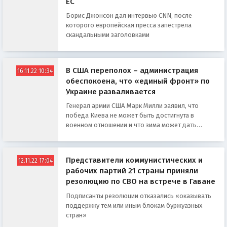
ЕС
Борис Джонсон дал интервью CNN, после
которого европейская пресса запестрела
скандальными заголовками
В США переполох – администрация
16.11.22 10:34
обеспокоена, что «единый фронт» по
Украине разваливается
Генерал армии США Марк Милли заявил, что
победа Киева не может быть достигнута в
военном отношении и что зима может дать
возможность начать переговоры с Москвой
Представители коммунистических и
12.11.22 17:04
рабочих партий 21 страны приняли
резолюцию по СВО на встрече в Гаване
Подписанты резолюции отказались «оказывать
поддержку тем или иным блокам буржуазных
стран»