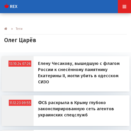
REX
» Теги
Олег Царёв
Елену Чесакову, вышедшую с флагом
13.10.24 07:26
России к снесённому памятнику
Екатерины II, могли убить в одесском
СИЗО
ФСБ раскрыла в Крыму глубоко
11.12.23 09:55
законспирированную сеть агентов
украинских спецслужб