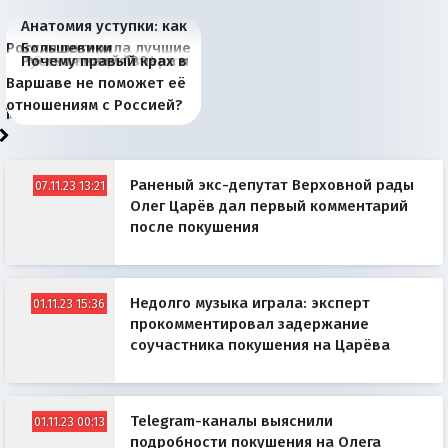
Анатомия уступки: как
Россия потеряла лучшие
Большевики
Киевская марионетка
В России назрели
Миграционный пожар
Россия начинает
Россия зимой 1904
Русская нация вчера и
Почему правый крах в
рыбопромысловые
отличаются от «Яблока»
Запада рассказала о
перемены: 15 шагов к
Европы
сбрасывать балласт
года: первые уступки во
сегодня
Варшаве не поможет её
районы Баренцева
тем, что они -
«переобувании» хозяев
суверенной экономике
Анкориджа
внутренней политике
отношениям с Россией?
моря
победители
Раненый экс-депутат Верховной рады
07.11.23 13:21
Олег Царёв дал первый комментарий
после покушения
Недолго музыка играла: эксперт
01.11.23 15:36
прокомментировал задержание
соучастника покушения на Царёва
Telegram-каналы выяснили
01.11.23 00:13
подробности покушения на Олега