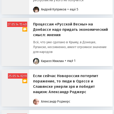
республик ни у кого не получится
Андрей Куприков
+ ещё 5
Процессам «Русской Весны» на
27.05.14 15:40
Донбассе надо придать экономический
смысл: мнения
Всё, что уже сделано в Крыму, в Донецке,
Луганске, несомненно, имеет огромное значение
для народов
Кирилл Мямлин
+ ещё 1
Если сейчас Новороссия потерпит
25.05.14 02:11
поражение, то люди в Одессе и
Славянске умерли зря и победит
нацизм: Александр Роджерс
Александр Роджерс