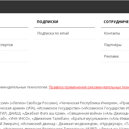
ПОДПИСКИ
СОТРУДНИЧЕ
Подписка по email
Контакты
спертов
Партнёры
Реклама
омендательные технологии.
Правила применения рекомендательных тех
и» («Легион Свобода России»), «Чеченская Республика Ичкерия», «Правый
еская армия» (УПА), «Исламское государство» («Исламское Государство И
 ИГИЛ, ДАИШ), «Джабхат Фатх аш-Шам», «Священная война» («Аль-Джихад» 
аб», «УНА-УНСО», «Движение Талибан», «Братья-мусульмане» («Аль-Ихва
кий Эмират»), «Исламский джихад – Джамаат моджахедов», «Нурджулар», «
», «Исламское движение Восточного Туркестана» (ИДВТ), «Джунд аш-Шам»,