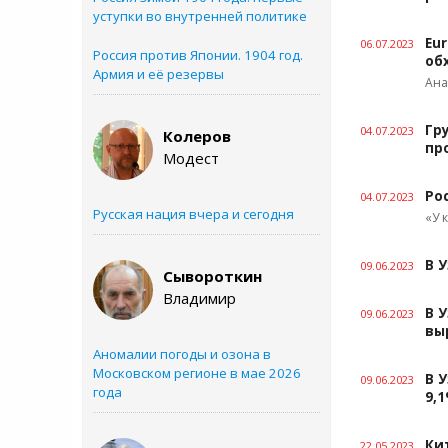
уступки во внутренней политике
Eu
06.07.2023
Россия против Японии. 1904 год.
об
Армия и её резервы
Ана
Гр
04.07.2023
Колеров
пр
Модест
Ро
04.07.2023
Русская нация вчера и сегодня
«У 
В 
09.06.2023
Сывороткин
Владимир
В 
09.06.2023
вы
Аномалии погоды и озона в
Московском регионе в мае 2026
В 
09.06.2023
года
9,
Ки
22.05.2023