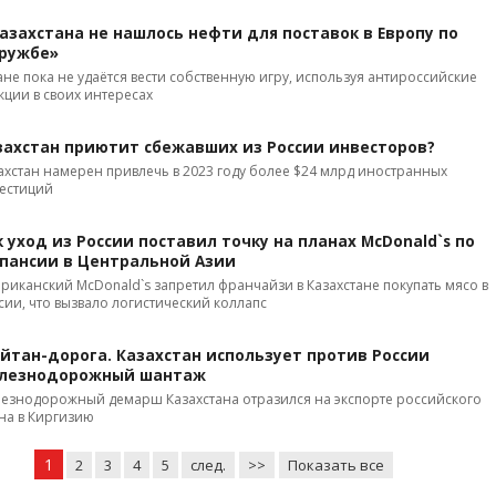
Казахстана не нашлось нефти для поставок в Европу по
ружбе»
ане пока не удаётся вести собственную игру, используя антироссийские
кции в своих интересах
захстан приютит сбежавших из России инвесторов?
ахстан намерен привлечь в 2023 году более $24 млрд иностранных
естиций
к уход из России поставил точку на планах McDonald`s по
спансии в Центральной Азии
риканский McDonald`s запретил франчайзи в Казахстане покупать мясо в
сии, что вызвало логистический коллапс
йтан-дорога. Казахстан использует против России
лезнодорожный шантаж
езнодорожный демарш Казахстана отразился на экспорте российского
на в Киргизию
1
2
3
4
5
след.
>>
Показать все