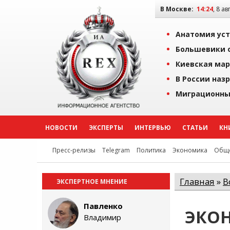
В Москве:
14:24
, 8 ав
Анатомия уст
Большевики о
Киевская мар
В России наз
Миграционны
НОВОСТИ
ЭКСПЕРТЫ
ИНТЕРВЬЮ
СТАТЬИ
КН
Пресс-релизы
Telegram
Политика
Экономика
Обще
Главная
»
В
ЭКСПЕРТНОЕ МНЕНИЕ
Павленко
ЭКО
Владимир