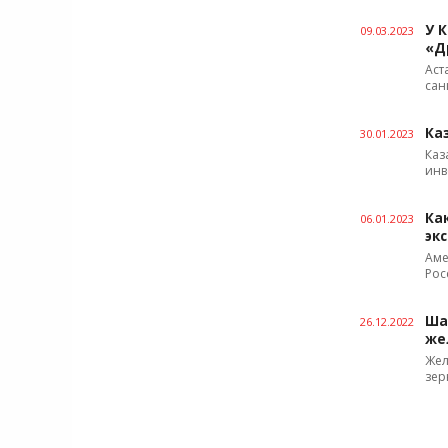
У 
09.03.2023
«Д
Аст
сан
Ка
30.01.2023
Каз
инв
Ка
06.01.2023
эк
Аме
Рос
Ша
26.12.2022
же
Жел
зер