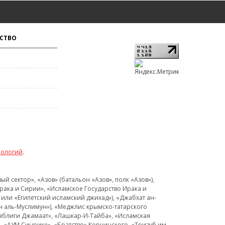
СТВО
нологий
.
 сектор», «Азов» (батальон «Азов», полк «Азов»),
рака и Сирии», «Исламское Государство Ирака и
или «Египетский исламский джихад»), «Джабхат ан-
н аль-Муслимун»), «Меджлис крымско-татарского
Таблиги Джамаат», «Лашкар-И-Тайба», «Исламская
 «АУМ Синрике», «Братство» Корчинского, «Тризуб им.