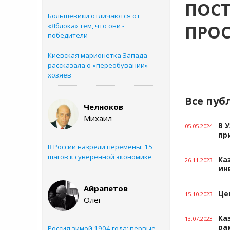
ПОСТ
Большевики отличаются от
«Яблока» тем, что они -
ПРОС
победители
Киевская марионетка Запада
рассказала о «переобувании»
хозяев
Все пуб
Челноков
Михаил
В 
05.05.2024
пр
В России назрели перемены: 15
шагов к суверенной экономике
Ка
26.11.2023
ин
Айрапетов
Це
15.10.2023
Олег
Ка
13.07.2023
ра
Россия зимой 1904 года: первые