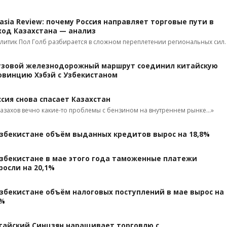
rasia Review: почему Россия направляет торговые пути в
ход Казахстана — анализ
литик Пол Голб разбирается в сложном переплетении региональных сил.
узовой железнодорожный маршрут соединил китайскую
овинцию Хэбэй с Узбекистаном
ссия снова спасает Казахстан
казахов вечно какие-то проблемы с бензином на внутреннем рынке...»
Узбекистане объём выданных кредитов вырос на 18,8%
Узбекистане в мае этого года таможенные платежи
росли на 20,1%
Узбекистане объём налоговых поступлений в мае вырос на
1%
тайский Синцзян наращивает торговлю с