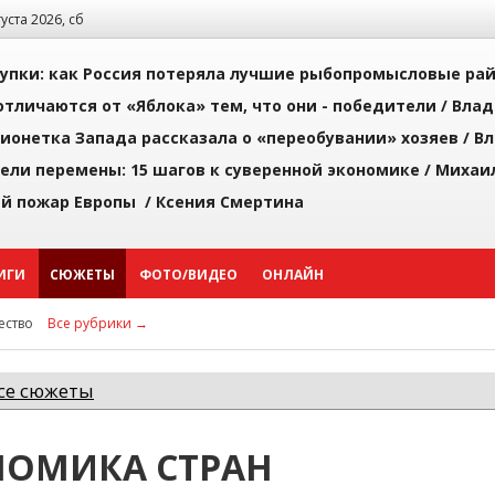
густа 2026, сб
упки: как Россия потеряла лучшие рыбопромысловые ра
тличаются от «Яблока» тем, что они - победители /
Влад
ионетка Запада рассказала о «переобувании» хозяев /
Вл
рели перемены: 15 шагов к суверенной экономике /
Михаи
й пожар Европы /
Ксения Смертина
ИГИ
СЮЖЕТЫ
ФОТО/ВИДЕО
ОНЛАЙН
ство
Все рубрики →
се сюжеты
НОМИКА СТРАН