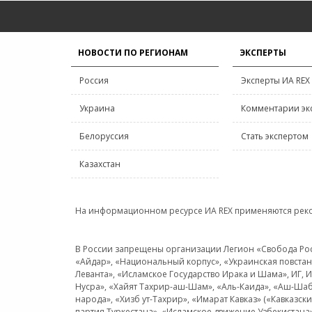
НОВОСТИ ПО РЕГИОНАМ
ЭКСПЕРТЫ
Россия
Эксперты ИА REX
Украина
Комментарии эк
Белоруссия
Стать экспертом
Казахстан
На информационном ресурсе ИА REX применяются рек
В России запрещены организации Легион «Свобода Росси
«Айдар», «Национальный корпус», «Украинская повстанч
Леванта», «Исламское Государство Ирака и Шама», ИГ,
Нусра», «Хайят Тахрир-аш-Шам», «Аль-Каида», «Аш-Шаб
народа», «Хизб ут-Тахрир», «Имарат Кавказ» («Кавказс
партия Туркестана», «Исламское движение Узбекистана