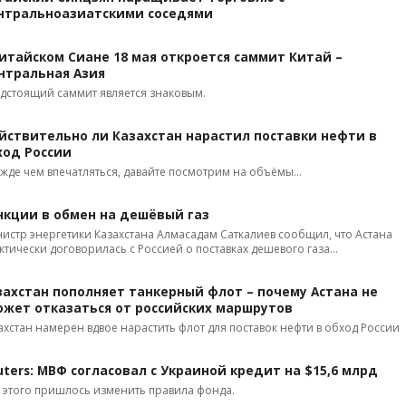
нтральноазиатскими соседями
китайском Сиане 18 мая откроется саммит Китай –
нтральная Азия
дстоящий саммит является знаковым.
йствительно ли Казахстан нарастил поставки нефти в
ход России
жде чем впечатляться, давайте посмотрим на объёмы...
нкции в обмен на дешёвый газ
истр энергетики Казахстана Алмасадам Саткалиев сообщил, что Астана
ктически договорилась с Россией о поставках дешевого газа...
захстан пополняет танкерный флот – почему Астана не
ожет отказаться от российских маршрутов
ахстан намерен вдвое нарастить флот для поставок нефти в обход России
uters: МВФ согласовал с Украиной кредит на $15,6 млрд
 этого пришлось изменить правила фонда.