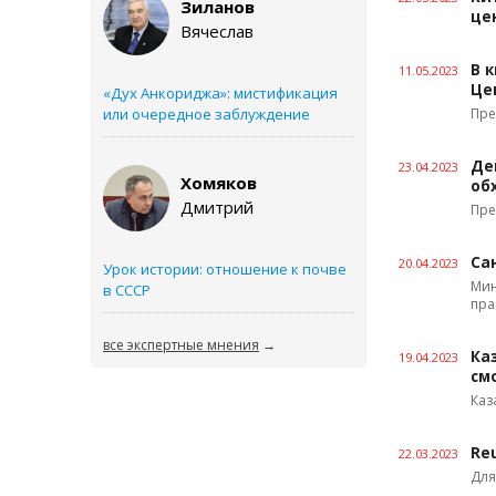
Зиланов
це
Вячеслав
В 
11.05.2023
Це
«Дух Анкориджа»: мистификация
или очередное заблуждение
Пре
Де
23.04.2023
Хомяков
об
Дмитрий
Пре
Са
20.04.2023
Урок истории: отношение к почве
Мин
в СССР
пра
все экспертные мнения
→
Ка
19.04.2023
см
Каз
Re
22.03.2023
Для