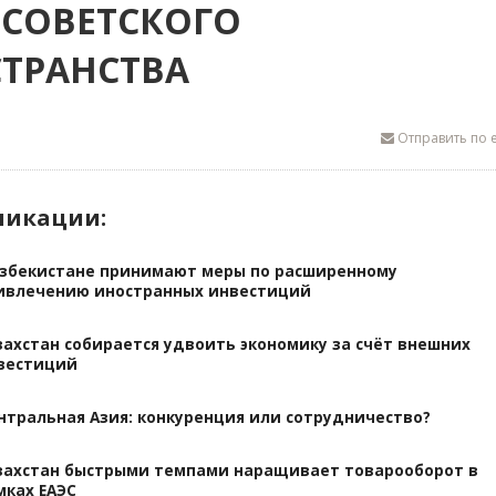
СОВЕТСКОГО
ТРАНСТВА
Отправить по e
ликации:
Узбекистане принимают меры по расширенному
ивлечению иностранных инвестиций
захстан собирается удвоить экономику за счёт внешних
вестиций
нтральная Азия: конкуренция или сотрудничество?
захстан быстрыми темпами наращивает товарооборот в
мках ЕАЭС