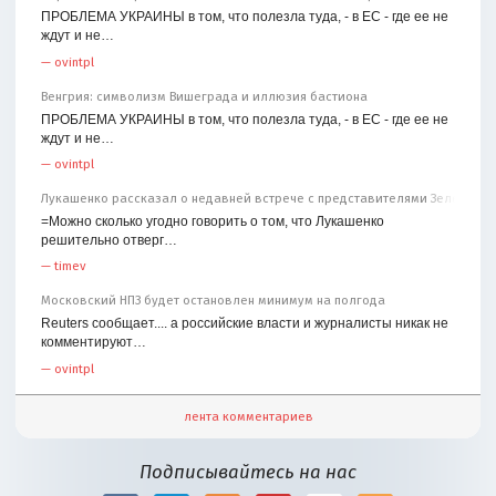
ПРОБЛЕМА УКРАИНЫ в том, что полезла туда, - в ЕС - где ее не
ждут и не…
—
ovintpl
Венгрия: символизм Вишеграда и иллюзия бастиона
ПРОБЛЕМА УКРАИНЫ в том, что полезла туда, - в ЕС - где ее не
ждут и не…
—
ovintpl
Лукашенко рассказал о недавней встрече с представителями Зеленског
=Можно сколько угодно говорить о том, что Лукашенко
решительно отверг…
—
timev
Московский НПЗ будет остановлен минимум на полгода
Reuters сообщает.... а российские власти и журналисты никак не
комментируют…
—
ovintpl
лента комментариев
Подписывайтесь на нас