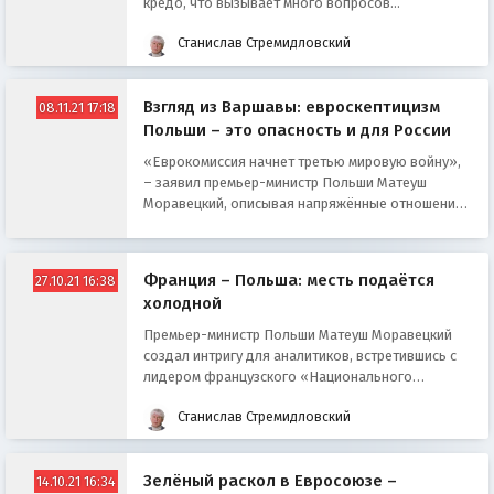
кредо, что вызывает много вопросов...
Станислав Стремидловский
Взгляд из Варшавы: евроскептицизм
08.11.21 17:18
Польши – это опасность и для России
«Еврокомиссия начнет третью мировую войну»,
– заявил премьер-министр Польши Матеуш
Моравецкий, описывая напряжённые отношения
между Варшавой и ЕС
Франция – Польша: месть подаётся
27.10.21 16:38
холодной
Премьер-министр Польши Матеуш Моравецкий
создал интригу для аналитиков, встретившись с
лидером французского «Национального
движения» Марин Ле Пен
Станислав Стремидловский
Зелёный раскол в Евросоюзе –
14.10.21 16:34