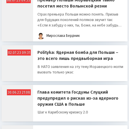
Премьер Польши Моравецкий тайно
08.07.23 09:55
посетил место Волынской резни
Страх премьера Польши можно понять. Призыв
для будущих поколений поляков звучит так:
«Если я забуду о них, ты, Боже, на небе забудь
обо мне»
Мирослава Бердник
Polityka: Ядерная бомба для Польши –
02.07.23 09:31
это всего лишь предвыборная игра
В НАТО заявления на эту тему Моравецкого могли
вызвать только ужас
Глава комитета Госдумы Слуцкий
30.06.23 21:08
предупредил о рисках из-за ядерного
оружия США в Польше
Шаг к Карибскому кризису 2.0