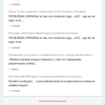
—
ovintpl
Порог боли и архетип славянских склок: Польша и Украина
ПРОБЛЕМА УКРАИНЫ в том, что полезла туда, - в ЕС - где ее не
ждут и не…
—
ovintpl
Венгрия: символизм Вишеграда и иллюзия бастиона
ПРОБЛЕМА УКРАИНЫ в том, что полезла туда, - в ЕС - где ее не
ждут и не…
—
ovintpl
Лукашенко рассказал о недавней встрече с представителями Зеленског
=Можно сколько угодно говорить о том, что Лукашенко
решительно отверг…
—
timev
Московский НПЗ будет остановлен минимум на полгода
Reuters сообщает.... а российские власти и журналисты никак не
комментируют…
—
ovintpl
лента комментариев