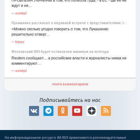
ПРОБЛЕМА УКРАИНЫ в том, что полезла туда, - в ЕС - где ее не
ждут и не…
—
ovintpl
Лукашенко рассказал о недавней встрече с представителями Зеленског
=Можно сколько угодно говорить о том, что Лукашенко
решительно отверг…
—
timev
Московский НПЗ будет остановлен минимум на полгода
Reuters сообщает.... а российские власти и журналисты никак не
комментируют…
—
ovintpl
лента комментариев
Подписывайтесь на нас
На информационном ресурсе ИА REX применяются рекомендательные