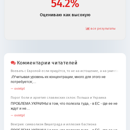
54.2%
Оцениваю как высокую
все результаты
Комментарии читателей
Воевать с Европой если придётся, то не на истощение, а на уничтожение
.//Учитывая уровень их концентрации, много для этого не
потребуется;…
—
ovintpl
Порог боли и архетип славянских склок: Польша и Украина
ПРОБЛЕМА УКРАИНЫ в том, что полезла туда, - в ЕС - где ее не
ждут и не…
—
ovintpl
Венгрия: символизм Вишеграда и иллюзия бастиона