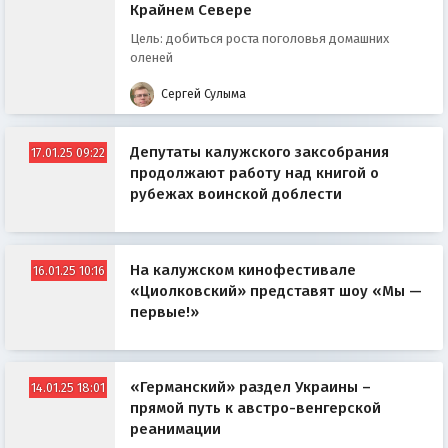
Крайнем Севере
Цель: добиться роста поголовья домашних
оленей
Сергей Сулыма
Депутаты калужского заксобрания
17.01.25 09:22
продолжают работу над книгой о
рубежах воинской доблести
На калужском кинофестивале
16.01.25 10:16
«Циолковский» представят шоу «Мы —
первые!»
«Германский» раздел Украины –
14.01.25 18:01
прямой путь к австро-венгерской
реанимации