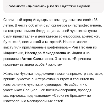
Особенности национальной рыбалки с чукотским акцентом
Столичный город Анадырь в этом году отметил своё 136-
летие. В честь события был организован гастрофестиваль,
на котором помимо блюд национальной чукотской кухни
были представлены деликатесы эскимосской, армянской,
бурятской, осетинской и татарской. На фестивале
выступили приглашённые шеф-повара –
Рой Лесман
из
Индонезиии,
Нагендра Махадеваппа
из Индии и наш
россиянин
Антон Сальников
. Эта часть «Берингова
пролива» вызвала особый ажиотаж
Жителям Чукотки предложили также на просмотр выставок,
принять участие в интерактивных играх и тренингов по
изготовлению чукотских сувениров. Не забыли и о
участниках Специальной военной операции, проведя
мастер-класс под названием «Своих не бросаем» по
изготовлению маскировочных сетей.