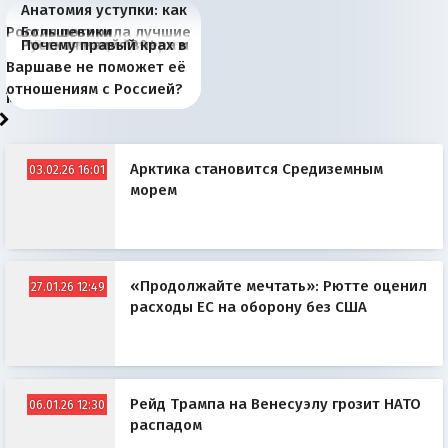
Анатомия уступки: как
Россия потеряла лучшие
Большевики
Киевская марионетка
В России назрели
Миграционный пожар
Россия начинает
Россия зимой 1904
Русская нация вчера и
Почему правый крах в
рыбопромысловые
отличаются от «Яблока»
Запада рассказала о
перемены: 15 шагов к
Европы
сбрасывать балласт
года: первые уступки во
сегодня
Варшаве не поможет её
районы Баренцева
тем, что они -
«переобувании» хозяев
суверенной экономике
Анкориджа
внутренней политике
отношениям с Россией?
моря
победители
Арктика становится Средиземным
03.02.26 16:01
морем
«Продолжайте мечтать»: Рютте оценил
27.01.26 12:49
расходы ЕС на оборону без США
Рейд Трампа на Венесуэлу грозит НАТО
06.01.26 12:30
распадом