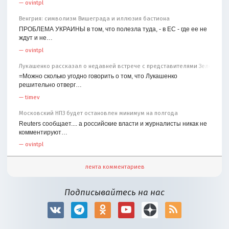
—
ovintpl
Венгрия: символизм Вишеграда и иллюзия бастиона
ПРОБЛЕМА УКРАИНЫ в том, что полезла туда, - в ЕС - где ее не
ждут и не…
—
ovintpl
Лукашенко рассказал о недавней встрече с представителями Зеленског
=Можно сколько угодно говорить о том, что Лукашенко
решительно отверг…
—
timev
Московский НПЗ будет остановлен минимум на полгода
Reuters сообщает.... а российские власти и журналисты никак не
комментируют…
—
ovintpl
лента комментариев
Подписывайтесь на нас