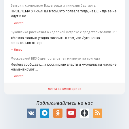
Венгрия: символизм Вишеграда и иллюзия бастиона
ПРОБЛЕМА УКРАИНЫ в том, что полезла туда, - в ЕС - где ее не
ждут и не…
—
ovintpl
Лукашенко рассказал о недавней встрече с представителями Зеленског
=Можно сколько угодно говорить о том, что Лукашенко
решительно отверг…
—
timev
Московский НПЗ будет остановлен минимум на полгода
Reuters сообщает.... а российские власти и журналисты никак не
комментируют…
—
ovintpl
лента комментариев
Подписывайтесь на нас