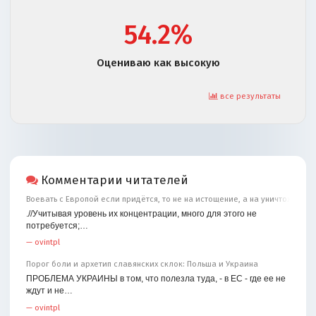
54.2%
Оцениваю как высокую
все результаты
Комментарии читателей
Воевать с Европой если придётся, то не на истощение, а на уничтожение
.//Учитывая уровень их концентрации, много для этого не
потребуется;…
—
ovintpl
Порог боли и архетип славянских склок: Польша и Украина
ПРОБЛЕМА УКРАИНЫ в том, что полезла туда, - в ЕС - где ее не
ждут и не…
—
ovintpl