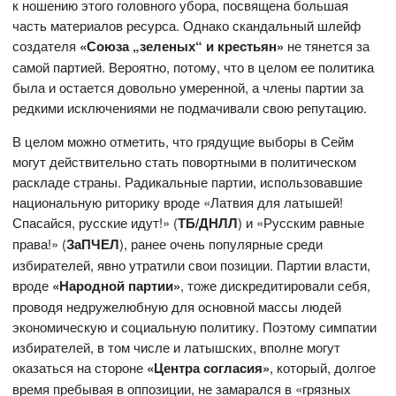
к ношению этого головного убора, посвящена большая
часть материалов ресурса. Однако скандальный шлейф
создателя
«Союза „зеленых“ и крестьян»
не тянется за
самой партией. Вероятно, потому, что в целом ее политика
была и остается довольно умеренной, а члены партии за
редкими исключениями не подмачивали свою репутацию.
В целом можно отметить, что грядущие выборы в Сейм
могут действительно стать повортными в политическом
раскладе страны. Радикальные партии, использовавшие
национальную риторику вроде «Латвия для латышей!
Спасайся, русские идут!» (
ТБ/ДНЛЛ
) и «Русским равные
права!» (
ЗаПЧЕЛ
), ранее очень популярные среди
избирателей, явно утратили свои позиции. Партии власти,
вроде
«Народной партии»
, тоже дискредитировали себя,
проводя недружелюбную для основной массы людей
экономическую и социальную политику. Поэтому симпатии
избирателей, в том числе и латышских, вполне могут
оказаться на стороне
«Центра согласия»
, который, долгое
время пребывая в оппозиции, не замарался в «грязных