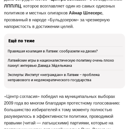
ЛПП/ЛЦ
, которое возглавляет один из самых одиозных
политиков и местных олигархов
Айнар Шлесерс
,
прозванный в народе «Бульдозером» за чрезмерную
напористость в достижении целей.
Ещё по теме
Правящая коалиция в Латвии: сообразили на двоих?
Латвийские игры в националистическую политику очень плохо
пахнут: интервью Давида Эйдельмана
Эксперты: Институт «неграждан» в Латвии – проблема
неправового и недемократического государства
«Центр согласия» победил на муниципальных выборах
2009 года во многом благодаря протестному голосованию:
большинство избирателей к тому моменту полностью
разуверилось в эффективности политики, проводимой
правыми (читай — латышскими) партиями, которые на