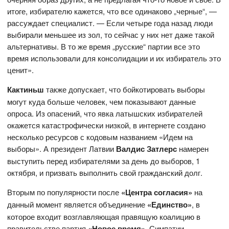
итоге, избирателю кажется, что все одинаково „черные“, —
рассуждает специалист. — Если четыре года назад люди
выбирали меньшее из зол, то сейчас у них нет даже такой
альтернативы. В то же время „русские“ партии все это
время использовали для консолидации и их избиратель это
ценит».
Кактиньш
также допускает, что бойкотировать выборы
могут куда больше человек, чем показывают данные
опроса. Из опасений, что явка латышских избирателей
окажется катастрофически низкой, в интернете создано
несколько ресурсов с кодовым названием «Идем на
выборы». А президент Латвии
Валдис Затлерс
намерен
выступить перед избирателями за день до выборов, 1
октября, и призвать выполнить свой гражданский долг.
Вторым по популярности после
«Центра согласия»
на
данный момент является объединение
«Единство»
, в
которое входит возглавляющая правящую коалицию в
правительстве партия
«Новое время»
. Симпатии