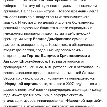
избирателей этому объединению отданы по нескольким
причинам. На плечи министров
«Нового времени»
легла
тяжелая ноша по выводу страны из экономического
кризиса. И несмотря на целый ряд очень болезненных
решений по урезанию бюджета в части социальных и
пенсионных программ, лидер партии и действующий
премьер-министр
Валдис Домбровскис
сумел не
растерять доверие народа. Кроме того, в объединение
входят две партии, созданные идеологическими
отщепенцами
Гиртом-Валдисом Кристовскисом
и
Айгаром Штокенбергсом.
Первый откололся от
праворадикальной
ТБ/ДНЛЛ
, ратовавшей и отстаивавшей
исключительного права латышей в латышской Латвии.
Второй со скандалом был исключен из олигархической
«Народной партии»
за то, что еще в 2007 году честно и в
разрез с политикой партии предупредил: инфляция к концу
года может достигнуть 15%, а реформа системы
утилизации мусора, инициированная
«Народной партией»
,
проводится в экономических интересах ее лидера и по