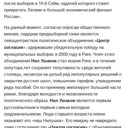
после выборов в 10-й Сейм, задачей которого станет
превратить Латвию в большой экономический филиал
России».
На данный момент, согласно опросам общественного
мнения, лидером предвыборной гонки является
левоцентристкое политическое объединения
«Центр
согласия»
, одержавшее убедительную победу на
муниципальных выборах в 2009 году в Риге. Член этого
объединения
Нил Ушаков
стал мэром Риги, и в течение
полутора лет сохраняет популярность среди жителей
столицы, несмотря на целый ряд непопулярных решений о
закрытии русских школ, повышении тарифов, упразднении
ряда пособий. Он по-прежнему импонирует большей части
рижан, благодаря молодости и незаезженности
политического образа.
Нил Ушаков
является первым
русскоязычным и первым самым молодым
градоначальником. Люди старшего возраста нежно
называют его «наш Нилушка». Его имиджу не навредило
даже сотрудничество
«Центра согласия»
с объединением