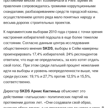
протяжении многих лет хозяйничали в Риге. Время их
правления сопровождалось громкими коррупционными
скандалами, разбазариванием средств городской казны,
осуществлением целого ряда мало понятных народу и
весьма дорогих строительных проектов.
К парламентским выборам 2010 года страна с точки зрения
настроения избирателей подошла в еще более тяжелом
состоянии. Согласно данным центра исследования
общественного мнения
SKDS
, выборы в Сейм намерены
проигнорировать 17,4% избирателей. 24% респондентов
ответили, что еще не определились, за кого хотят отдать
свой голос. При этом среди латышей процент нежелания
идти на выборы и уровень неопределенности выше, чем
среди русских: 19,1% и 27,7% против 12,5% и 15,5%,
соответственно.
Директор
SKDS Арнис Кактиньш
объясняет это
действиями «латышских» политических партий на
протяжении долгих лет. «Они создавали свой образ,
очерняя образ других, а не предлагая что-то новое и свое. В