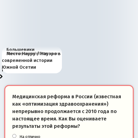
Большевики
Киевская марионетка
В России назрели
Миграционный пожар
Россия начинает
Россия зимой 1904
Русская нация вчера и
Почему правый крах в
Место Науру / Науэро в
отличаются от «Яблока»
Запада рассказала о
перемены: 15 шагов к
Европы
сбрасывать балласт
года: первые уступки во
сегодня
Варшаве не поможет её
современной истории
тем, что они -
«переобувании» хозяев
суверенной экономике
Анкориджа
внутренней политике
отношениям с Россией?
Южной Осетии
победители
Медицинская реформа в России (известная
как «оптимизация здравоохранения»)
непрерывно продолжается с 2010 года по
настоящее время. Как Вы оцениваете
результаты этой реформы?
На отлично