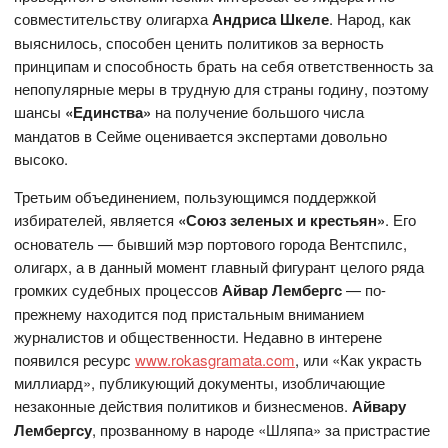
совместительству олигарха
Андриса Шкеле
. Народ, как
выяснилось, способен ценить политиков за верность
принципам и способность брать на себя ответственность за
непопулярные меры в трудную для страны годину, поэтому
шансы
«Единства»
на получение большого числа
мандатов в Сейме оценивается экспертами довольно
высоко.
Третьим объединением, пользующимся поддержкой
избирателей, является
«Союз зеленых и крестьян»
. Его
основатель — бывший мэр портового города Вентспилс,
олигарх, а в данный момент главный фигурант целого ряда
громких судебных процессов
Айвар Лембергс
— по-
прежнему находится под пристальным вниманием
журналистов и общественности. Недавно в интерене
появился ресурс
www.rokasgramata.com
, или «Как украсть
миллиард», публикующий документы, изобличающие
незаконные действия политиков и бизнесменов.
Айвару
Лембергсу
, прозванному в народе «Шляпа» за пристрастие