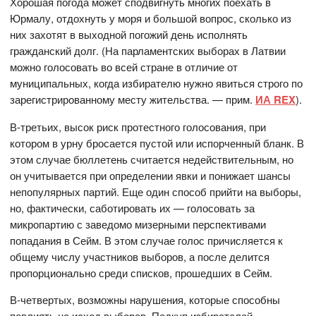
Хорошая погода может сподвигнуть многих поехать в
Юрмалу, отдохнуть у моря и большой вопрос, сколько из
них захотят в выходной погожий день исполнять
гражданский долг. (На парламентских выборах в Латвии
можно голосовать во всей стране в отличие от
муниципальных, когда избирателю нужно явиться строго по
зарегистрированному месту жительства. — прим.
ИА REX
).
В-третьих, высок риск протестного голосования, при
котором в урну бросается пустой или испорченный бланк. В
этом случае бюллетень считается недействительным, но
он учитывается при определении явки и понижает шансы
непопулярных партий. Еще один способ прийти на выборы,
но, фактически, саботировать их — голосовать за
микропартию с заведомо мизерными перспективами
попадания в Сейм. В этом случае голос причисляется к
общему числу участников выборов, а после делится
пропорционально среди списков, прошедших в Сейм.
В-четвертых, возможны нарушения, которые способны
повлиять на исход выборов. Подкуп избирателей,