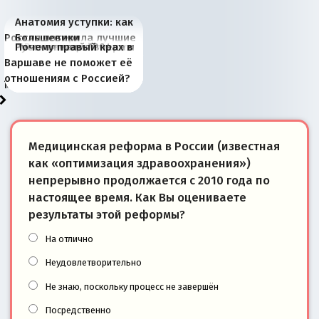
Анатомия уступки: как
Россия потеряла лучшие
Большевики
Киевская марионетка
В России назрели
Миграционный пожар
Россия начинает
Россия зимой 1904
Русская нация вчера и
Почему правый крах в
рыбопромысловые
отличаются от «Яблока»
Запада рассказала о
перемены: 15 шагов к
Европы
сбрасывать балласт
года: первые уступки во
сегодня
Варшаве не поможет её
районы Баренцева
тем, что они -
«переобувании» хозяев
суверенной экономике
Анкориджа
внутренней политике
отношениям с Россией?
моря
победители
Медицинская реформа в России (известная
как «оптимизация здравоохранения»)
непрерывно продолжается с 2010 года по
настоящее время. Как Вы оцениваете
результаты этой реформы?
На отлично
Неудовлетворительно
Не знаю, поскольку процесс не завершён
Посредственно