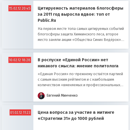
Цитируемость материалов блогосферы
15.02.12 20:45
за 2011 год выросла вдвое: топ от
Public.Ru
На первом месте топа самых цитируемых событий
блогосферы защита Химкинского леса, второе
место заняли акции «Общества Синих Ведёрок»,
а на третьем - Алексей Навальный с
антикоррупционным проектом «Рос Пил».
В роспуске «Единой России» нет
10.02.12 18:28
никакого смысла: мнение политолога
«Единая Россия» по-прежнему остаётся партией
с самым высоким рейтингом и с наибольшим
количеством «вменяемых и профессиональных
людей». Об этом заявил гендиректор
Евгений Минченко
Международного института политической
экспертизы Евгений Минченко.
Цена вопроса за участие в митинге
01.02.12 11:23
«Стратегии 31» до 1000 рублей