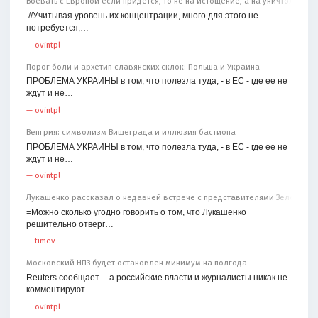
Воевать с Европой если придётся, то не на истощение, а на уничтожение
.//Учитывая уровень их концентрации, много для этого не
потребуется;…
—
ovintpl
Порог боли и архетип славянских склок: Польша и Украина
ПРОБЛЕМА УКРАИНЫ в том, что полезла туда, - в ЕС - где ее не
ждут и не…
—
ovintpl
Венгрия: символизм Вишеграда и иллюзия бастиона
ПРОБЛЕМА УКРАИНЫ в том, что полезла туда, - в ЕС - где ее не
ждут и не…
—
ovintpl
Лукашенко рассказал о недавней встрече с представителями Зеленског
=Можно сколько угодно говорить о том, что Лукашенко
решительно отверг…
—
timev
Московский НПЗ будет остановлен минимум на полгода
Reuters сообщает.... а российские власти и журналисты никак не
комментируют…
—
ovintpl