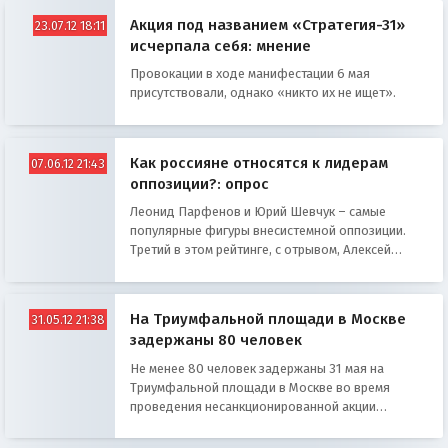
Акция под названием «Стратегия-31»
23.07.12 18:11
исчерпала себя: мнение
Провокации в ходе манифестации 6 мая
присутствовали, однако «никто их не ищет».
Как россияне относятся к лидерам
07.06.12 21:43
оппозиции?: опрос
Леонид Парфенов и Юрий Шевчук – самые
популярные фигуры внесистемной оппозиции.
Третий в этом рейтинге, с отрывом, Алексей
Кудрин, выяснили социологи ФОМ.
На Триумфальной площади в Москве
31.05.12 21:38
задержаны 80 человек
Не менее 80 человек задержаны 31 мая на
Триумфальной площади в Москве во время
проведения несанкционированной акции
«Стратегии-31», сообщили в пресс-службе ГУ
МВД по Москве