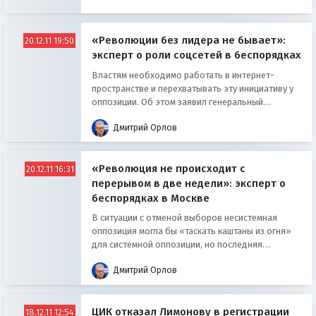
«Революции без лидера не бывает»:
20.12.11 19:50
эксперт о роли соцсетей в беспорядках
Властям необходимо работать в интернет-
пространстве и перехватывать эту инициативу у
оппозиции. Об этом заявил генеральный
директор Агентства экономических и
Дмитрий Орлов
политических коммуникаций Дмитрий Орлов 20
декабря в Москве в ходе пресс-конференции на
тему «Возможные сценарии развития событий 24
«Революция не происходит с
декабря и после»
20.12.11 16:31
перерывом в две недели»: эксперт о
беспорядках в Москве
В ситуации с отменой выборов несистемная
оппозиция могла бы «таскать каштаны из огня»
для системной оппозиции, но последняя
удовлетворена итогами выборов, и не
Дмитрий Орлов
воспользуется подобным шансом. Об этом
заявил генеральный директор Агентства
экономических и политических коммуникаций
ЦИК отказал Лимонову в регистрации
Дмитрий Орлов 20 декабря в Москве
18.12.11 12:54