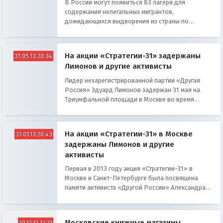
В России могут появиться 83 лагеря для
содержания нелегальных мигрантов,
дожидающихся выдворения из страны по
решению суда.
На акции «Стратегии-31» задержаны
31.05.13 20:34
Лимонов и другие активисты
Лидер незарегистрированной партии «Другая
Россия» Эдуард Лимонов задержан 31 мая на
Триумфальной площади в Москве во время
несанкционированной акции «Стратегии-31»
На акции «Стратегии-31» в Москве
31.01.13 20:43
задержаны Лимонов и другие
активисты
Первая в 2013 году акция «Стратегии-31» в
Москве и Санкт-Петербурге была посвящена
памяти активиста «Другой России» Александра
Долматова, который покончил с собой в
Нидерландах
Московские книжные магазины
29.12.12 12:21