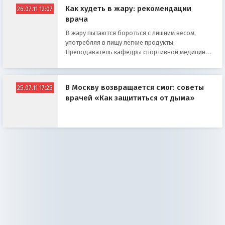
Как худеть в жару: рекомендации
26.07.11 12:07
врача
В жару пытаются бороться с лишним весом,
употребляя в пищу лёгкие продукты.
Преподаватель кафедры спортивной медицины
ММА им. Сеченова, директор службы научно-
медицинского обеспечения ФК «Локомотив»
Эдуард Безуглов в интервью ИА REX рассказал,
В Москву возвращается смог: советы
25.07.11 17:25
как легче перенести жару, а также дал
врачей «Как защититься от дыма»
рекомендации желающим по возможности
извлечь в таких условиях пользу для себя.