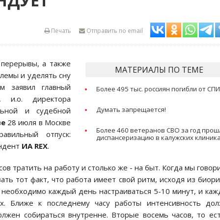
НДУЕТ
Печать
Отправить по email
 перерывы, а также
МАТЕРИАЛЫ ПО ТЕМЕ
лемы и уделять сну
м заявил главный
Более 495 тыс. россиян погибли от СП
и, и.о. директора
Думать запрещается!
льной и судебной
зе
28 июля в Москве
Более 460 ветеранов СВО за год прош
авильный отпуск:
диспансеризацию в калужских клиник
ондент
ИА REX
.
асов тратить на работу и столько же - на быт. Когда мы говор
вать тот факт, что работа имеет свой ритм, исходя из биор
– необходимо каждый день настраиваться 5-10 минут, и ка
х. Ближе к последнему часу работы интенсивность дол
олжен собираться внутренне. Вторые восемь часов, то ес