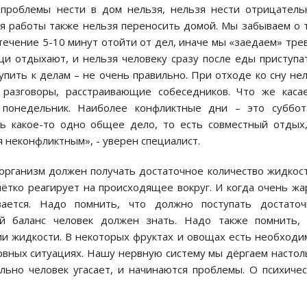
 проблемы нести в дом нельзя, нельзя нести отрицател
ия работы также нельзя переносить домой. Мы забываем о 
 течение 5-10 минут отойти от дел, иначе мы «заедаем» тре
и отдыхают, и нельзя человеку сразу после еды приступа
тупить к делам – не очень правильно. При отходе ко сну не
разговоры, расстраивающие собеседников. Что же каса
 понедельник. Наиболее конфликтные дни – это суббот
ть какое-то одно общее дело, то есть совместный отдых
я неконфликтным», - уверен специалист.
 организм должен получать достаточное количество жидкос
ётко реагирует на происходящее вокруг. И когда очень жа
вается. Надо помнить, что должно поступать достаточ
ой баланс человек должен знать. Надо также помнить, 
и жидкости. В некоторых фруктах и овощах есть необход
рвных ситуациях. Нашу нервную систему мы дёргаем настол
льно человек угасает, и начинаются проблемы. О психиче