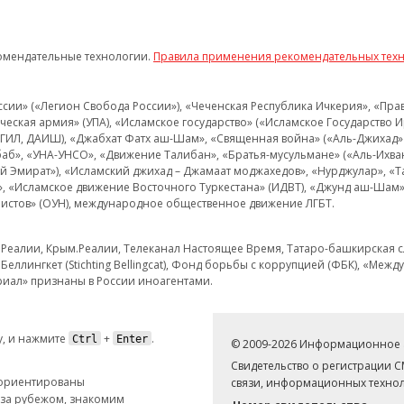
омендательные технологии.
Правила применения рекомендательных тех
и» («Легион Свобода России»), «Чеченская Республика Ичкерия», «Правый
еская армия» (УПА), «Исламское государство» («Исламское Государство И
 ИГИЛ, ДАИШ), «Джабхат Фатх аш-Шам», «Священная война» («Аль-Джихад» 
аб», «УНА-УНСО», «Движение Талибан», «Братья-мусульмане» («Аль-Ихва
кий Эмират»), «Исламский джихад – Джамаат моджахедов», «Нурджулар», «
», «Исламское движение Восточного Туркестана» (ИДВТ), «Джунд аш-Шам»,
истов» (ОУН), международное общественное движение ЛГБТ.
з.Реалии, Крым.Реалии, Телеканал Настоящее Время, Татаро-башкирская сл
Беллингкет (Stichting Bellingcat), Фонд борьбы с коррупцией (ФБК), «Ме
иал» признаны в России иноагентами.
, и нажмите
+
.
Ctrl
Enter
© 2009-2026 Информационное а
Свидетельство о регистрации 
 ориентированы
связи, информационных технол
 за рубежом, знакомим