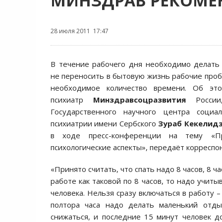
МИНЗДРАВ РЕКОМЕ
28 июля 2011 17:47
В течение рабочего дня необходимо делать
не переносить в бытовую жизнь рабочие проб
необходимое количество времени. Об это
психиатр
Минздравсоцразвития
Росси
Государственного научного центра социа
психиатрии имени Сербского
Зураб Кекелид
в ходе пресс-конференции на тему «Пр
психологические аспекты», передаёт корресп
«Принято считать, что спать надо 8 часов, 8 ч
работе как таковой по 8 часов, то надо учиты
человека. Нельзя сразу включаться в работу 
полтора часа надо делать маленький отды
снижаться, и последние 15 минут человек д