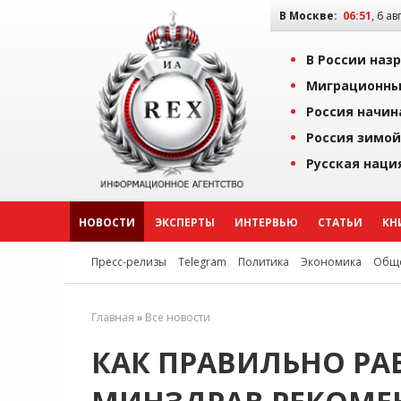
В Москве:
06:51
, 6 ав
В России наз
Миграционны
Россия начин
Россия зимой
Русская наци
НОВОСТИ
ЭКСПЕРТЫ
ИНТЕРВЬЮ
СТАТЬИ
КН
Пресс-релизы
Telegram
Политика
Экономика
Обще
Главная
»
Все новости
КАК ПРАВИЛЬНО РА