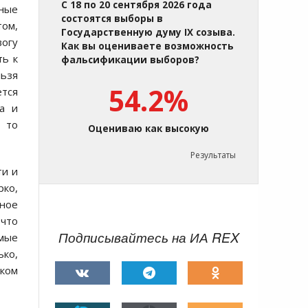
С 18 по 20 сентября 2026 года
ьные
состоятся выборы в
том,
Государственную думу IX созыва.
вогу
Как вы оцениваете возможность
ть к
фальсификации выборов?
льзя
54.2%
ется
а и
, то
Оцениваю как высокую
Результаты
ти и
рко,
ное
что
Подписывайтесь на ИА REX
имые
ько,
ском