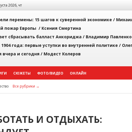
густа 2026, чт
рели перемены: 15 шагов к суверенной экономике /
Михаи
й пожар Европы /
Ксения Смертина
ает сбрасывать балласт Анкориджа /
Владимир Павленко
 1904 года: первые уступки во внутренней политике /
Оле
я вчера и сегодня /
Модест Колеров
ИГИ
СЮЖЕТЫ
ФОТО/ВИДЕО
ОНЛАЙН
ство
Все рубрики →
БОТАТЬ И ОТДЫХАТЬ: