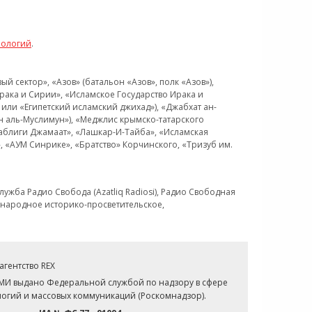
нологий
.
 сектор», «Азов» (батальон «Азов», полк «Азов»),
рака и Сирии», «Исламское Государство Ирака и
или «Египетский исламский джихад»), «Джабхат ан-
н аль-Муслимун»), «Меджлис крымско-татарского
Таблиги Джамаат», «Лашкар-И-Тайба», «Исламская
 «АУМ Синрике», «Братство» Корчинского, «Тризуб им.
ужба Радио Свобода (Azatliq Radiosi), Радио Свободная
ждународное историко-просветительское,
гентство REX
СМИ выдано Федеральной службой по надзору в сфере
огий и массовых коммуникаций (Роскомнадзор).