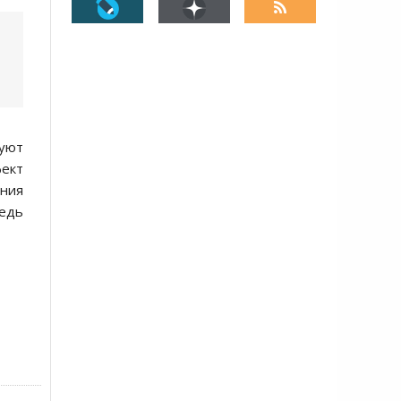
дуют
ект
ния
редь