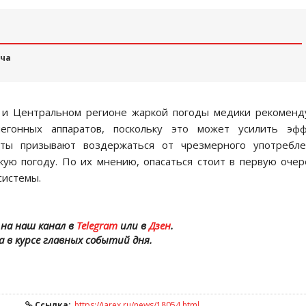
ача
и и Центральном регионе жаркой погоды медики рекомен
егонных аппаратов, поскольку это может усилить эфф
сты призывают воздержаться от чрезмерного употребле
кую погоду. По их мнению, опасаться стоит в первую оче
системы.
на наш канал в
Telegram
или в
Дзен
.
а в курсе главных событий дня.
Ссылка:
https://iarex.ru/news/18054.html