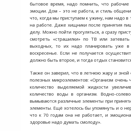
бытовое время, надо помнить, что рабочие
эмоции. Дом – это не работа, и стиль общен
что, когда мы приступаем к ужину, нам надо в
на работе. Даже хищники после принятия пищ
делу. Можно пойти прогуляться, а сразу прис
смотреть «страшилки» по ТВ или затевать 
выходных, то их надо планировать уже в
воскресенье. Если не получается осуществи
должно быть второе, и тогда отдых становитс
Также он заверил, что в летнюю жару и зной
полезных микроэлементов: «Организм очень ч
количество выделяемой жидкости увеличи
количество воды в организм. Водно-солев
вымываются различные элементы при приняти
элементы. Ещё хотелось бы упомянуть и о не
что к 70 годам она не работает, и эмоциона
здоровье надо думать смолоду».