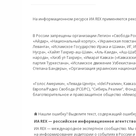
На информационном ресурсе ИА REX применяются рек
В России запрещены организации Легион «Свобода Росси
«Айдар», «Национальный корпус», «Украинская повстанч
Леванта», «Исламское Государство Ирака и Шама», ИГ,
Нусра», «Хайят Тахрир-аш-Шам», «Аль-Каида», «Аш-Шаб
народа», «Хизб ут-Тахрир», «Имарат Кавказ» («Кавказс
партия Туркестана», «Исламское движение Узбекистана
Степана Бандеры», «Организация украинских национал
«Голос Америки», «Левада-Центр», «Idel.Реалии», Кавка
Европа/Радио Свобода (PCE/PC), "Сибирь.Реалии", Фонд 
благотворительное и правозащитное общество «Мемор
Нашли ошибку? Выделите текст, содержащий ошибку
ИА REX — российское информационное агентство
ИА REX — международное экспертное сообщество. Мы
на информирование аудитории о событиях в России и