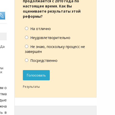
продолжается с 2010 года по
настоящее время. Как Вы
оцениваете результаты этой
реформы?
На отлично
Неудовлетворительно
ИДа
Не знаю, поскольку процесс не
завершён
Посредственно
ли
ах
Голосовать
Результаты
им о
итма
ждые
жна
ть в