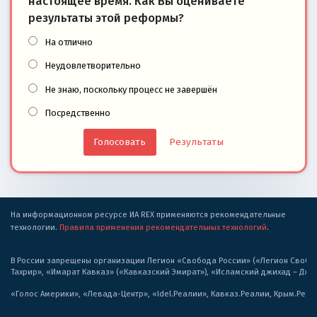
настоящее время. Как Вы оцениваете
результаты этой реформы?
На отлично
Неудовлетворительно
Не знаю, поскольку процесс не завершён
Посредственно
Результаты
На информационном ресурсе ИА REX применяются рекомендательные
технологии.
Правила применения рекомендательных технологий
.
В России запрещены организации Легион «Свобода России» («Легион Свобода
Тахрир», «Имарат Кавказ» («Кавказский Эмират»), «Исламский джихад – Дж
«Голос Америки», «Левада-Центр», «Idel.Реалии», Кавказ.Реалии, Крым.Реал