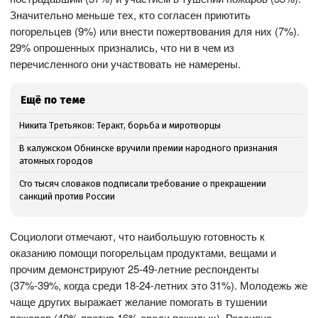
Значительно меньше тех, кто согласен приютить
погорельцев (9%) или внести пожертвования для них (7%).
29% опрошенных признались, что ни в чем из
перечисленного они участвовать не намерены.
Ещё по теме
Никита Третьяков: Теракт, борьба и миротворцы
В калужском Обнинске вручили премии народного признания
атомных городов
Сто тысяч словаков подписали требование о прекращении
санкций против России
Социологи отмечают, что наибольшую готовность к
оказанию помощи погорельцам продуктами, вещами и
прочим демонстрируют 25-49-летние респонденты
(37%-39%, когда среди 18-24-летних это 31%). Молодежь же
чаще других выражает желание помогать в тушении
пожаров (40% против 16% среди пожилых). Россияне