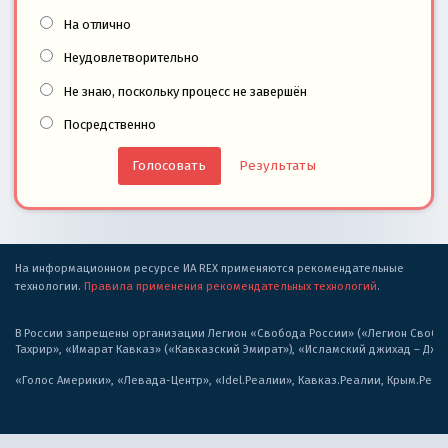
На отлично
Неудовлетворительно
Не знаю, поскольку процесс не завершён
Посредственно
Результаты
На информационном ресурсе ИА REX применяются рекомендательные
технологии.
Правила применения рекомендательных технологий
.
В России запрещены организации Легион «Свобода России» («Легион Свобода
Тахрир», «Имарат Кавказ» («Кавказский Эмират»), «Исламский джихад – Дж
«Голос Америки», «Левада-Центр», «Idel.Реалии», Кавказ.Реалии, Крым.Реал