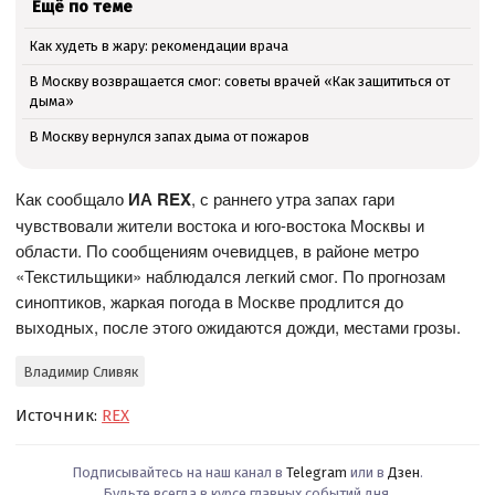
Ещё по теме
Как худеть в жару: рекомендации врача
В Москву возвращается смог: советы врачей «Как защититься от
дыма»
В Москву вернулся запах дыма от пожаров
Как сообщало
ИА REX
, с раннего утра запах гари
чувствовали жители востока и юго-востока Москвы и
области. По сообщениям очевидцев, в районе метро
«Текстильщики» наблюдался легкий смог. По прогнозам
синоптиков, жаркая погода в Москве продлится до
выходных, после этого ожидаются дожди, местами грозы.
Владимир Сливяк
Источник:
REX
Подписывайтесь на наш канал в
Telegram
или в
Дзен
.
Будьте всегда в курсе главных событий дня.