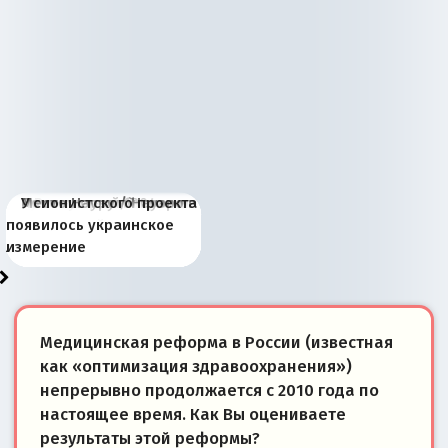
Киевская марионетка
В России назрели
Миграционный пожар
Россия начинает
Россия зимой 1904
Русская нация вчера и
Почему правый крах в
Место Науру / Науэро в
У сионистского проекта
Запада рассказала о
перемены: 15 шагов к
Европы
сбрасывать балласт
года: первые уступки во
сегодня
Варшаве не поможет её
современной истории
появилось украинское
«переобувании» хозяев
суверенной экономике
Анкориджа
внутренней политике
отношениям с Россией?
Южной Осетии
измерение
Медицинская реформа в России (известная
как «оптимизация здравоохранения»)
непрерывно продолжается с 2010 года по
настоящее время. Как Вы оцениваете
результаты этой реформы?