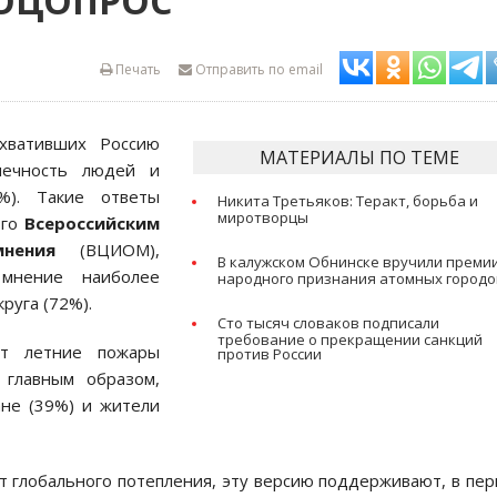
СОЦОПРОС
Печать
Отправить по email
хвативших Россию
МАТЕРИАЛЫ ПО ТЕМЕ
печность людей и
%). Такие ответы
Никита Третьяков: Теракт, борьба и
миротворцы
ого
Всероссийским
нения
(ВЦИОМ),
В калужском Обнинске вручили преми
мнение наиболее
народного признания атомных городо
руга (72%).
Сто тысяч словаков подписали
требование о прекращении санкций
ет летние пожары
против России
 главным образом,
ане (39%) и жители
т глобального потепления, эту версию поддерживают, в пе