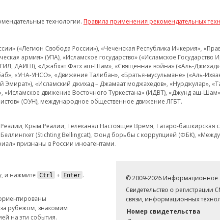
омендательные технологии.
Правила применения рекомендательных тех
и» («Легион Свобода России»), «Чеченская Республика Ичкерия», «Правый
еская армия» (УПА), «Исламское государство» («Исламское Государство И
 ИГИЛ, ДАИШ), «Джабхат Фатх аш-Шам», «Священная война» («Аль-Джихад» 
аб», «УНА-УНСО», «Движение Талибан», «Братья-мусульмане» («Аль-Ихва
кий Эмират»), «Исламский джихад – Джамаат моджахедов», «Нурджулар», «
», «Исламское движение Восточного Туркестана» (ИДВТ), «Джунд аш-Шам»,
истов» (ОУН), международное общественное движение ЛГБТ.
з.Реалии, Крым.Реалии, Телеканал Настоящее Время, Татаро-башкирская сл
Беллингкет (Stichting Bellingcat), Фонд борьбы с коррупцией (ФБК), «Ме
иал» признаны в России иноагентами.
, и нажмите
+
.
Ctrl
Enter
© 2009-2026 Информационное а
Свидетельство о регистрации 
 ориентированы
связи, информационных технол
 за рубежом, знакомим
Номер свидетельства
ей на эти события.