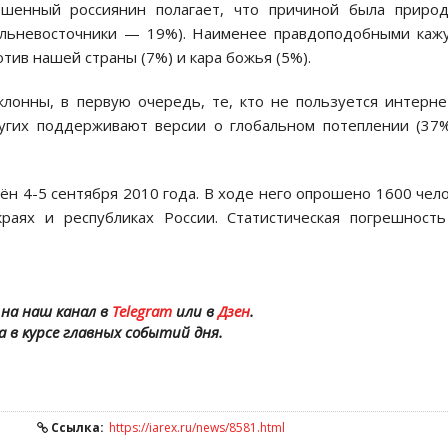
шенный россиянин полагает, что причиной была природ
дальневосточники — 19%). Наименее правдоподобными каж
тив нашей страны (7%) и кара божья (5%).
лонны, в первую очередь, те, кто не пользуется интерн
ругих поддерживают версии о глобальном потеплении (37
н 4-5 сентября 2010 года. В ходе него опрошено 1600 чел
краях и республиках России. Статистическая погрешност
на наш канал в
Telegram
или в
Дзен
.
а в курсе главных событий дня.
Ссылка:
https://iarex.ru/news/8581.html