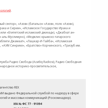
нологий
.
 сектор», «Азов» (батальон «Азов», полк «Азов»),
рака и Сирии», «Исламское Государство Ирака и
или «Египетский исламский джихад»), «Джабхат ан-
н аль-Муслимун»), «Меджлис крымско-татарского
Таблиги Джамаат», «Лашкар-И-Тайба», «Исламская
 «АУМ Синрике», «Братство» Корчинского, «Тризуб им.
ужба Радио Свобода (Azatliq Radiosi), Радио Свободная
ждународное историко-просветительское,
гентство REX
СМИ выдано Федеральной службой по надзору в сфере
огий и массовых коммуникаций (Роскомнадзор).
ИА № ФС 77 - 91094