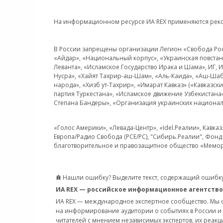
На информационном ресурсе ИА REX применяются рек
В России запрещены организации Легион «Свобода Росси
«Айдар», «Национальный корпус», «Украинская повстанч
Леванта», «Исламское Государство Ирака и Шама», ИГ,
Нусра», «Хайят Тахрир-аш-Шам», «Аль-Каида», «Аш-Шаб
народа», «Хизб ут-Тахрир», «Имарат Кавказ» («Кавказс
партия Туркестана», «Исламское движение Узбекистана
Степана Бандеры», «Организация украинских национал
«Голос Америки», «Левада-Центр», «Idel.Реалии», Кавка
Европа/Радио Свобода (PCE/PC), "Сибирь.Реалии", Фонд 
благотворительное и правозащитное общество «Мемор
Нашли ошибку? Выделите текст, содержащий ошибку
ИА REX — российское информационное агентство
ИА REX — международное экспертное сообщество. Мы
на информирование аудитории о событиях в России и
читателей с мнением независимых экспертов, их реакци