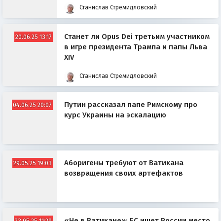
Станислав Стремидловский
Станет ли Opus Dei третьим участником
20.06.25 13:17
в игре президента Трампа и папы Льва
XIV
Станислав Стремидловский
Путин рассказал папе Римскому про
04.06.25 20:07
курс Украины на эскалацию
Аборигены требуют от Ватикана
29.05.25 19:03
возвращения своих артефактов
«Не в Ватикане»: ЕС ищет России место
23.05.25 11:29