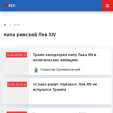
REX
» Теги
папа римский Лев XIV
Трамп заподозрил папу Льва XIV в
14.04.26 08:32
политических амбициях
Станислав Стремидловский
«Слово ранит глубоко»: Лев XIV не
13.04.26 14:41
испугался Трампа