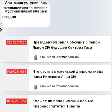
Анатомия уступки: как
Россия потеряла лучшие
Большевики
Июньская жара в
Киевская марионетка
В России назрели
Миграционный пожар
Россия начинает
Россия зимой 1904
Русская нация вчера и
рыбопромысловые
отличаются от «Яблока»
Европе и озоновые
Запада рассказала о
перемены: 15 шагов к
Европы
сбрасывать балласт
года: первые уступки во
сегодня
районы Баренцева
тем, что они -
дыры
«переобувании» хозяев
суверенной экономике
Анкориджа
внутренней политике
моря
победители
Президент Израиля обсудит с папой
03.09.25 15:06
Львом XIV будущее Сектора Газа
Станислав Стремидловский
Что стоит за «женской дипломатией»
02.07.25 16:33
папы Римского Льва XIV
Станислав Стремидловский
Сможет ли папа Римский Лев XIV
30.06.25 09:57
«перевоспитать» Трампа