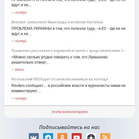
ждут и не…
—
ovintpl
Венгрия: символизм Вишеграда и иллюзия бастиона
ПРОБЛЕМА УКРАИНЫ в том, что полезла туда, - в ЕС - где ее не
ждут и не…
—
ovintpl
Лукашенко рассказал о недавней встрече с представителями Зеленског
=Можно сколько угодно говорить о том, что Лукашенко
решительно отверг…
—
timev
Московский НПЗ будет остановлен минимум на полгода
Reuters сообщает.... а российские власти и журналисты никак не
комментируют…
—
ovintpl
лента комментариев
Подписывайтесь на нас