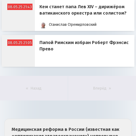
Кем станет папа Лев XIV – дирижёром
08.05.25 21:43
ватиканского оркестра или солистом?
Станислав Стремидловский
Папой Римским избран Роберт Фрэнсис
08.05.25 21:05
Прево
Назад
Вперёд
Медицинская реформа в России (известная как
«оптимизация здравоохранения») непрерывно