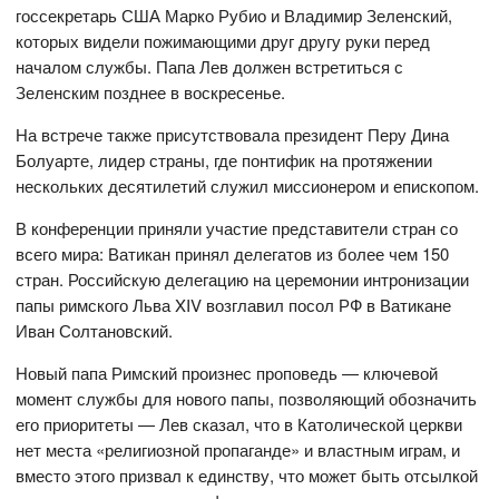
госсекретарь США Марко Рубио и Владимир Зеленский,
которых видели пожимающими друг другу руки перед
началом службы. Папа Лев должен встретиться с
Зеленским позднее в воскресенье.
На встрече также присутствовала президент Перу Дина
Болуарте, лидер страны, где понтифик на протяжении
нескольких десятилетий служил миссионером и епископом.
В конференции приняли участие представители стран со
всего мира: Ватикан принял делегатов из более чем 150
стран. Российскую делегацию на церемонии интронизации
папы римского Льва XIV возглавил посол РФ в Ватикане
Иван Солтановский.
Новый папа Римский произнес проповедь — ключевой
момент службы для нового папы, позволяющий обозначить
его приоритеты — Лев сказал, что в Католической церкви
нет места «религиозной пропаганде» и властным играм, и
вместо этого призвал к единству, что может быть отсылкой