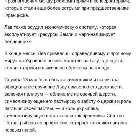
к разногласиям между реформаторами и консерваторами,
которые стали еще более острыми при предшественнике
Франциске.
Лев также осудил экономическую систему, которая
эксплуатирует «ресурсы Земли и маргинализирует
беднейших».
В конце мессы Лев призвал к «справедливому и прочному
миру» на Украине и вознес молитвы за Газу, где «дети,
семьи, старики и выжившие обречены на голод».
Служба 18 мая была богата символикой и включала
официальное вручение Льву символов его должности,
включая паллиум — облачение из овечьей шерсти,
символизирующее его пастырскую заботу о церкви и роль
пастыря своей паствы, — и кольцо рыбака,
символизирующее власть папы как преемника Святого
Петра, рыбака по профессии, которого католики считают
первым папой.