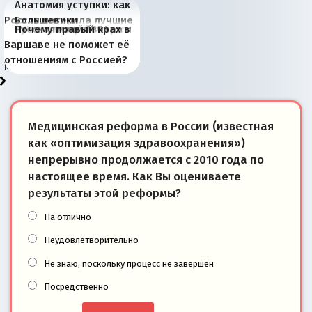
Анатомия уступки: как
Россия потеряла лучшие
Большевики
Киевская марионетка
В России назрели
Миграционный пожар
Россия начинает
Россия зимой 1904
Русская нация вчера и
Почему правый крах в
рыбопромысловые
отличаются от «Яблока»
Запада рассказала о
перемены: 15 шагов к
Европы
сбрасывать балласт
года: первые уступки во
сегодня
Варшаве не поможет её
районы Баренцева
тем, что они -
«переобувании» хозяев
суверенной экономике
Анкориджа
внутренней политике
отношениям с Россией?
моря
победители
Медицинская реформа в России (известная
как «оптимизация здравоохранения»)
непрерывно продолжается с 2010 года по
настоящее время. Как Вы оцениваете
результаты этой реформы?
На отлично
Неудовлетворительно
Не знаю, поскольку процесс не завершён
Посредственно