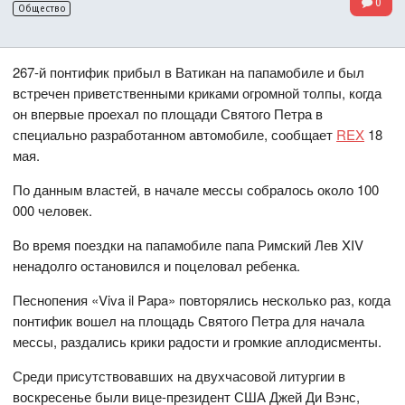
0
Общество
267-й понтифик прибыл в Ватикан на папамобиле и был
встречен приветственными криками огромной толпы, когда
он впервые проехал по площади Святого Петра в
специально разработанном автомобиле, сообщает
REX
18
мая.
По данным властей, в начале мессы собралось около 100
000 человек.
Во время поездки на папамобиле папа Римский Лев XIV
ненадолго остановился и поцеловал ребенка.
Песнопения «Viva il Papa» повторялись несколько раз, когда
понтифик вошел на площадь Святого Петра для начала
мессы, раздались крики радости и громкие аплодисменты.
Среди присутствовавших на двухчасовой литургии в
воскресенье были вице-президент США Джей Ди Вэнс,