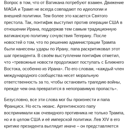
Вопрос в том, что от Ватикана потребуют взамен. Движение
MAGA и Трамп не всегда совпадают по идеологии и
внешней политики. Тем более это касается Святого
престола. Так, понтифик выступил против операции США в
отношении Ирана, поддержав тем самым традиционную
ватиканскую политику сочувствия Тегерану. После
новостей о том, что по решению администрации Трампа
были нанесены удары по Ирану, папа раскритиковал этот
шаг президента. В своём выступлении понтифик отметил,
что «тревожные новости продолжают поступать с Ближнего
Востока, особенно из Ирана». По его словам, «каждый член
международного сообщества несет моральную
ответственность за то, чтобы остановить трагедию войны,
прежде чем она превратится в непоправимую пропасть».
Безусловно, все эти слова мог бы произнести и папа
Франциск. Но есть нюанс. Аргентинского папу
воспринимали как очевидного противника не только Трампа,
но и в целом США и её имперской политики. Лев XIV в его
критике президента выглядит иначе – он представляется