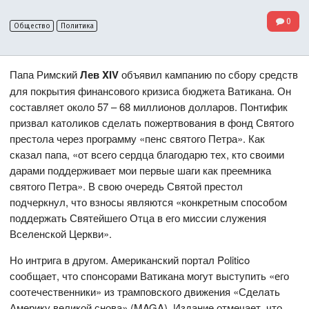
0
Общество
Политика
Папа Римский
Лев
XIV
объявил кампанию по сбору средств
для покрытия финансового кризиса бюджета Ватикана. Он
составляет около 57 – 68 миллионов долларов. Понтифик
призвал католиков сделать пожертвования в фонд Святого
престола через программу «пенс святого Петра». Как
сказал папа, «от всего сердца благодарю тех, кто своими
дарами поддерживает мои первые шаги как преемника
святого Петра». В свою очередь Святой престол
подчеркнул, что взносы являются «конкретным способом
поддержать Святейшего Отца в его миссии служения
Вселенской Церкви».
Но интрига в другом. Американский портал Politico
сообщает, что спонсорами Ватикана могут выступить «его
соотечественники» из трамповского движения «Сделать
Америку великой снова» (MAGA). Издание отмечает, что