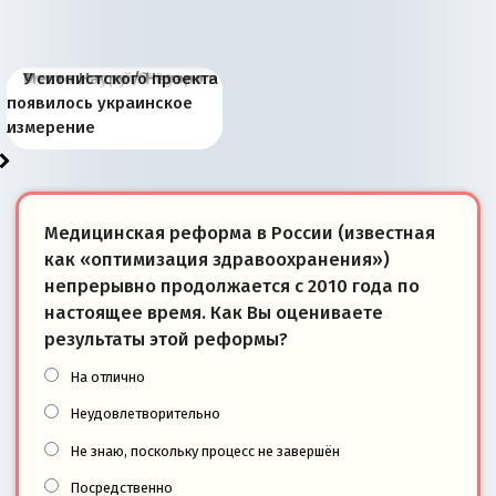
Киевская марионетка
В России назрели
Миграционный пожар
Россия начинает
Россия зимой 1904
Русская нация вчера и
Почему правый крах в
Место Науру / Науэро в
У сионистского проекта
Запада рассказала о
перемены: 15 шагов к
Европы
сбрасывать балласт
года: первые уступки во
сегодня
Варшаве не поможет её
современной истории
появилось украинское
«переобувании» хозяев
суверенной экономике
Анкориджа
внутренней политике
отношениям с Россией?
Южной Осетии
измерение
Медицинская реформа в России (известная
как «оптимизация здравоохранения»)
непрерывно продолжается с 2010 года по
настоящее время. Как Вы оцениваете
результаты этой реформы?
На отлично
Неудовлетворительно
Не знаю, поскольку процесс не завершён
Посредственно