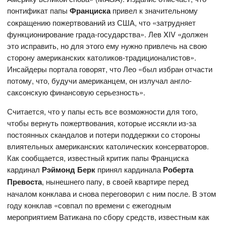
понтификат папы
Франциска
привел к значительному
сокращению пожертвований из США, что «затрудняет
функционирование града-государства». Лев XIV «должен
это исправить, но для этого ему нужно привлечь на свою
сторону американских католиков-традиционалистов».
Инсайдеры портала говорят, что Лео «был избран отчасти
потому, что, будучи американцем, он излучал англо-
саксонскую финансовую серьезность».
Считается, что у папы есть все возможности для того,
чтобы вернуть пожертвования, которые иссякли из-за
постоянных скандалов и потери поддержки со стороны
влиятельных американских католических консерваторов.
Как сообщается, известный критик папы Франциска
кардинал
Рэймонд
Берк
принял кардинала
Роберта
Превоста
, нынешнего папу, в своей квартире перед
началом конклава и снова переговорил с ним после. В этом
году конклав «совпал по времени с ежегодным
мероприятием Ватикана по сбору средств, известным как