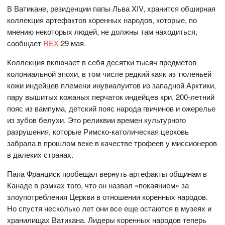
В Ватикане, резиденции папы Льва XIV, хранится обширная
коллекция артефактов коренных народов, которые, по
мнению некоторых людей, не должны там находиться,
сообщает
REX
29 мая.
Коллекция включает в себя десятки тысяч предметов
колониальной эпохи, в том числе редкий каяк из тюленьей
кожи индейцев племени инувиалуитов из западной Арктики,
пару вышитых кожаных перчаток индейцев кри, 200-летний
пояс из вампума, детский пояс народа гвичинов и ожерелье
из зубов белухи. Это реликвии времен культурного
разрушения, которые Римско-католическая церковь
забрала в прошлом веке в качестве трофеев у миссионеров
в далеких странах.
Папа Франциск пообещал вернуть артефакты общинам в
Канаде в рамках того, что он назвал «покаянием» за
злоупотребления Церкви в отношении коренных народов.
Но спустя несколько лет они все еще остаются в музеях и
хранилищах Ватикана. Лидеры коренных народов теперь