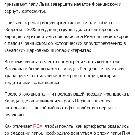
призывают папу Льва завершить начатое Франциском и
вернуть артефакты.
Призывы к репатриации артефактов начали набирать
обороты в 2022 году, когда группа делегатов коренных
народов, инуитов и метисов посетила Рим для переговоров
с папой Франциском об исторических злоупотреблениях в
канадских церковных школах-интернатах.
Во время визита делегаты осмотрели часть коллекции
Ватикана и были поражены, увидев бесценные реликвии,
хранящиеся за тысячи километров от общин, которые
когда-то ими пользовались.
После этого визита — и последующей поездки Франциска в
Канаду, где он извинился за роль Церкви в школах-
интернатах — покойный понтифик пообещал вернуть
реликвии.
Как отмечает
REX
, чтобы понять, как артефакты оказались
во владении папы, необходимо вернуться в эпоху папы Пия