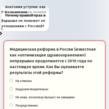
Анатомия уступки: как
Россия потеряла лучшие
Большевики
Киевская марионетка
В России назрели
Миграционный пожар
Россия начинает
Россия зимой 1904
Русская нация вчера и
Почему правый крах в
рыбопромысловые
отличаются от «Яблока»
Запада рассказала о
перемены: 15 шагов к
Европы
сбрасывать балласт
года: первые уступки во
сегодня
Варшаве не поможет её
районы Баренцева
тем, что они -
«переобувании» хозяев
суверенной экономике
Анкориджа
внутренней политике
отношениям с Россией?
моря
победители
Медицинская реформа в России (известная
как «оптимизация здравоохранения»)
непрерывно продолжается с 2010 года по
настоящее время. Как Вы оцениваете
результаты этой реформы?
На отлично
Неудовлетворительно
Не знаю, поскольку процесс не завершён
Посредственно