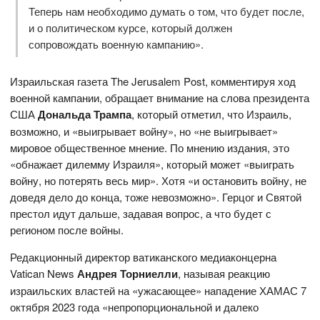
Теперь нам необходимо думать о том, что будет после,
и о политическом курсе, который должен
сопровождать военную кампанию».
Израильская газета The Jerusalem Post, комментируя ход
военной кампании, обращает внимание на слова президента
США
Дональда Трампа
, который отметил, что Израиль,
возможно, и «выигрывает войну», но «не выигрывает»
мировое общественное мнение. По мнению издания, это
«обнажает дилемму Израиля», который может «выиграть
войну, но потерять весь мир». Хотя «и остановить войну, не
доведя дело до конца, тоже невозможно». Герцог и Святой
престол идут дальше, задавая вопрос, а что будет с
регионом после войны.
Редакционный директор ватиканского медиаконцерна
Vatican News
Андрея Торниелли
, называя реакцию
израильских властей на «ужасающее» нападение ХАМАС 7
октября 2023 года «непропорциональной и далеко