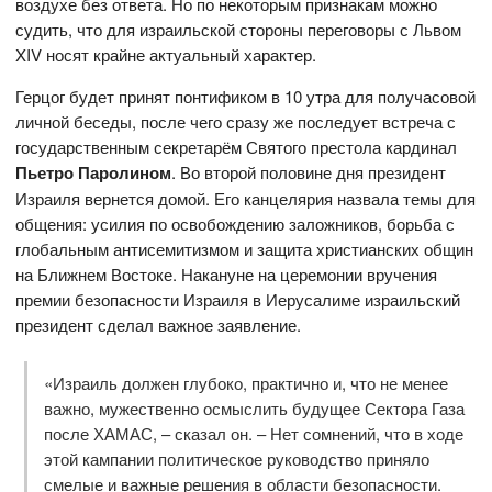
воздухе без ответа. Но по некоторым признакам можно
судить, что для израильской стороны переговоры с Львом
XIV носят крайне актуальный характер.
Герцог будет принят понтификом в 10 утра для получасовой
личной беседы, после чего сразу же последует встреча с
государственным секретарём Святого престола кардинал
Пьетро Паролином
. Во второй половине дня президент
Израиля вернется домой. Его канцелярия назвала темы для
общения: усилия по освобождению заложников, борьба с
глобальным антисемитизмом и защита христианских общин
на Ближнем Востоке. Накануне на церемонии вручения
премии безопасности Израиля в Иерусалиме израильский
президент сделал важное заявление.
«Израиль должен глубоко, практично и, что не менее
важно, мужественно осмыслить будущее Сектора Газа
после ХАМАС, – сказал он. – Нет сомнений, что в ходе
этой кампании политическое руководство приняло
смелые и важные решения в области безопасности.