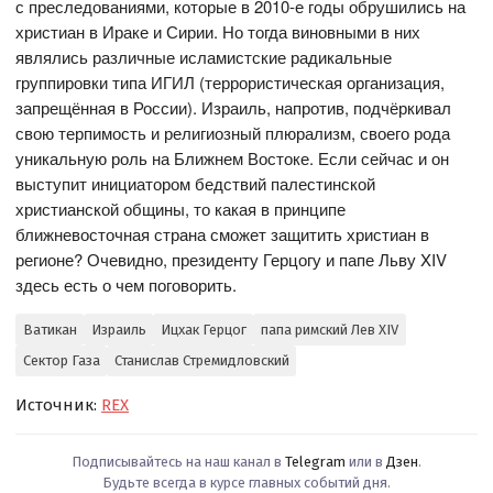
с преследованиями, которые в 2010-е годы обрушились на
христиан в Ираке и Сирии. Но тогда виновными в них
являлись различные исламистские радикальные
группировки типа ИГИЛ (террористическая организация,
запрещённая в России). Израиль, напротив, подчёркивал
свою терпимость и религиозный плюрализм, своего рода
уникальную роль на Ближнем Востоке. Если сейчас и он
выступит инициатором бедствий палестинской
христианской общины, то какая в принципе
ближневосточная страна сможет защитить христиан в
регионе? Очевидно, президенту Герцогу и папе Льву XIV
здесь есть о чем поговорить.
Ватикан
Израиль
Ицхак Герцог
папа римский Лев XIV
Сектор Газа
Станислав Стремидловский
Источник:
REX
Подписывайтесь на наш канал в
Telegram
или в
Дзен
.
Будьте всегда в курсе главных событий дня.