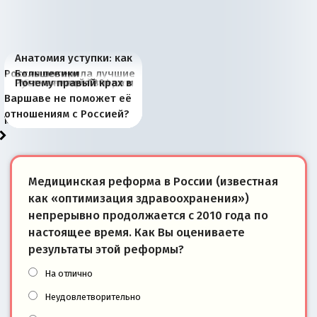
Анатомия уступки: как
Россия потеряла лучшие
Большевики
Киевская марионетка
В России назрели
Миграционный пожар
Россия начинает
Россия зимой 1904
Русская нация вчера и
Почему правый крах в
рыбопромысловые
отличаются от «Яблока»
Запада рассказала о
перемены: 15 шагов к
Европы
сбрасывать балласт
года: первые уступки во
сегодня
Варшаве не поможет её
районы Баренцева
тем, что они -
«переобувании» хозяев
суверенной экономике
Анкориджа
внутренней политике
отношениям с Россией?
моря
победители
Медицинская реформа в России (известная
как «оптимизация здравоохранения»)
непрерывно продолжается с 2010 года по
настоящее время. Как Вы оцениваете
результаты этой реформы?
На отлично
Неудовлетворительно