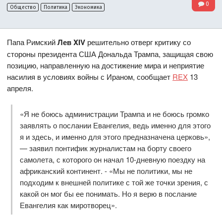
0
Общество
Политика
Экономика
Папа Римский
Лев XIV
решительно отверг критику со
стороны президента США Дональда Трампа, защищая свою
позицию, направленную на достижение мира и неприятие
насилия в условиях войны с Ираном, сообщает
REX
13
апреля.
«Я не боюсь администрации Трампа и не боюсь громко
заявлять о послании Евангелия, ведь именно для этого
я и здесь, и именно для этого предназначена церковь»,
— заявил понтифик журналистам на борту своего
самолета, с которого он начал 10-дневную поездку на
африканский континент. - «Мы не политики, мы не
подходим к внешней политике с той же точки зрения, с
какой он мог бы ее понимать. Но я верю в послание
Евангелия как миротворец».