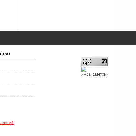
СТВО
нологий
.