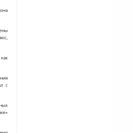
 она
рены
юс,
как
ения
л с
ных
чке»
ремя