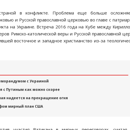
 страной в конфликте. Проблема еще больше осложняе
овью и Русской православной церковью во главе с патриа
кта на Украине. Встреча 2016 года на Кубе между Кирилл
еров Римско-католической веры и Русской православной це
ившей восточное и западное христианство из-за теологиче
меморандумом с Украиной
ся с Путиным как можно скорее
мая надеется на прекращение огня
ффом мирный план США
отив участия Ватикана в мирных переговорах, считая 