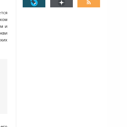
тся
рхом
ом и
ркви
ских
его