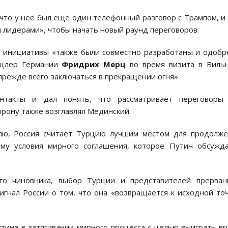
что у нее был еще один телефонный разговор с Трампом, и
 лидерами», чтобы начать новый раунд переговоров.
е инициативы «также были совместно разработаны и одоб
анцлер Германии
Фридрих Мерц
во время визита в Вильн
режде всего заключаться в прекращении огня».
нтакты и дал понять, что рассматривает переговоры 
рону также возглавлял Мединский.
млю, Россия считает Турцию лучшим местом для продолж
му условия мирного соглашения, которое Путин обсужда
ого чиновника, выбор Турции и представителей прерван
игнал России о том, что она «возвращается к исходной то
тина в затягивании мирного процесса с целью выиграть в