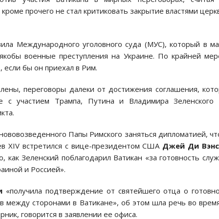
 кроме прочего не стал критиковать закрытие властями церк
вила Международного уголовного суда (МУС), который в м
якобы военные преступления на Украине. По крайней мер
 если бы он приехал в Рим.
олены, переговоры далеки от достижения соглашения, кот
е с участием Трампа, Путина и Владимира Зеленского 
кта.
 нововозведенного Папы Римского заняться дипломатией, ч
ев XIV встретился с вице-президентом США
Джей Ди Вэн
, как Зеленский поблагодарил Ватикан «за готовность слу
аиной и Россией».
и
«получила подтверждение от святейшего отца о готовн
 между сторонами в Ватикане», об этом шла речь во врем
рник, говорится в заявлении ее офиса.