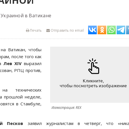
РАИНОЙ
с Украиной в Ватикане
Печать
Отправить по email
на Ватикан, чтобы
рам, после того как
а
Лев XIV
выразил
сован, РПЦ против,
 на технических
на прошлой неделе,
овятся в Стамбуле,
Иллюстрация: REX
й Песков
заявил журналистам в четверг, что «ника