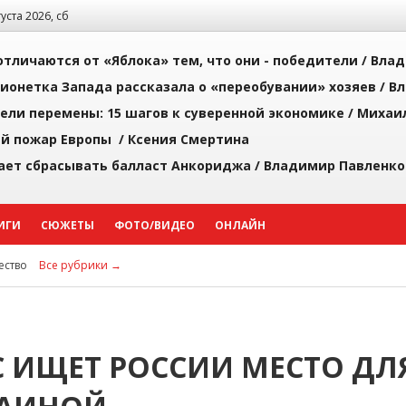
густа 2026, сб
тличаются от «Яблока» тем, что они - победители /
Влад
ионетка Запада рассказала о «переобувании» хозяев /
Вл
рели перемены: 15 шагов к суверенной экономике /
Михаи
й пожар Европы /
Ксения Смертина
ает сбрасывать балласт Анкориджа /
Владимир Павленко
ИГИ
СЮЖЕТЫ
ФОТО/ВИДЕО
ОНЛАЙН
ство
Все рубрики →
ЕС ИЩЕТ РОССИИ МЕСТО ДЛ