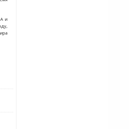
ША и
оду,
мира