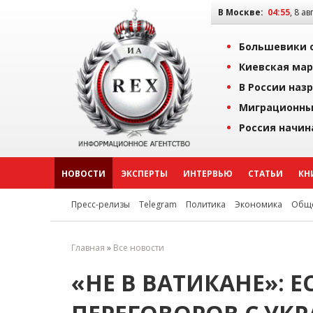
В Москве:
04:55
, 8 ав
Большевики о
Киевская мар
В России наз
Миграционны
Россия начин
НОВОСТИ
ЭКСПЕРТЫ
ИНТЕРВЬЮ
СТАТЬИ
КН
Пресс-релизы
Telegram
Политика
Экономика
Обще
Главная
»
Все новости
«НЕ В ВАТИКАНЕ»: 