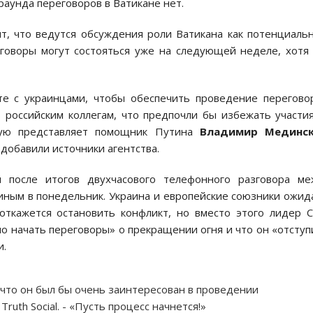
аунда переговоров в Ватикане нет.
т, что ведутся обсуждения роли Ватикана как потенциаль
еговоры могут состояться уже на следующей неделе, хотя
те с украинцами, чтобы обеспечить проведение перегово
 российским коллегам, что предпочли бы избежать участи
орую представляет помощник Путина
Владимир Мединс
добавили источники агентства.
я после итогов двухчасового телефонного разговора м
ым в понедельник. Украина и европейские союзники ожид
 откажется остановить конфликт, но вместо этого лидер
о начать переговоры» о прекращении огня и что он «отступ
и.
 что он был бы очень заинтересован в проведении
ruth Social. - «Пусть процесс начнется!»