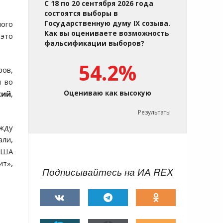
С 18 по 20 сентября 2026 года
состоятся выборы в
ного
Государственную думу IX созыва.
Как вы оцениваете возможность
 это
фальсификации выборов?
54.2%
ров,
я во
кий
,
Оцениваю как высокую
Результаты
ежду
али,
 США
ит»,
Подписывайтесь на ИА REX