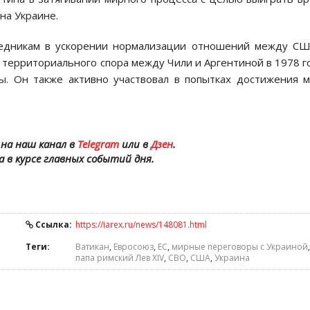
на Украине.
редникам в ускорении нормализации отношений между С
 территориального спора между Чили и Аргентиной в 1978 г
ы. Он также активно участвовал в попытках достижения 
на наш канал в
Telegram
или в
Дзен
.
а в курсе главных событий дня.
Ссылка:
https://iarex.ru/news/148081.html
Теги:
Ватикан
,
Евросоюз
,
ЕС
,
мирные переговоры с Украиной
,
папа римский Лев XIV
,
СВО
,
США
,
Украина