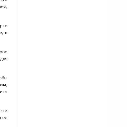
вей,
арте
е, в
орое
для
тобы
сом
,
жить
ости
я ее