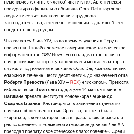
нуменариев (элитных членов) института». Аргентинская
прокуратура официально обвинила Opus Dei в торговле
людьми и серьезных нарушениях трудового
законодательства, а четверо священников должны были
предстать перед судом.
Что касается Льва XIV, то во время служения в Перу в
провинции Чиклайо, замечает американское католическое
информагентство OSV News, «он наладил отношения со
священниками, которых унаследовал и многие из которых
служили под началом епископов Opus Dei, возглавлявших
епархию в течение шести десятилетий, до назначения отца
Роберта Превоста
(Льва XIV –
REX
)
епископом». Превоста
избрали папой 8 мая сего года, а уже 14 мая он принял в
Ватикане прелата института монсеньора
Фернандо
Окариса Бранья
. Как говорится в заявлении отдела по
связям с общественностью Opus Dei, встреча была
«короткой, в ходе которой папа выразил свою близость и
расположение». В «семейной атмосфере доверия Лев XIV
преподал прелату своё отеческое благословение». Среди