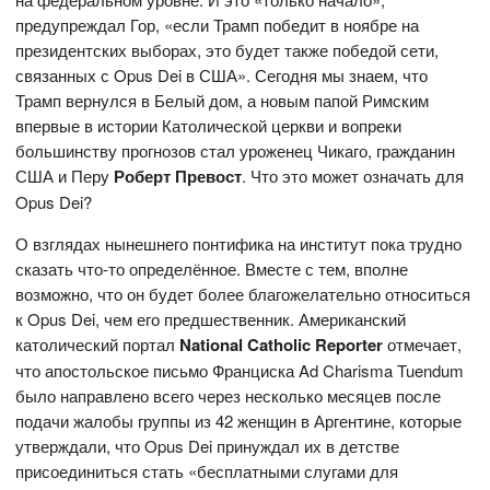
предупреждал Гор, «если Трамп победит в ноябре на
президентских выборах, это будет также победой сети,
связанных с Opus Dei в США». Сегодня мы знаем, что
Трамп вернулся в Белый дом, а новым папой Римским
впервые в истории Католической церкви и вопреки
большинству прогнозов стал уроженец Чикаго, гражданин
США и Перу
Роберт Превост
. Что это может означать для
Opus Dei?
О взглядах нынешнего понтифика на институт пока трудно
сказать что-то определённое. Вместе с тем, вполне
возможно, что он будет более благожелательно относиться
к Opus Dei, чем его предшественник. Американский
католический портал
National Catholic Reporter
отмечает,
что апостольское письмо Франциска Ad Charisma Tuendum
было направлено всего через несколько месяцев после
подачи жалобы группы из 42 женщин в Аргентине, которые
утверждали, что Opus Dei принуждал их в детстве
присоединиться стать «бесплатными слугами для