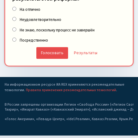
На отлично
Неудовлетворительно
Не знаю, поскольку процесс не завершён
Посредственно
Результаты
На информационном ресурсе ИА REX применяются рекомендательные
технологии.
Правила применения рекомендательных технологий
.
В России запрещены организации Легион «Свобода России» («Легион Свобода
Тахрир», «Имарат Кавказ» («Кавказский Эмират»), «Исламский джихад – Дж
«Голос Америки», «Левада-Центр», «Idel.Реалии», Кавказ.Реалии, Крым.Реал