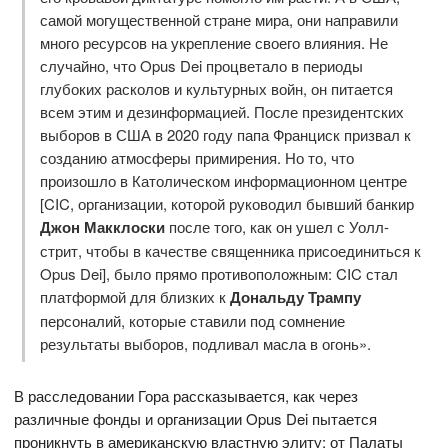
самой могущественной стране мира, они направили
много ресурсов на укрепление своего влияния. Не
случайно, что Opus Dei процветало в периоды
глубоких расколов и культурных войн, он питается
всем этим и дезинформацией. После президентских
выборов в США в 2020 году папа Франциск призвал к
созданию атмосферы примирения. Но то, что
произошло в Католическом информационном центре
[CIC, организации, которой руководил бывший банкир
Джон Макклоски
после того, как он ушел с Уолл-
стрит, чтобы в качестве священника присоединиться к
Opus Dei], было прямо противоположным: CIC стал
платформой для близких к
Дональду Трампу
персоналий, которые ставили под сомнение
результаты выборов, подливал масла в огонь».
В расследовании Гора рассказывается, как через
различные фонды и организации Opus Dei пытается
проникнуть в американскую властную элиту: от Палаты