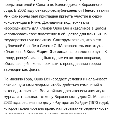
представителей и Сената до Белого дома и Верховного
суда. В 2002 году сенатор-республиканец от Пенсильвании
Рик Санторум
был приглашен принять участие в серии
конференций в Риме. Докладчики подчеркивали
необходимость для членов Opus Dei и католиков в целом
использовать свое положение в обществе для влияния на
государственную политику. Санторум заявил, что в его
публичной борьбе в Сенате США основатель института
«блаженный
Хосе Мария Эскрива
» направлял его путь. К
слову, республиканец был одним из авторов поправки,
обязывающей школы прекратить преподавание теории
эволюции как факта.
По мнению Гора, Opus Dei «создает условия и налаживает
связи с нужными людьми, чтобы добиться изменений в
законодательстве». Величайшим достижением института
журналист называет отмену Верховным судом США в июне
2022 года решения по делу «Роу против Уэйда» (1973 года),
которое гарантировало право на прерывание беременности
на федеральном уровне. И это «только начало»,