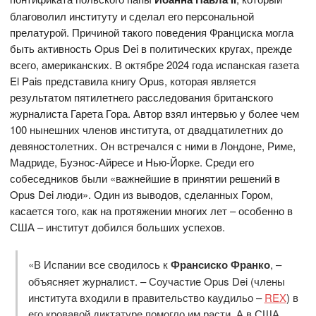
благоволил институту и сделал его персональной
прелатурой. Причиной такого поведения Франциска могла
быть активность Opus Dei в политических кругах, прежде
всего, американских. В октябре 2024 года испанская газета
El Pais представила книгу Opus, которая является
результатом пятилетнего расследования британского
журналиста Гарета Гора. Автор взял интервью у более чем
100 нынешних членов института, от двадцатилетних до
девяностолетних. Он встречался с ними в Лондоне, Риме,
Мадриде, Буэнос-Айресе и Нью-Йорке. Среди его
собеседников были «важнейшие в принятии решений в
Opus Dei люди». Один из выводов, сделанных Гором,
касается того, как на протяжении многих лет – особенно в
США – институт добился больших успехов.
«В Испании все сводилось к
Франсиско Франко
, –
объясняет журналист. – Соучастие Opus Dei (члены
института входили в правительство каудильо –
REX
) в
его кровавой диктатуре помогло им расти. А в США,