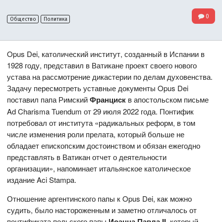
0
Общество
Политика
Opus Dei, католический институт, созданный в Испании в
1928 году, представил в Ватикане проект своего нового
устава на рассмотрение дикастерии по делам духовенства.
Задачу пересмотреть уставные документы Opus Dei
поставил папа Римский
Франциск
в апостольском письме
Ad Charisma Tuendum от 29 июля 2022 года. Понтифик
потребовал от института «радикальных реформ, в том
числе изменения роли прелата, который больше не
обладает епископским достоинством и обязан ежегодно
представлять в Ватикан отчет о деятельности
организации», напоминает итальянское католическое
издание Aci Stampa.
Отношение аргентинского папы к Opus Dei, как можно
судить, было настороженным и заметно отличалось от
понтификата польского папы
Иоанна Павла
II
, который