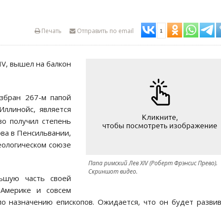
Печать
Отправить по email
1
IV, вышел на балкон
збран 267-м папой
Иллинойс, является
о получил степень
ва в Пенсильвании,
еологическом союзе
Папа римский Лев XIV (Роберт Фрэнсис Прево).
Скриншот видео.
ьшую часть своей
Америке и совсем
о назначению епископов. Ожидается, что он будет разви