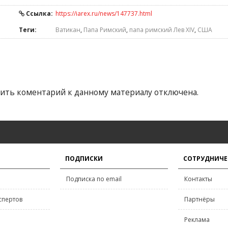
Ссылка:
https://iarex.ru/news/147737.html
Теги:
Ватикан
,
Папа Римский
,
папа римский Лев XIV
,
США
ить коментарий к данному материалу отключена.
ПОДПИСКИ
СОТРУДНИЧЕ
Подписка по email
Контакты
спертов
Партнёры
Реклама