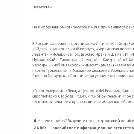
Казахстан
На информационном ресурсе ИА REX применяются рек
В России запрещены организации Легион «Свобода Росси
«Айдар», «Национальный корпус», «Украинская повстанч
Леванта», «Исламское Государство Ирака и Шама», ИГ,
Нусра», «Хайят Тахрир-аш-Шам», «Аль-Каида», «Аш-Шаб
народа», «Хизб ут-Тахрир», «Имарат Кавказ» («Кавказс
партия Туркестана», «Исламское движение Узбекистана
Степана Бандеры», «Организация украинских национал
«Голос Америки», «Левада-Центр», «Idel.Реалии», Кавка
Европа/Радио Свобода (PCE/PC), "Сибирь.Реалии", Фонд 
благотворительное и правозащитное общество «Мемор
Нашли ошибку? Выделите текст, содержащий ошибку
ИА REX — российское информационное агентство