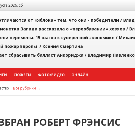
густа 2026, сб
тличаются от «Яблока» тем, что они - победители /
Влад
ионетка Запада рассказала о «переобувании» хозяев /
Вл
рели перемены: 15 шагов к суверенной экономике /
Михаи
й пожар Европы /
Ксения Смертина
ает сбрасывать балласт Анкориджа /
Владимир Павленко
ИГИ
СЮЖЕТЫ
ФОТО/ВИДЕО
ОНЛАЙН
ство
Все рубрики →
БРАН РОБЕРТ ФРЭНСИС