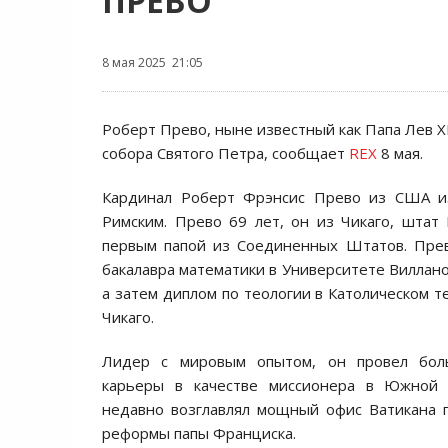
ПРЕВО
8 мая 2025 21:05
Роберт Прево, ныне известный как Папа Лев X
собора Святого Петра, сообщает
REX
8 мая.
Кардинал Роберт Фрэнсис Прево из США и
Римским. Прево 69 лет, он из Чикаго, штат 
первым папой из Соединенных Штатов. Прев
бакалавра математики в Университете Виллано
а затем диплом по теологии в Католическом т
Чикаго.
Лидер с мировым опытом, он провел бол
карьеры в качестве миссионера в Южной 
недавно возглавлял мощный офис Ватикана п
реформы папы Франциска.