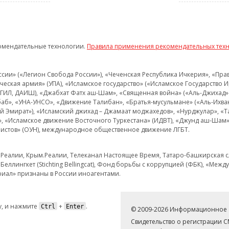
омендательные технологии.
Правила применения рекомендательных тех
и» («Легион Свобода России»), «Чеченская Республика Ичкерия», «Правый
еская армия» (УПА), «Исламское государство» («Исламское Государство И
 ИГИЛ, ДАИШ), «Джабхат Фатх аш-Шам», «Священная война» («Аль-Джихад» 
аб», «УНА-УНСО», «Движение Талибан», «Братья-мусульмане» («Аль-Ихва
кий Эмират»), «Исламский джихад – Джамаат моджахедов», «Нурджулар», «
», «Исламское движение Восточного Туркестана» (ИДВТ), «Джунд аш-Шам»,
истов» (ОУН), международное общественное движение ЛГБТ.
з.Реалии, Крым.Реалии, Телеканал Настоящее Время, Татаро-башкирская сл
Беллингкет (Stichting Bellingcat), Фонд борьбы с коррупцией (ФБК), «Ме
иал» признаны в России иноагентами.
, и нажмите
+
.
Ctrl
Enter
© 2009-2026 Информационное а
Свидетельство о регистрации 