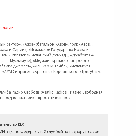
нологий
.
 сектор», «Азов» (батальон «Азов», полк «Азов»),
рака и Сирии», «Исламское Государство Ирака и
или «Египетский исламский джихад»), «Джабхат ан-
н аль-Муслимун»), «Меджлис крымско-татарского
Таблиги Джамаат», «Лашкар-И-Тайба», «Исламская
 «АУМ Синрике», «Братство» Корчинского, «Тризуб им.
ужба Радио Свобода (Azatliq Radiosi), Радио Свободная
ждународное историко-просветительское,
гентство REX
СМИ выдано Федеральной службой по надзору в сфере