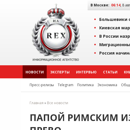
В Москве:
06:14
, 8 ав
Большевики о
Киевская мар
В России наз
Миграционны
Россия начин
НОВОСТИ
ЭКСПЕРТЫ
ИНТЕРВЬЮ
СТАТЬИ
КН
Пресс-релизы
Telegram
Политика
Экономика
Обще
Главная
»
Все новости
ПАПОЙ РИМСКИМ ИЗ