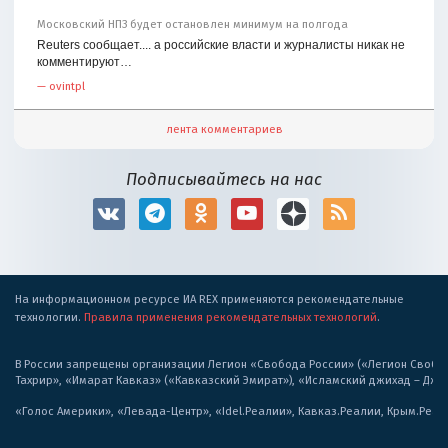
Московский НПЗ будет остановлен минимум на полгода
Reuters сообщает.... а российские власти и журналисты никак не
комментируют…
—
ovintpl
лента комментариев
Подписывайтесь на нас
На информационном ресурсе ИА REX применяются рекомендательные
технологии.
Правила применения рекомендательных технологий
.
В России запрещены организации Легион «Свобода России» («Легион Свобода
Тахрир», «Имарат Кавказ» («Кавказский Эмират»), «Исламский джихад – Дж
«Голос Америки», «Левада-Центр», «Idel.Реалии», Кавказ.Реалии, Крым.Реал