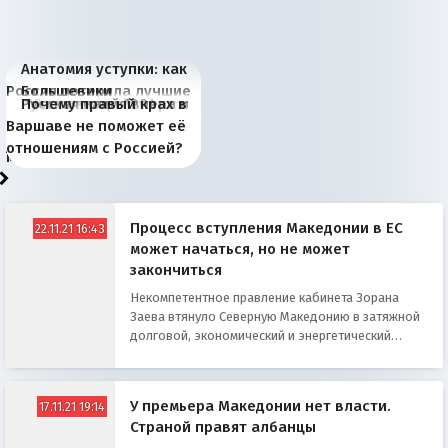
Анатомия уступки: как
Россия потеряла лучшие
Большевики
Киевская марионетка
В России назрели
Миграционный пожар
Россия начинает
Россия зимой 1904
Русская нация вчера и
Почему правый крах в
рыбопромысловые
отличаются от «Яблока»
Запада рассказала о
перемены: 15 шагов к
Европы
сбрасывать балласт
года: первые уступки во
сегодня
Варшаве не поможет её
районы Баренцева
тем, что они -
«переобувании» хозяев
суверенной экономике
Анкориджа
внутренней политике
отношениям с Россией?
моря
победители
Процесс вступления Македонии в ЕС
22.11.21 16:43
может начаться, но не может
закончиться
Некомпетентное правление кабинета Зорана
Заева втянуло Северную Македонию в затяжной
долговой, экономический и энергетический
кризис
У премьера Македонии нет власти.
17.11.21 19:14
Страной правят албанцы