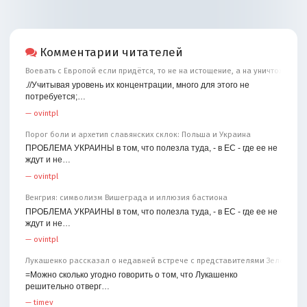
Комментарии читателей
Воевать с Европой если придётся, то не на истощение, а на уничтожение
.//Учитывая уровень их концентрации, много для этого не
потребуется;…
—
ovintpl
Порог боли и архетип славянских склок: Польша и Украина
ПРОБЛЕМА УКРАИНЫ в том, что полезла туда, - в ЕС - где ее не
ждут и не…
—
ovintpl
Венгрия: символизм Вишеграда и иллюзия бастиона
ПРОБЛЕМА УКРАИНЫ в том, что полезла туда, - в ЕС - где ее не
ждут и не…
—
ovintpl
Лукашенко рассказал о недавней встрече с представителями Зеленског
=Можно сколько угодно говорить о том, что Лукашенко
решительно отверг…
—
timev