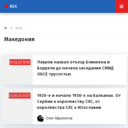
REX
» Теги
Македония
Лавров назвал отъезд Блинкена и
01.12.23 15:15
Борреля до начала заседания СМИД
ОБСЕ трусостью
1920-е и начало 1930-х на Балканах. От
03.10.23 01:17
Сербии к королевству СХС, от
королевства СХС к Югославии
Олег Айрапетов