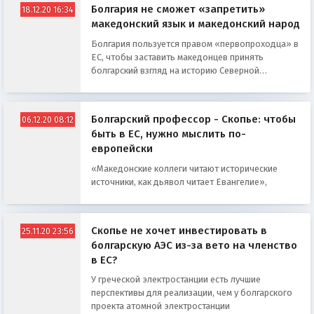
Болгария не сможет «запретить»
18.12.20 16:34
македонский язык и македонский народ
Болгария пользуется правом «первопроходца» в
ЕС, чтобы заставить македонцев принять
болгарский взгляд на историю Северной
Македонии
Болгарский профессор - Скопье: чтобы
06.12.20 08:12
быть в ЕС, нужно мыслить по-
европейски
«Македонские коллеги читают исторические
источники, как дьявол читает Евангелие»,
Скопье не хочет инвестировать в
25.11.20 23:56
болгарскую АЭС из-за вето на членство
в ЕС?
У греческой электростанции есть лучшие
перспективы для реализации, чем у болгарского
проекта атомной электростанции