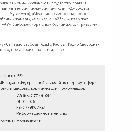
рака и Сирии», «Исламское Государство Ирака и
или «Египетский исламский джихад»), «Джабхат ан-
н аль-Муслимун»), «Меджлис крымско-татарского
Таблиги Джамаат», «Лашкар-И-Тайба», «Исламская
 «АУМ Синрике», «Братство» Корчинского, «Тризуб им.
ужба Радио Свобода (Azatliq Radiosi), Радио Свободная
ждународное историко-просветительское,
гентство REX
СМИ выдано Федеральной службой по надзору в сфере
огий и массовых коммуникаций (Роскомнадзор).
ИА № ФС 77 - 91094
01.04.2026
РЕКС / РЭКС / REX
Информационное агентство
держать информацию 18+