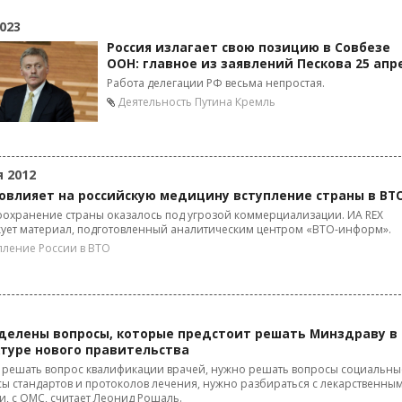
023
Россия излагает свою позицию в Совбезе
ООН: главное из заявлений Пескова 25 апр
Работа делегации РФ весьма непростая.
Деятельность Путина
Кремль
я 2012
повлияет на российскую медицину вступление страны в ВТ
охранение страны оказалось под угрозой коммерциализации. ИА REX
ует материал, подготовленный аналитическим центром «ВТО-информ».
пление России в ВТО
делены вопросы, которые предстоит решать Минздраву в
ктуре нового правительства
решать вопрос квалификации врачей, нужно решать вопросы социальны
ы стандартов и протоколов лечения, нужно разбираться с лекарственны
, с ОМС, считает Леонид Рошаль.