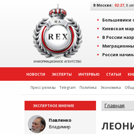
В Москве:
02:27
, 8 ав
Большевики о
Киевская мар
В России наз
Миграционны
Россия начин
НОВОСТИ
ЭКСПЕРТЫ
ИНТЕРВЬЮ
СТАТЬИ
КН
Пресс-релизы
Telegram
Политика
Экономика
Обще
Главная
ЭКСПЕРТНОЕ МНЕНИЕ
Павленко
ЛЕОН
Владимир