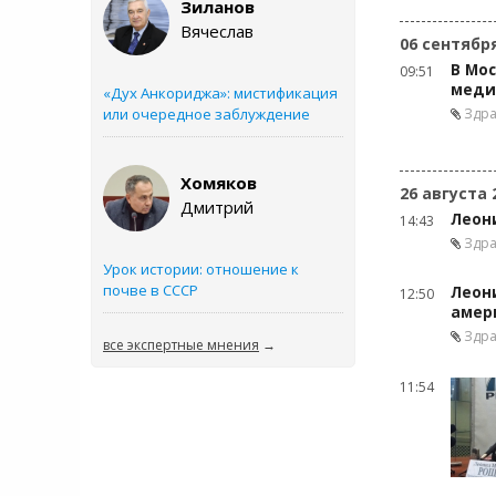
Зиланов
Вячеслав
06 сентябр
В Мо
09:51
меди
«Дух Анкориджа»: мистификация
или очередное заблуждение
Здр
Хомяков
26 августа 
Дмитрий
Леон
14:43
Здр
Урок истории: отношение к
почве в СССР
Леон
12:50
амер
Здр
все экспертные мнения
→
11:54