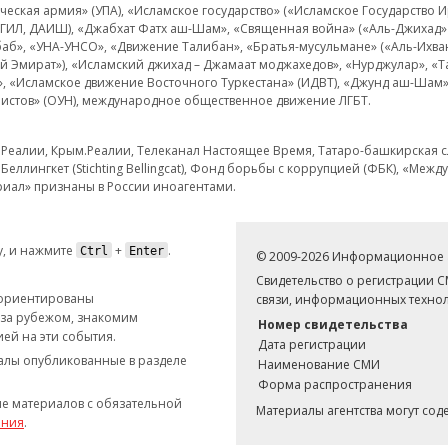
еская армия» (УПА), «Исламское государство» («Исламское Государство И
 ИГИЛ, ДАИШ), «Джабхат Фатх аш-Шам», «Священная война» («Аль-Джихад» 
аб», «УНА-УНСО», «Движение Талибан», «Братья-мусульмане» («Аль-Ихва
кий Эмират»), «Исламский джихад – Джамаат моджахедов», «Нурджулар», «
», «Исламское движение Восточного Туркестана» (ИДВТ), «Джунд аш-Шам»,
истов» (ОУН), международное общественное движение ЛГБТ.
з.Реалии, Крым.Реалии, Телеканал Настоящее Время, Татаро-башкирская сл
Беллингкет (Stichting Bellingcat), Фонд борьбы с коррупцией (ФБК), «Ме
иал» признаны в России иноагентами.
, и нажмите
+
.
Ctrl
Enter
© 2009-2026 Информационное а
Свидетельство о регистрации 
 ориентированы
связи, информационных технол
 за рубежом, знакомим
Номер свидетельства
ей на эти события.
Дата регистрации
иалы опубликованные в разделе
Наименование СМИ
Форма распространения
е материалов с обязательной
Материалы агентства могут со
ания
.