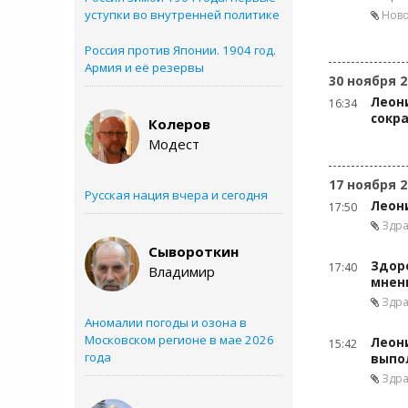
уступки во внутренней политике
Ново
Россия против Японии. 1904 год.
Армия и её резервы
30 ноября 2
Леон
16:34
сокр
Колеров
Модест
17 ноября 2
Русская нация вчера и сегодня
Леон
17:50
Здр
Сывороткин
Здор
17:40
Владимир
мнен
Здр
Аномалии погоды и озона в
Московском регионе в мае 2026
Леон
15:42
года
выпо
Здр