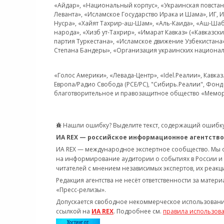
«Айдар», «Национальный корпус», «Украинская повстанч
Леванта», «Исламское Государство Ирака и Шама», ИГ,
Нусра», «Хайят Тахрир-аш-Шам», «Аль-Каида», «Аш-Шаб
народа», «Хизб ут-Тахрир», «Имарат Кавказ» («Кавказс
партия Туркестана», «Исламское движение Узбекистана
Степана Бандеры», «Организация украинских национал
«Голос Америки», «Левада-Центр», «Idel.Реалии», Кавка
Европа/Радио Свобода (PCE/PC), "Сибирь.Реалии", Фонд 
благотворительное и правозащитное общество «Мемор
Нашли ошибку? Выделите текст, содержащий ошибку
ИА REX — российское информационное агентство
ИА REX — международное экспертное сообщество. Мы
на информирование аудитории о событиях в России и
читателей с мнением независимых экспертов, их реакци
Редакция агентства не несёт ответственности за матер
«Пресс-релизы».
Допускается свободное некоммерческое использовани
ссылкой на
ИА REX
. Подробнее см.
правила использов