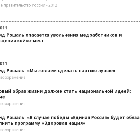
е правительство России - 2012
011
ид Рошаль опасается увольнения медработников и
ащения койко-мест
011
ид Рошаль: «Мы желаем сделать партию лучше»
авоохранение
овый образ жизни должен стать национальной идеей:
ие
авоохранение
ид Рошаль: «В случае победы «Единая Россия» будет обяз
лнить программу «Здоровая нация»
авоохранение