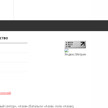
СТВО
нологий
.
 сектор», «Азов» (батальон «Азов», полк «Азов»),