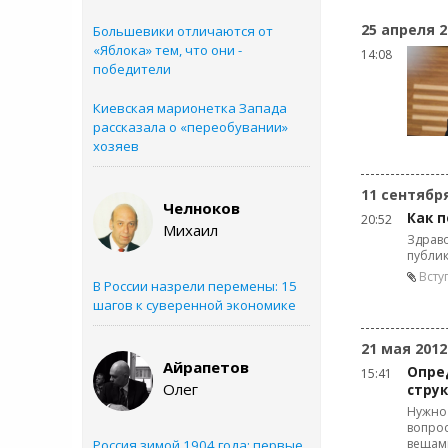
25 апреля 2
Большевики отличаются от
«Яблока» тем, что они -
14:08
победители
Киевская марионетка Запада
рассказала о «переобувании»
хозяев
11 сентябр
Челноков
Как 
20:52
Михаил
Здраво
публик
Всту
В России назрели перемены: 15
шагов к суверенной экономике
21 мая 2012
Айрапетов
Опре
15:41
Олег
стру
Нужно 
вопрос
вещами
Россия зимой 1904 года: первые