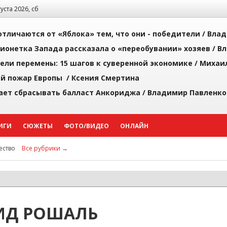
густа 2026, сб
тличаются от «Яблока» тем, что они - победители /
Влад
ионетка Запада рассказала о «переобувании» хозяев /
Вл
рели перемены: 15 шагов к суверенной экономике /
Михаи
й пожар Европы /
Ксения Смертина
ает сбрасывать балласт Анкориджа /
Владимир Павленко
ИГИ
СЮЖЕТЫ
ФОТО/ВИДЕО
ОНЛАЙН
ство
Все рубрики →
ИД РОШАЛЬ