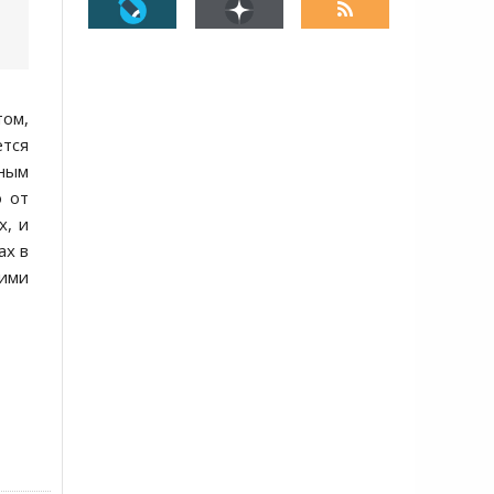
том,
тся
ным
о от
х, и
ах в
кими