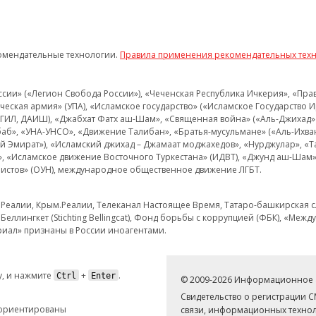
омендательные технологии.
Правила применения рекомендательных тех
и» («Легион Свобода России»), «Чеченская Республика Ичкерия», «Правый
еская армия» (УПА), «Исламское государство» («Исламское Государство И
 ИГИЛ, ДАИШ), «Джабхат Фатх аш-Шам», «Священная война» («Аль-Джихад» 
аб», «УНА-УНСО», «Движение Талибан», «Братья-мусульмане» («Аль-Ихва
кий Эмират»), «Исламский джихад – Джамаат моджахедов», «Нурджулар», «
», «Исламское движение Восточного Туркестана» (ИДВТ), «Джунд аш-Шам»,
истов» (ОУН), международное общественное движение ЛГБТ.
з.Реалии, Крым.Реалии, Телеканал Настоящее Время, Татаро-башкирская сл
Беллингкет (Stichting Bellingcat), Фонд борьбы с коррупцией (ФБК), «Ме
иал» признаны в России иноагентами.
, и нажмите
+
.
Ctrl
Enter
© 2009-2026 Информационное а
Свидетельство о регистрации 
 ориентированы
связи, информационных технол