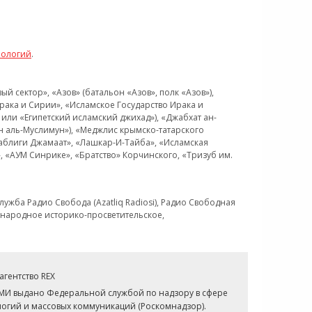
нологий
.
 сектор», «Азов» (батальон «Азов», полк «Азов»),
рака и Сирии», «Исламское Государство Ирака и
или «Египетский исламский джихад»), «Джабхат ан-
н аль-Муслимун»), «Меджлис крымско-татарского
Таблиги Джамаат», «Лашкар-И-Тайба», «Исламская
 «АУМ Синрике», «Братство» Корчинского, «Тризуб им.
ужба Радио Свобода (Azatliq Radiosi), Радио Свободная
ждународное историко-просветительское,
гентство REX
СМИ выдано Федеральной службой по надзору в сфере
огий и массовых коммуникаций (Роскомнадзор).