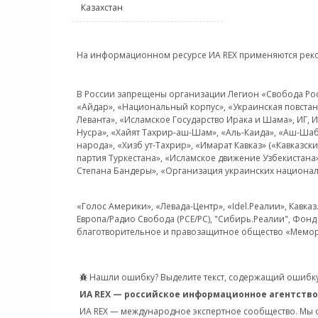
Казахстан
На информационном ресурсе ИА REX применяются рек
В России запрещены организации Легион «Свобода Росси
«Айдар», «Национальный корпус», «Украинская повстанч
Леванта», «Исламское Государство Ирака и Шама», ИГ,
Нусра», «Хайят Тахрир-аш-Шам», «Аль-Каида», «Аш-Шаб
народа», «Хизб ут-Тахрир», «Имарат Кавказ» («Кавказс
партия Туркестана», «Исламское движение Узбекистана
Степана Бандеры», «Организация украинских национал
«Голос Америки», «Левада-Центр», «Idel.Реалии», Кавка
Европа/Радио Свобода (PCE/PC), "Сибирь.Реалии", Фонд 
благотворительное и правозащитное общество «Мемор
Нашли ошибку? Выделите текст, содержащий ошибку
ИА REX — российское информационное агентство
ИА REX — международное экспертное сообщество. Мы