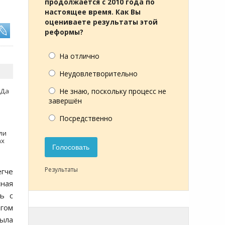
продолжается с 2010 года по
настоящее время. Как Вы
оцениваете результаты этой
реформы?
На отлично
Неудовлетворительно
ИДа
Не знаю, поскольку процесс не
завершён
Посредственно
ли
ах
Голосовать
Результаты
егче
сная
ть с
огом
была