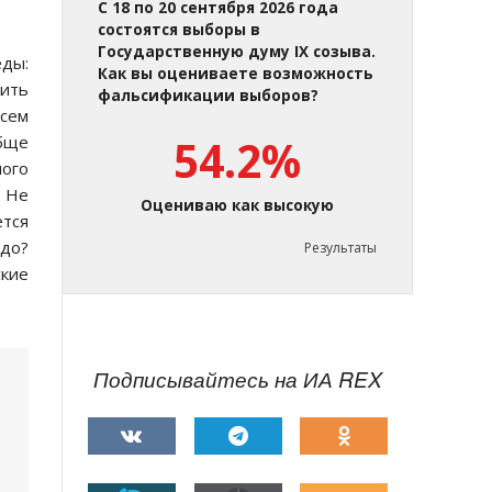
С 18 по 20 сентября 2026 года
состоятся выборы в
Государственную думу IX созыва.
еды:
Как вы оцениваете возможность
нить
фальсификации выборов?
всем
обще
54.2%
ого
? Не
Оцениваю как высокую
ется
адо?
Результаты
ские
Подписывайтесь на ИА REX