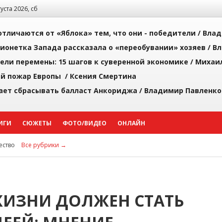
густа 2026, сб
тличаются от «Яблока» тем, что они - победители /
Влад
ионетка Запада рассказала о «переобувании» хозяев /
Вл
рели перемены: 15 шагов к суверенной экономике /
Михаи
й пожар Европы /
Ксения Смертина
ает сбрасывать балласт Анкориджа /
Владимир Павленко
ИГИ
СЮЖЕТЫ
ФОТО/ВИДЕО
ОНЛАЙН
ство
Все рубрики →
ЖИЗНИ ДОЛЖЕН СТАТЬ