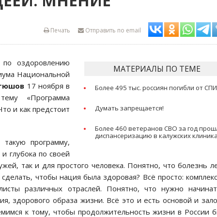
ЕЕЙ: МНЕНИЕ
Печать
Отправить по email
а по оздоровлению
МАТЕРИАЛЫ ПО ТЕМЕ
диума Национальной
стюшов
17 ноября в
Более 495 тыс. россиян погибли от СП
тему «Программа
Думать запрещается!
то и как предстоит
Более 460 ветеранов СВО за год прош
диспансеризацию в калужских клиник
 такую программу,
 и глубока по своей
ужей, так и для простого человека. Понятно, что болезнь л
сделать, чтобы нация была здоровая? Всё просто: комплек
листы различных отраслей. Понятно, что нужно начина
ия, здорового образа жизни. Всё это и есть основой и зал
емимся к тому, чтобы продолжительность жизни в России 