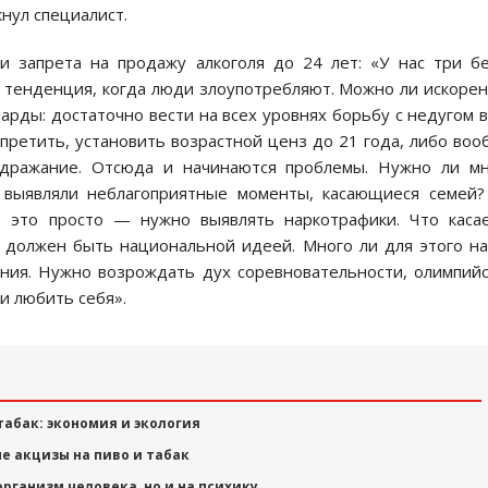
кнул специалист.
и запрета на продажу алкоголя до 24 лет: «У нас три б
ь тенденция, когда люди злоупотребляют. Можно ли искоре
арды: достаточно вести на всех уровнях борьбу с недугом 
претить, установить возрастной ценз до 21 года, либо во
дражание. Отсюда и начинаются проблемы. Нужно ли мн
 выявляли неблагоприятные моменты, касающиеся семей
 это просто — нужно выявлять наркотрафики. Что каса
н должен быть национальной идеей. Много ли для этого н
ения. Нужно возрождать дух соревновательности, олимпий
и любить себя».
табак: экономия и экология
ые акцизы на пиво и табак
организм человека, но и на психику