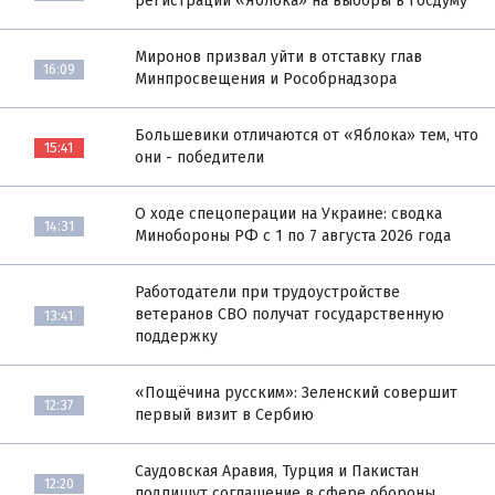
регистрации «Яблока» на выборы в Госдуму
Миронов призвал уйти в отставку глав
16:09
Минпросвещения и Рособрнадзора
Большевики отличаются от «Яблока» тем, что
15:41
они - победители
О ходе спецоперации на Украине: сводка
14:31
Минобороны РФ с 1 по 7 августа 2026 года
Работодатели при трудоустройстве
ветеранов СВО получат государственную
13:41
поддержку
«Пощёчина русским»: Зеленский совершит
12:37
первый визит в Сербию
Саудовская Аравия, Турция и Пакистан
12:20
подпишут соглашение в сфере обороны