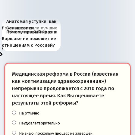
Анатомия уступки: как
Россия потеряла лучшие
Большевики
Киевская марионетка
В России назрели
Миграционный пожар
Россия начинает
Россия зимой 1904
Русская нация вчера и
Почему правый крах в
рыбопромысловые
отличаются от «Яблока»
Запада рассказала о
перемены: 15 шагов к
Европы
сбрасывать балласт
года: первые уступки во
сегодня
Варшаве не поможет её
районы Баренцева
тем, что они -
«переобувании» хозяев
суверенной экономике
Анкориджа
внутренней политике
отношениям с Россией?
моря
победители
Медицинская реформа в России (известная
как «оптимизация здравоохранения»)
непрерывно продолжается с 2010 года по
настоящее время. Как Вы оцениваете
результаты этой реформы?
На отлично
Неудовлетворительно
Не знаю, поскольку процесс не завершён