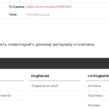
Ссылка:
https://iarex.ru/news/15946.html
Теги:
Леонид Рошаль
ить коментарий к данному материалу отключена.
ПОДПИСКИ
СОТРУДНИЧЕ
Подписка по email
Контакты
спертов
Партнёры
Реклама