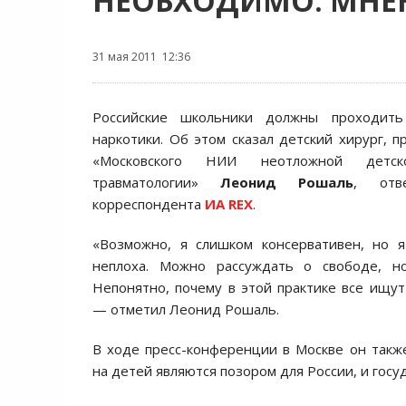
НЕОБХОДИМО: МНЕН
31 мая 2011 12:36
Российские школьники должны проходить
наркотики. Об этом сказал детский хирург, п
«Московского НИИ неотложной детс
травматологии»
Леонид Рошаль
, отв
корреспондента
ИА REX
.
«Возможно, я слишком консервативен, но я
неплоха. Можно рассуждать о свободе, н
Непонятно, почему в этой практике все ищут 
— отметил Леонид Рошаль.
В ходе пресс-конференции в Москве он также
на детей являются позором для России, и госу