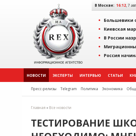
В Москве:
16:12
, 7 ав
Большевики о
Киевская мар
В России наз
Миграционны
Россия начин
НОВОСТИ
ЭКСПЕРТЫ
ИНТЕРВЬЮ
СТАТЬИ
КН
Пресс-релизы
Telegram
Политика
Экономика
Обще
Главная
»
Все новости
ТЕСТИРОВАНИЕ ШК