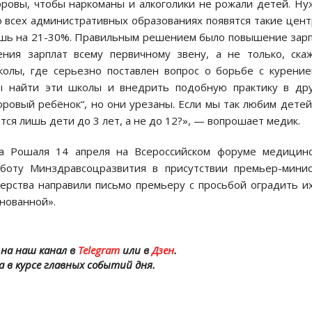
оровы, чтобы наркоманы и алкоголики не рожали детей. Н
о всех административных образованиях появятся такие цен
шь на 21-30%. Правильным решением было повышение зар
ия зарплат всему первичному звену, а не только, ска
колы, где серьезно поставлен вопрос о борьбе с курени
ы найти эти школы и внедрить подобную практику в дру
ровый ребёнок“, но они урезаны. Если мы так любим детей
ся лишь дети до 3 лет, а не до 12?», — вопрошает медик.
а Рошаля 14 апреля на Всероссийском форуме медицинс
аботу Минздравсоцразвития в присутствии премьер-мини
ерства направили письмо премьеру с просьбой оградить и
нованной».
на наш канал в
Telegram
или в
Дзен
.
а в курсе главных событий дня.