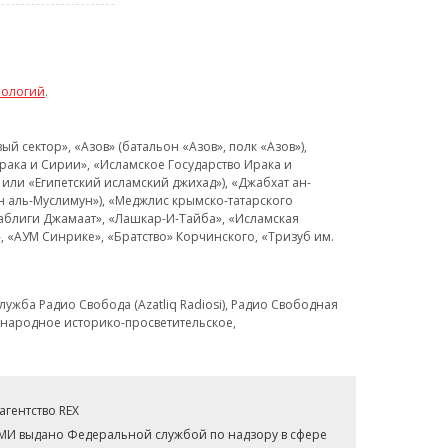
нологий
.
 сектор», «Азов» (батальон «Азов», полк «Азов»),
рака и Сирии», «Исламское Государство Ирака и
или «Египетский исламский джихад»), «Джабхат ан-
н аль-Муслимун»), «Меджлис крымско-татарского
Таблиги Джамаат», «Лашкар-И-Тайба», «Исламская
 «АУМ Синрике», «Братство» Корчинского, «Тризуб им.
ужба Радио Свобода (Azatliq Radiosi), Радио Свободная
ждународное историко-просветительское,
гентство REX
СМИ выдано Федеральной службой по надзору в сфере