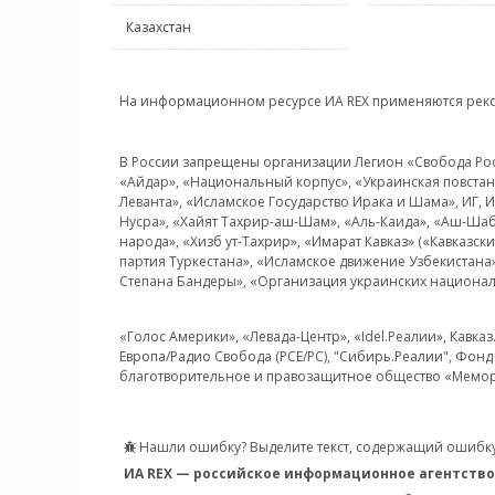
Казахстан
На информационном ресурсе ИА REX применяются рек
В России запрещены организации Легион «Свобода Росси
«Айдар», «Национальный корпус», «Украинская повстанч
Леванта», «Исламское Государство Ирака и Шама», ИГ,
Нусра», «Хайят Тахрир-аш-Шам», «Аль-Каида», «Аш-Шаб
народа», «Хизб ут-Тахрир», «Имарат Кавказ» («Кавказс
партия Туркестана», «Исламское движение Узбекистана
Степана Бандеры», «Организация украинских национал
«Голос Америки», «Левада-Центр», «Idel.Реалии», Кавка
Европа/Радио Свобода (PCE/PC), "Сибирь.Реалии", Фонд 
благотворительное и правозащитное общество «Мемор
Нашли ошибку? Выделите текст, содержащий ошибку
ИА REX — российское информационное агентство