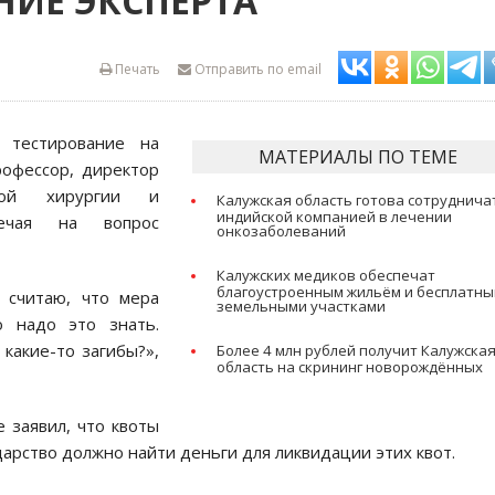
ИЕ ЭКСПЕРТА
Печать
Отправить по email
 тестирование на
МАТЕРИАЛЫ ПО ТЕМЕ
рофессор, директор
кой хирургии и
Калужская область готова сотруднича
индийской компанией в лечении
ечая на вопрос
онкозаболеваний
Калужских медиков обеспечат
благоустроенным жильём и бесплатн
 считаю, что мера
земельными участками
о надо это знать.
какие-то загибы?»,
Более 4 млн рублей получит Калужска
область на скрининг новорождённых
 заявил, что квоты
дарство должно найти деньги для ликвидации этих квот.