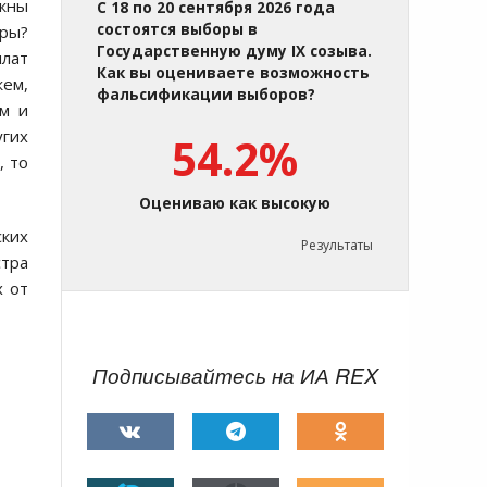
ужны
С 18 по 20 сентября 2026 года
состоятся выборы в
тры?
Государственную думу IX созыва.
плат
Как вы оцениваете возможность
жем,
фальсификации выборов?
ем и
гих
54.2%
, то
Оцениваю как высокую
ких
Результаты
стра
х от
Подписывайтесь на ИА REX