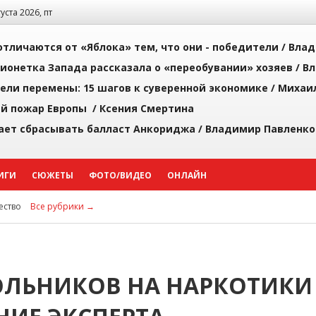
густа 2026, пт
тличаются от «Яблока» тем, что они - победители /
Влад
ионетка Запада рассказала о «переобувании» хозяев /
Вл
рели перемены: 15 шагов к суверенной экономике /
Михаи
й пожар Европы /
Ксения Смертина
ает сбрасывать балласт Анкориджа /
Владимир Павленко
ИГИ
СЮЖЕТЫ
ФОТО/ВИДЕО
ОНЛАЙН
ство
Все рубрики →
ОЛЬНИКОВ НА НАРКОТИКИ