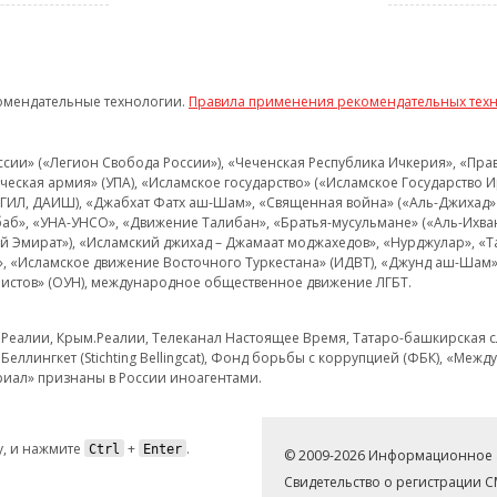
омендательные технологии.
Правила применения рекомендательных тех
и» («Легион Свобода России»), «Чеченская Республика Ичкерия», «Правый
еская армия» (УПА), «Исламское государство» («Исламское Государство И
 ИГИЛ, ДАИШ), «Джабхат Фатх аш-Шам», «Священная война» («Аль-Джихад» 
аб», «УНА-УНСО», «Движение Талибан», «Братья-мусульмане» («Аль-Ихва
кий Эмират»), «Исламский джихад – Джамаат моджахедов», «Нурджулар», «
», «Исламское движение Восточного Туркестана» (ИДВТ), «Джунд аш-Шам»,
истов» (ОУН), международное общественное движение ЛГБТ.
з.Реалии, Крым.Реалии, Телеканал Настоящее Время, Татаро-башкирская сл
Беллингкет (Stichting Bellingcat), Фонд борьбы с коррупцией (ФБК), «Ме
иал» признаны в России иноагентами.
, и нажмите
+
.
Ctrl
Enter
© 2009-2026 Информационное а
Свидетельство о регистрации 