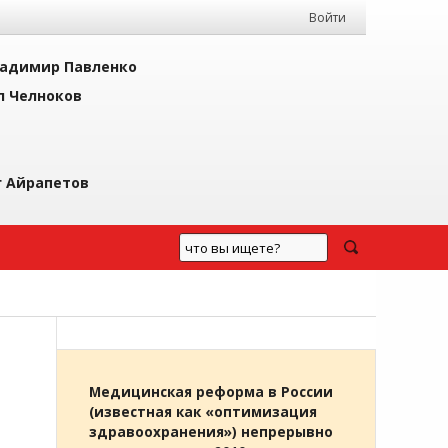
Войти
адимир Павленко
л Челноков
г Айрапетов
Медицинская реформа в России
(известная как «оптимизация
здравоохранения») непрерывно