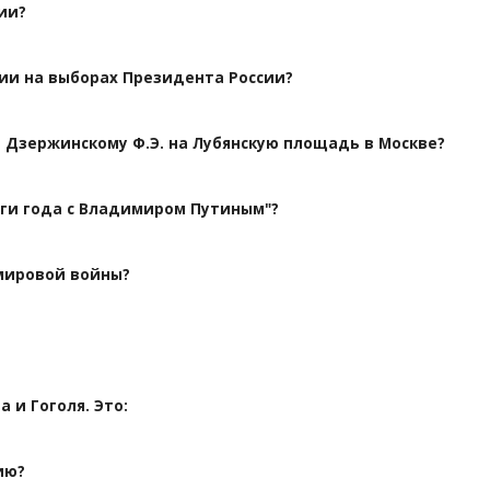
ии?
нии на выборах Президента России?
Дзержинскому Ф.Э. на Лубянскую площадь в Москве?
ги года с Владимиром Путиным"?
 мировой войны?
 и Гоголя. Это:
ию?