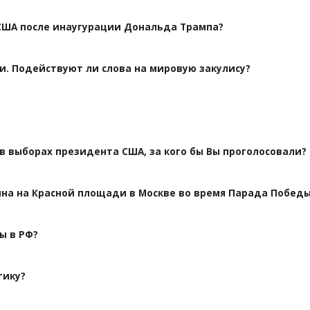
США после инаугурации Дональда Трампа?
и. Подействуют ли слова на мировую закулису?
 в выборах президента США, за кого бы Вы проголосовали?
ина на Красной площади в Москве во время Парада Побед
ы в РФ?
тику?