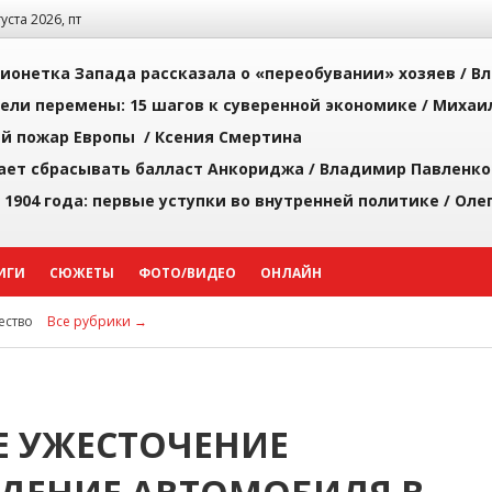
густа 2026, пт
ионетка Запада рассказала о «переобувании» хозяев /
Вл
рели перемены: 15 шагов к суверенной экономике /
Михаи
й пожар Европы /
Ксения Смертина
ает сбрасывать балласт Анкориджа /
Владимир Павленко
 1904 года: первые уступки во внутренней политике /
Оле
ИГИ
СЮЖЕТЫ
ФОТО/ВИДЕО
ОНЛАЙН
ство
Все рубрики →
Е УЖЕСТОЧЕНИЕ