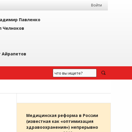
Войти
адимир Павленко
л Челноков
г Айрапетов
Медицинская реформа в России
(известная как «оптимизация
здравоохранения») непрерывно