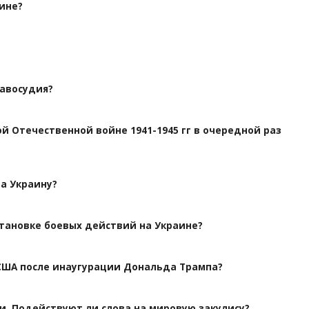
ине?
равосудия?
ой Отечественной войне 1941-1945 гг в очередной раз
а Украину?
становке боевых действий на Украине?
США после инаугурации Дональда Трампа?
и. Подействуют ли слова на мировую закулису?